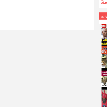
வில
கா