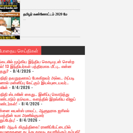
தமிழர் கண்ணோட்டம் 2020 மே
...
்போதைய செய்திகள்
்கடலில் மூழ்கிய இந்திய கொடியுடன் சென்ற
ல்! 13 இந்தியர்கள் பத்திரமாக மீட்பு.. என்ன
்தது?
- 8/4/2026
-
நிதி தவறுதலாகப் பேசுகிறவர் அல்ல.. அப்படி
ினால் மன்னிப்பு கேட்கும் இயல்புடையவர்..
ாலின்
- 8/4/2026
-
நிதி ஸ்டாலின் கைது.. இனிப்பு கொடுத்து
்டாடும் தவெக.. களத்தில் இறங்கிய விஜய்
்டர்கள்!
- 8/4/2026
-
்னை லயன்ஸ் மாவட்ட ஆளுநராக ஐசிஎல்
ுமத்தின் உமா அணில்குமார்
ப்பேற்பு!
- 8/4/2026
-
adi: ஆடிக் கிருத்திகை! ராணிப்பேட்டையில்
முறைகளை கடந்து காவடி தயாரிக்கும் தம்பதி!