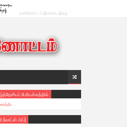
கண்ணோட்டம் இணைய இதழ்
ழ்த்தேசியப் பேரியக்கத்தில்
ைந்திட
ரி (வாட்ஸ் அப்)