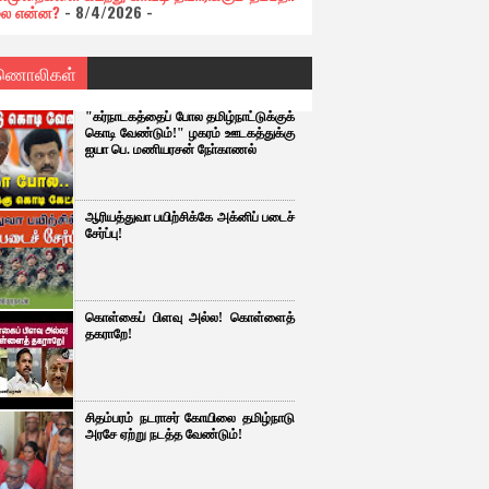
ை என்ன?
- 8/4/2026
-
ணொலிகள்
"கர்நாடகத்தைப் போல தமிழ்நாட்டுக்குக்
கொடி வேண்டும்!" ழகரம் ஊடகத்துக்கு
ஐயா பெ. மணியரசன் நோ்காணல்
ஆரியத்துவா பயிற்சிக்கே அக்னிப் படைச்
சேர்ப்பு!
கொள்கைப் பிளவு அல்ல! கொள்ளைத்
தகராறே!
சிதம்பரம் நடராசர் கோயிலை தமிழ்நாடு
அரசே ஏற்று நடத்த வேண்டும்!