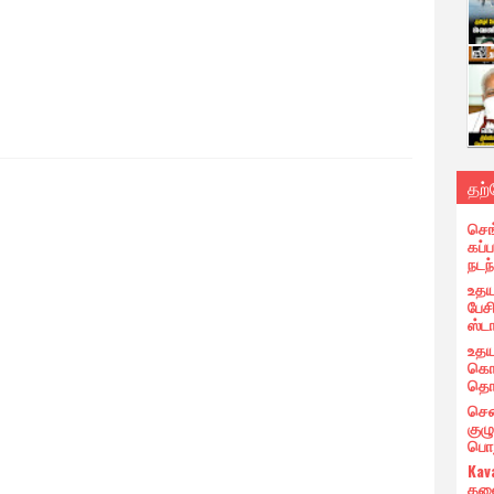
தற
செங
கப்ப
நடந
உதய
பேச
ஸ்ட
உதய
கொண
தொண
சென
குழ
பொறு
Kav
தலை