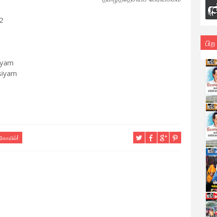
2
பிற
iyam
siyam
 கோவில்!