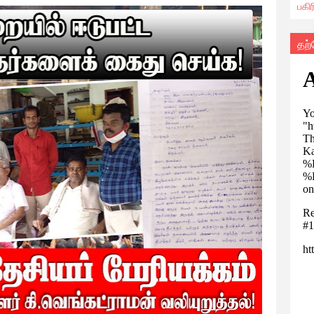
பகி
தற