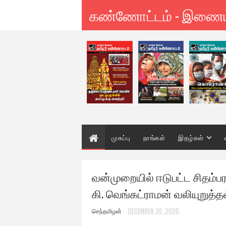
கண்ணோட்டம் - இணை
முகப்பு
நாங்கள்
இதழ்கள்
வன்முறையில் ஈடுபட்ட சிதம்பர
கி. வெங்கட்ராமன் வலியுறுத்தல
செந்தமிழன்
DECEMBER 30, 2020