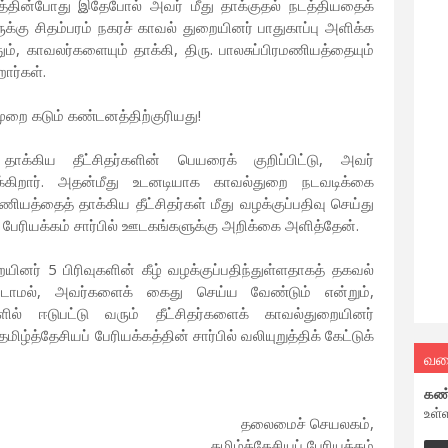
்தின்போது இதேபோல் அவர் மீது தாக்குதல் நடத்தியதைக்
்கு சிதம்பரம் நகரச் காவல் துறையினர் பாதுகாப்பு அளிக்க
், காவலர்களையும் தாக்கி, திரு. பாலசுப்பிரமணியத்தையும்
றார்கள்.
முறை கடும் கண்டனத்திற்குரியது!
ாக்கிய தீட்சிதர்களின் பெயரைக் குறிப்பிட்டு, அவர்
ுக்கிறார். அதன்மீது உடனடியாக காவல்துறை நடவடிக்கை
யத்தைத் தாக்கிய தீட்சிதர்கள் மீது வழக்குப்பதிவு செய்து
பேரியக்கம் சார்பில் ஊடகங்களுக்கு அறிக்கை அளித்தேன்.
ையினர் 5 பிரிவுகளின் கீழ் வழக்குப்பதிந்துள்ளதாகத் தகவல்
ுவிடாமல், அவர்களைக் கைது செய்ய வேண்டும் என்றும்,
ல் ஈடுபட்டு வரும் தீட்சிதர்களைக் காவல்துறையினர்
ழ்த்தேசியப் பேரியக்கத்தின் சார்பில் வலியுறுத்திக் கேட்டுக்
வல
கண
உள்
தலைமைச் செயலகம்,
தமிழ்த்தேசியப் பேரியக்கம்