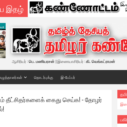
ய இதழ்
ஆசிரியர் :
பெ. மணியரசன்
| இணையாசிரியர் :
கி. வெங்கட்ராமன்
எழுத்தாளர்கள்
தொடர்புக்கு
இ-பேப்பர்
தமி
ம் தீட்சிதர்களைக் கைது செய்க! - தோழர்
இண
்!
பகி