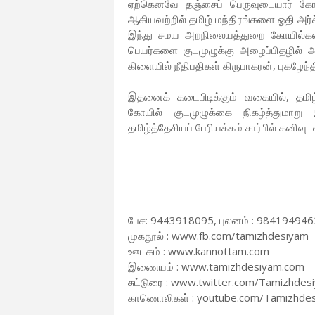
ஏற்கெனவே தஞ்சைப் பெருவுடையார் கோயில்
ஆகியவற்றில் தமிழ் மந்திரங்களை ஓதி அர்ச்
இந்து சமய அறநிலையத்துறை கோயில்களில
பெயர்களை குடமுழுக்கு அழைப்பிதழில் 
கிளையில் நீதிபதிகள் கிருபாகரன், புகழேந்
இதனைக் கடைபிடிக்கும் வகையில், தமிழ
கோயில் குடமுழுக்கை நிகழ்த்துமா
தமிழ்த்தேசியப் பேரியக்கம் சார்பில் கனிவ
பேச: 9443918095, புலனம் : 984194946
முகநூல் : www.fb.com/tamizhdesiyam
ஊடகம் : www.kannottam.com
இணையம் : www.tamizhdesiyam.com
சுட்டுரை : www.twitter.com/Tamizhdes
காணொலிகள் : youtube.com/Tamizhde