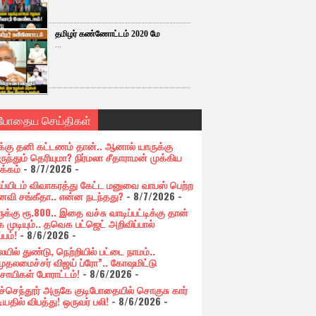
தமிழர் கண்ணோட்டம் 2020 மே
...
்போதைய செய்திகள்
க்கு தனி கட்டணம் தான்.. ஆனால் யாருக்கு
ுந்தும் தெரியுமா? நிர்மலா சீதாராமன் முக்கிய
க்கம்
- 8/7/2026
-
ய்யிடம் விவாகரத்து கேட்ட மனுவை வாபஸ் பெற்ற
வி சங்கீதா.. என்ன நடந்தது?
- 8/7/2026
-
க்கு ரூ.800.. இதை வச்சு வாடிப்பட்டிக்கு தான்
 முடியும்.. தவெக பட்ஜெட் அறிவிப்பால்
்பம்!
- 8/6/2026
-
யில் துண்டு, நெற்றியில் பட்டை நாமம்..
முதலமைச்சர் விஜய் ப்ரோ”.. கோஷமிட்டு
சாயிகள் போராட்டம்!
- 8/6/2026
-
ுச்செந்தூர் அருகே குடிபோதையில் சொகுசு கார்
ியதில் விபத்து! ஒருவர் பலி!
- 8/6/2026
-