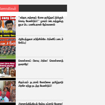
ணொலிகள்
"கர்நாடகத்தைப் போல தமிழ்நாட்டுக்குக்
கொடி வேண்டும்!" ழகரம் ஊடகத்துக்கு
ஐயா பெ. மணியரசன் நோ்காணல்
ஆரியத்துவா பயிற்சிக்கே அக்னிப் படைச்
சேர்ப்பு!
கொள்கைப் பிளவு அல்ல! கொள்ளைத்
தகராறே!
சிதம்பரம் நடராசர் கோயிலை தமிழ்நாடு
அரசே ஏற்று நடத்த வேண்டும்!
அனைத்திந்தியத் தேர்வு ஃப்ராடு வேலை!