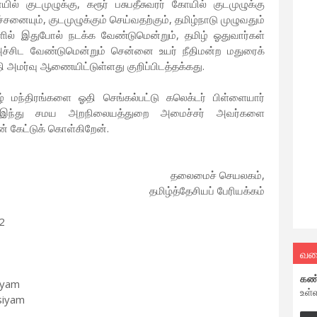
 குடமுழுக்கு, கரூர் பசுபதீசுவரர் கோயில் குடமுழுக்கு
சனையும், குடமுழுக்கும் செய்வதற்கும், தமிழ்நாடு முழுவதும்
் இதுபோல் நடக்க வேண்டுமென்றும், தமிழ் ஓதுவார்கள்
அச்சிட வேண்டுமென்றும் சென்னை உயர் நீதிமன்ற மதுரைக்
தி அமர்வு ஆணையிட்டுள்ளது குறிப்பிடத்தக்கது.
் மந்திரங்களை ஓதி செங்கல்பட்டு கலெக்டர் பிள்ளையார்
று இந்து சமய அறநிலையத்துறை அமைச்சர் அவர்களை
ுடன் கேட்டுக் கொள்கிறேன்.
தலைமைச் செயலகம்,
தமிழ்த்தேசியப் பேரியக்கம்
2
வல
கண
iyam
உள்
siyam