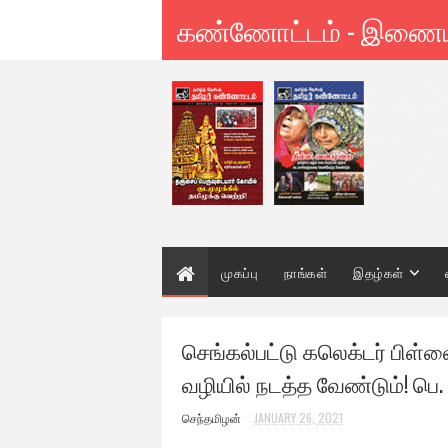
கண்ணோட்டம் - இணை
முகப்பு
நாங்கள்
இதழ்கள்
செங்கல்பட்டு கலெக்டர் பிள்ள
வழியில் நடத்த வேண்டும்! ப
செந்தமிழன்
JANUARY 26, 2021