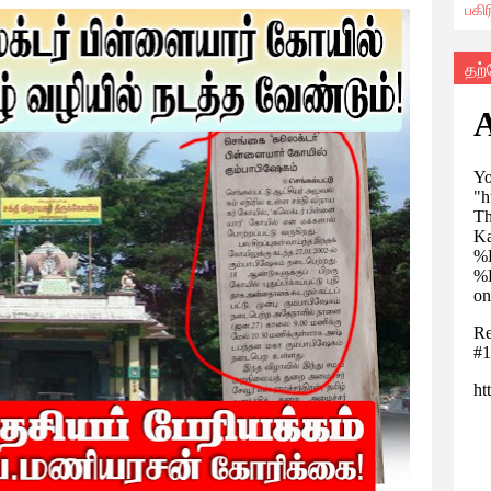
பகி
தற