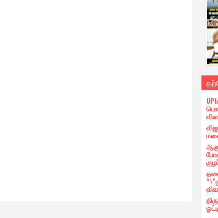
தற
UPI
பொர
விள
விஜ
மனை
ஆளு
போக
குழப
தலை
“\"
விவ
திர
ஓட்ட