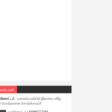
ையொளி
்ணோட்டம்
- வலையொளியில் இணைய கீழே
ள பொத்தானை சொடுக்கவும்!