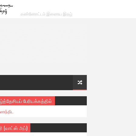
கண்ணோட்டம் இணைய இதழ்
ழ்த்தேசியப் பேரியக்கத்தில்
ைந்திட
ரி (வாட்ஸ் அப்)