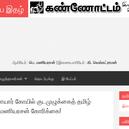
ய இதழ்
ஆசிரியர் :
பெ. மணியரசன்
| இணையாசிரியர் :
கி. வெங்கட்ராமன்
எழுத்தாளர்கள்
தொடர்புக்கு
இ-பேப்பர்
தமி
ையார் கோயில் குடமுழுக்கைத் தமிழ்
இண
ெ. மணியரசன் கோரிக்கை!
பகி