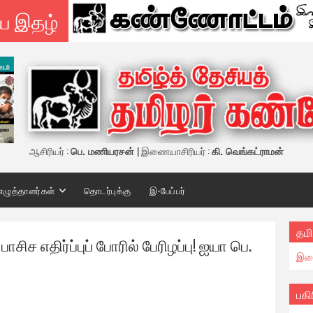
ய இதழ்
ஆசிரியர் :
பெ. மணியரசன்
| இணையாசிரியர் :
கி. வெங்கட்ராமன்
எழுத்தாளர்கள்
தொடர்புக்கு
இ-பேப்பர்
தமி
ிச எதிர்ப்புப் போரில் பேரிழப்பு! ஐயா பெ.
இண
பகி