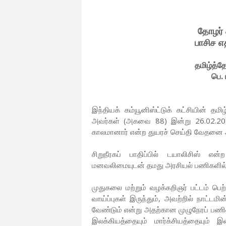
தோழர் 
பாசிச எதி
தமிழ்த்த
பெ.
இந்தியக் கம்யூனிஸ்ட்டுக் கட்சியின் த
அவர்கள் (அகவை 88) இன்று 26.02.20
காலமானார் என்ற துயரச் செய்தி வேதனை 
சிறுநீரகப் பாதிப்பில் டயாலிசிஸ் என
மனவலிமையுடன் தமது அரசியல் பணிகளில் சுறு
முதுகலை மற்றும் வழக்கறிஞர் பட்டம் பெற்ற
வாய்ப்புகள் இருந்தும், அவற்றில் நாட்டமி
வேண்டும் என்று அதற்கான முழுநேரப் பணியைத
இலக்கியத்தையும் மார்க்சியத்தையும்