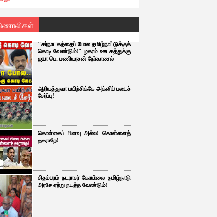
ணொலிகள்
"கர்நாடகத்தைப் போல தமிழ்நாட்டுக்குக்
கொடி வேண்டும்!" ழகரம் ஊடகத்துக்கு
ஐயா பெ. மணியரசன் நோ்காணல்
ஆரியத்துவா பயிற்சிக்கே அக்னிப் படைச்
சேர்ப்பு!
கொள்கைப் பிளவு அல்ல! கொள்ளைத்
தகராறே!
சிதம்பரம் நடராசர் கோயிலை தமிழ்நாடு
அரசே ஏற்று நடத்த வேண்டும்!