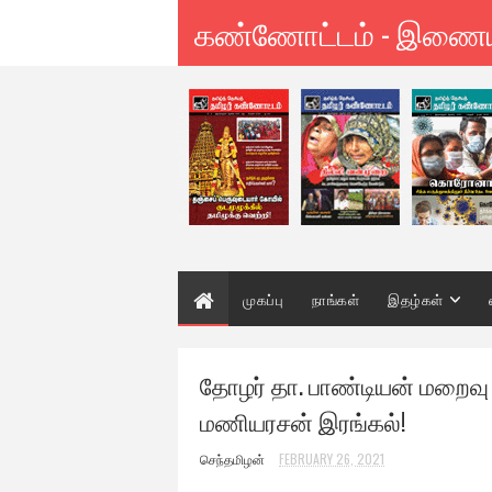
கண்ணோட்டம் - இணை
முகப்பு
நாங்கள்
இதழ்கள்
தோழர் தா. பாண்டியன் மறைவு பாச
மணியரசன் இரங்கல்!
செந்தமிழன்
FEBRUARY 26, 2021