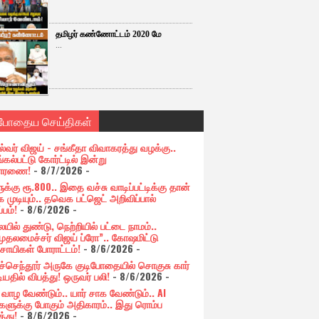
தமிழர் கண்ணோட்டம் 2020 மே
...
்போதைய செய்திகள்
ல்வர் விஜய் - சங்கீதா விவாகரத்து வழக்கு..
கல்பட்டு கோர்ட்டில் இன்று
சாரணை!
- 8/7/2026
-
க்கு ரூ.800.. இதை வச்சு வாடிப்பட்டிக்கு தான்
 முடியும்.. தவெக பட்ஜெட் அறிவிப்பால்
்பம்!
- 8/6/2026
-
யில் துண்டு, நெற்றியில் பட்டை நாமம்..
முதலமைச்சர் விஜய் ப்ரோ”.. கோஷமிட்டு
சாயிகள் போராட்டம்!
- 8/6/2026
-
ுச்செந்தூர் அருகே குடிபோதையில் சொகுசு கார்
ியதில் விபத்து! ஒருவர் பலி!
- 8/6/2026
-
் வாழ வேண்டும்.. யார் சாக வேண்டும்.. AI
ளுக்கு போகும் அதிகாரம்.. இது ரொம்ப
்து!
- 8/6/2026
-