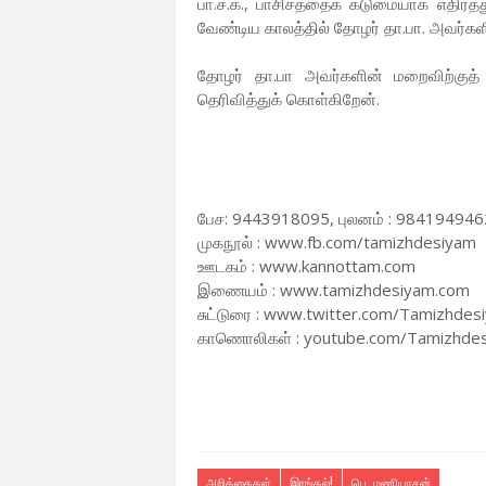
பா.ச.க., பாசிசத்தைக் கடுமையாக எதிர்த்த
வேண்டிய காலத்தில் தோழர் தா.பா. அவர்களி
தோழர் தா.பா அவர்களின் மறைவிற்குத் தம
தெரிவித்துக் கொள்கிறேன்.
பேச: 9443918095, புலனம் : 984194946
முகநூல் : www.fb.com/tamizhdesiyam
ஊடகம் : www.kannottam.com
இணையம் : www.tamizhdesiyam.com
சுட்டுரை : www.twitter.com/Tamizhdes
காணொலிகள் : youtube.com/Tamizhde
அறிக்கைகள்
இரங்கல்!
பெ. மணியரசன்