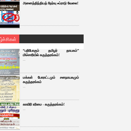
அனைத்திந்தியத் தேர்வு ஃப்ராடு வேலை!
ழ்ச்சிகள்
“பறிபோகும் தமிழர் தாயகம்”
மிசொரியில் கருத்தரங்கம்!
...
மக்கள் போராட்டமும் சனநாயகமும்
கருத்தரங்கம்
...
காவிரி உரிமை - கருத்தரங்கம்!
...