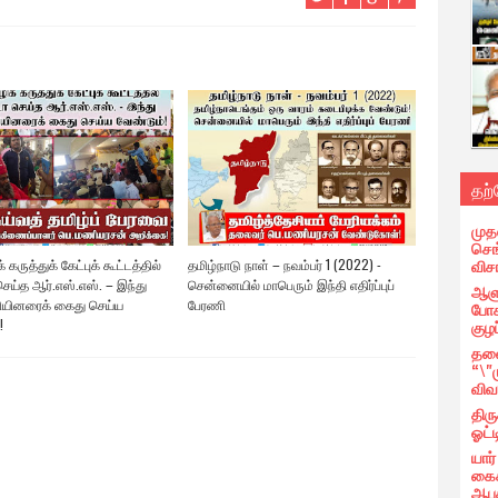
தற
முத
செங்
வி
 கருத்துக் கேட்புக் கூட்டத்தில்
தமிழ்நாடு நாள் – நவம்பர் 1 (2022) -
ெய்த ஆர்.எஸ்.எஸ். – இந்து
சென்னையில் மாபெரும் இந்தி எதிர்ப்புப்
ஆளு
யினரைக் கைது செய்ய
பேரணி
போக
குழப
!
தலை
“\"
விவ
திர
ஓட்ட
யார
கைக
ஆபத