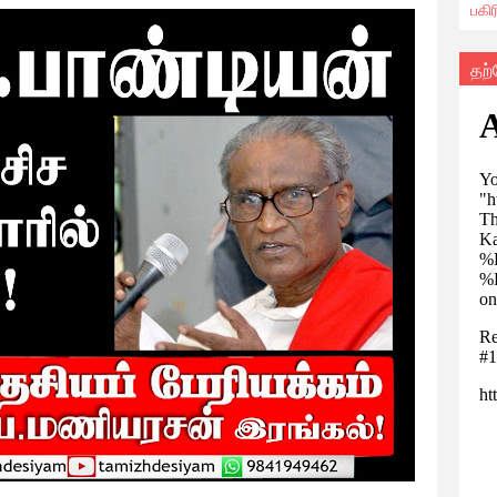
பகி
தற