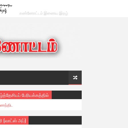
கண்ணோட்டம் இணைய இதழ்
ழ்த்தேசியப் பேரியக்கத்தில்
ைந்திட
ரி (வாட்ஸ் அப்)