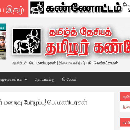
ய இதழ்
ஆசிரியர் :
பெ. மணியரசன்
| இணையாசிரியர் :
கி. வெங்கட்ராமன்
எழுத்தாளர்கள்
தொடர்புக்கு
இ-பேப்பர்
தமி
 மறைவு பேரிழப்பு! பெ. மணியரசன்
இண
பகி