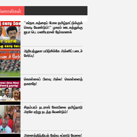
ணொலிகள்
"கர்நாடகத்தைப் போல தமிழ்நாட்டுக்குக்
கொடி வேண்டும்!" ழகரம் ஊடகத்துக்கு
ஐயா பெ. மணியரசன் நோ்காணல்
ஆரியத்துவா பயிற்சிக்கே அக்னிப் படைச்
சேர்ப்பு!
கொள்கைப் பிளவு அல்ல! கொள்ளைத்
தகராறே!
சிதம்பரம் நடராசர் கோயிலை தமிழ்நாடு
அரசே ஏற்று நடத்த வேண்டும்!
அனைத்திந்தியத் தேர்வு ஃப்ராடு வேலை!