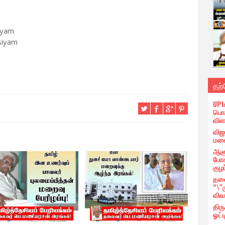
iyam
siyam
தற
UPI
பொர
விள
விஜ
மனை
ஆளு
போக
குழப
தலை
“\"
விவ
திர
ஓட்ட