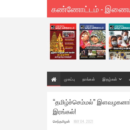
கண்ணோட்டம் - இணை
முகப்பு
நாங்கள்
இதழ்கள்
“தமிழ்ச்செம்மல்” இளவழகனார்
இரங்கல்!
செந்தமிழன்
MAY 04, 2021