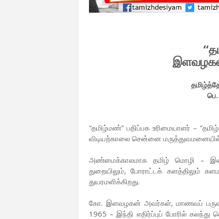
“தம
இளவழகனார
தமிழ்த்த
பெ.
“தமிழ்மண்” பதிப்பக உரிமையாளர் – “தமி
விடியற்காலை சென்னை மருத்துவமனையில் க
அண்மைக்காலமாக தமிழ் மொழி – இனம
துறையிலும், போராட்டக் களத்திலும் க
துயரமளிக்கிறது.
கோ. இளவழகன் அவர்கள், மாணவப் பருவத்
1965 – இந்தி எதிர்ப்புப் போரில் கலந்த