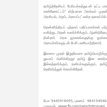
தமிழ்த்தேசியப் பேரியக்கத்துடன் நட்பு பா
கண்ணோட்டம்” விற்பனை அரங்கம் முதன்ம
அரசியல், அறம், அமைப்பு” என்ற தலைப்பில் 
தென்னிந்தியப் புத்தகப் பதிப்பாளர்கள் மற
வகித்து, அதன் வளர்ச்சிக்கும், ஆண்டுத
நின்றார். அரசு நூலகங்களுக்கு நூல
அமைச்சர்களுடன் பேசி பணியாற்றினார்.
இளமை முதல் இறுதிவரை தமிழ்மொழிக்கும
துயரம் அளிக்கிறது! தமிழ் இன உணர்
இல்லத்தார்க்கும், நண்பர்களுக்கும், தம
தெரிவித்துக் கொள்கிறேன்.
பேச: 9443918095, புலனம் : 984194946
முகநூல் : www.fb.com/tamizhdesiyam