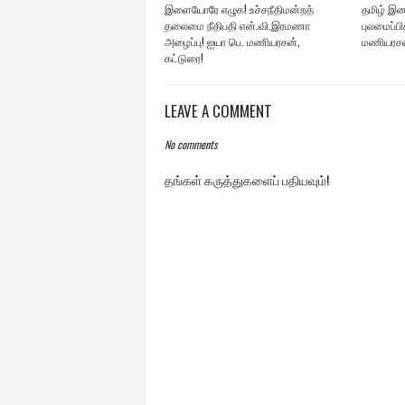
இளையோரே எழுக! உச்சநீதிமன்றத்
தமிழ் இன
தலைமை நீதிபதி என்.வி.இரமணா
புலமைப்பி
அழைப்பு! ஐயா பெ. மணியரசன்,
மணியரசன்
கட்டுரை!
LEAVE A COMMENT
No comments
தங்கள் கருத்துகளைப் பதியவும்!