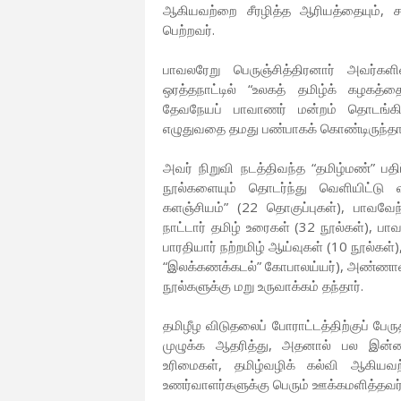
ஆகியவற்றை சீரழித்த ஆரியத்தையும், ச
பெற்றவர்.
பாவலரேறு பெருஞ்சித்திரனார் அவர்க
ஒரத்தநாட்டில் “உலகத் தமிழ்க் கழக
தேவநேயப் பாவாணர் மன்றம் தொடங்கிச
எழுதுவதை தமது பண்பாகக் கொண்டிருந்தா
அவர் நிறுவி நடத்திவந்த “தமிழ்மண்” பதி
நூல்களையும் தொடர்ந்து வெளியிட்டு வ
களஞ்சியம்” (22 தொகுப்புகள்), பாவவேந்
நாட்டார் தமிழ் உரைகள் (32 நூல்கள்), பா
பாரதியார் நற்றமிழ் ஆய்வுகள் (10 நூல்கள்
“இலக்கணக்கடல்” கோபாலய்யர்), அண்ணாவின
நூல்களுக்கு மறு உருவாக்கம் தந்தார்.
தமிழீழ விடுதலைப் போராட்டத்திற்குப் பே
முழுக்க ஆதரித்து, அதனால் பல இன்னல்
உரிமைகள், தமிழ்வழிக் கல்வி ஆகியவற்
உணர்வாளர்களுக்கு பெரும் ஊக்கமளித்தவர