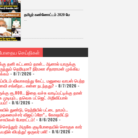
தமிழர் கண்ணோட்டம் 2020 மே
...
்போதைய செய்திகள்
க்கு தனி கட்டணம் தான்.. ஆனால் யாருக்கு
ுந்தும் தெரியுமா? நிர்மலா சீதாராமன் முக்கிய
க்கம்
- 8/7/2026
-
ய்யிடம் விவாகரத்து கேட்ட மனுவை வாபஸ் பெற்ற
வி சங்கீதா.. என்ன நடந்தது?
- 8/7/2026
-
க்கு ரூ.800.. இதை வச்சு வாடிப்பட்டிக்கு தான்
 முடியும்.. தவெக பட்ஜெட் அறிவிப்பால்
்பம்!
- 8/6/2026
-
யில் துண்டு, நெற்றியில் பட்டை நாமம்..
முதலமைச்சர் விஜய் ப்ரோ”.. கோஷமிட்டு
சாயிகள் போராட்டம்!
- 8/6/2026
-
ுச்செந்தூர் அருகே குடிபோதையில் சொகுசு கார்
ியதில் விபத்து! ஒருவர் பலி!
- 8/6/2026
-