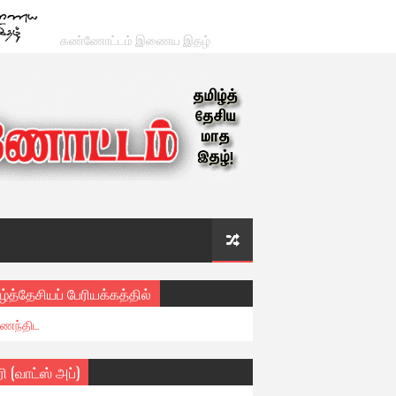
கண்ணோட்டம் இணைய இதழ்
ழ்த்தேசியப் பேரியக்கத்தில்
ைந்திட
ரி (வாட்ஸ் அப்)