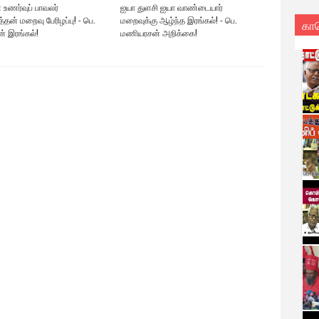
 உணர்வுப் பாவலர்
ஐயா துளசி ஐயா வாண்டையார்
த்தன் மறைவு பேரிழப்பு! - பெ.
மறைவுக்கு ஆழ்ந்த இரங்கல்! - பெ.
கா
 இரங்கல்!
மணியரசன் அறிக்கை!