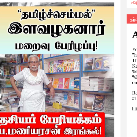
பகி
தற