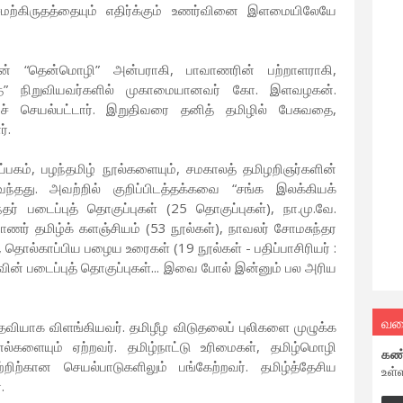
மற்கிருதத்தையும் எதிர்க்கும் உணர்வினை இளமையிலேயே
ளின் “தென்மொழி” அன்பராகி, பாவாணரின் பற்றாளராகி,
த்தை” நிறுவியவர்களில் முகாமையானவர் கோ. இளவழகன்.
் செயல்பட்டார். இறுதிவரை தனித் தமிழில் பேசுவதை,
ர்.
ப்பகம், பழந்தமிழ் நூல்களையும், சமகாலத் தமிழறிஞர்களின்
ந்தது. அவற்றில் குறிப்பிடத்தக்கவை “சங்க இலக்கியக்
தர் படைப்புத் தொகுப்புகள் (25 தொகுப்புகள்), நா.மு.வே.
வாணர் தமிழ்க் களஞ்சியம் (53 நூல்கள்), நாவலர் சோமசுந்தர
), தொல்காப்பிய பழைய உரைகள் (19 நூல்கள் - பதிப்பாசிரியர் :
் படைப்புத் தொகுப்புகள்... இவை போல் இன்னும் பல அரிய
வல
ருதவியாக விளங்கியவர். தமிழீழ விடுதலைப் புலிகளை முழுக்க
களையும் ஏற்றவர். தமிழ்நாட்டு உரிமைகள், தமிழ்மொழி
கண
றிற்கான செயல்பாடுகளிலும் பங்கேற்றவர். தமிழ்த்தேசிய
உள்
்.