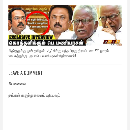
"தேர்தலுக்கு முன் தமிழன்.. ஆட்சிக்கு வந்த பிறகு திராவிடனா..!?" 'ழகரம்'
ஊடகத்துக்கு.. ஐயா பெ. மணியரசன் நேர்காணல்!
LEAVE A COMMENT
No comments
தங்கள் கருத்துகளைப் பதியவும்!