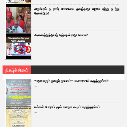
சிதம்பரம் நடராசர் கோயிலை தமிழ்நாடு அரசே ஏற்று நடத்த
வேண்டும்!
அனைத்திந்தியத் தேர்வு ஃப்ராடு வேலை!
நிகழ்ச்சிகள்
“பறிபோகும் தமிழர் தாயகம்” மிசொரியில் கருத்தரங்கம்!
...
மக்கள் போராட்டமும் சனநாயகமும் கருத்தரங்கம்
...