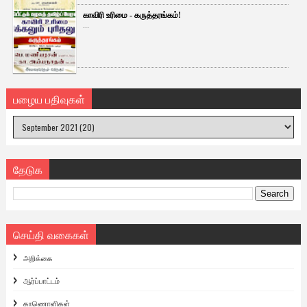
காவிரி உரிமை - கருத்தரங்கம்!
...
பழைய பதிவுகள்
தேடுக
செய்தி வகைகள்
அறிக்கை
ஆர்ப்பாட்டம்
காணொளிகள்