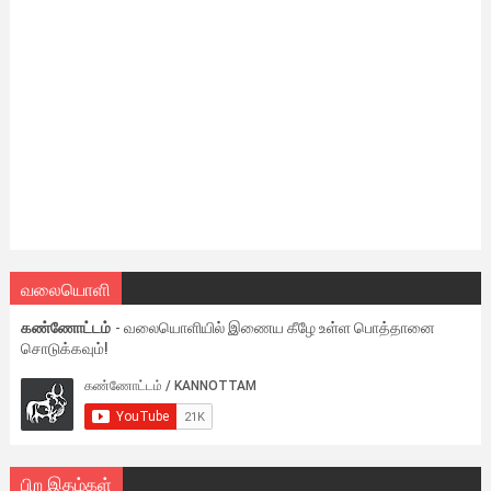
வலையொளி
கண்ணோட்டம்
- வலையொளியில் இணைய கீழே உள்ள பொத்தானை
சொடுக்கவும்!
பிற இதழ்கள்