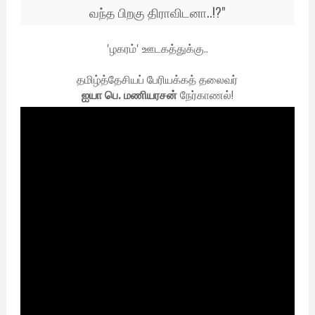
வந்த பிறகு திராவிடனா..!?"
'ழகரம்' ஊடகத்துக்கு..
தமிழ்த்தேசியப் பேரியக்கத் தலைவர்
ஐயா பெ. மணியரசன்
நேர்காணல்!