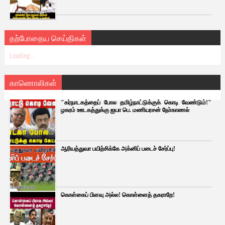
தற்போதைய செய்திகள்
Loading...
காணொலிகள்
"கர்நாடகத்தைப் போல தமிழ்நாட்டுக்குக் கொடி வேண்டும்!"
ழகரம் ஊடகத்துக்கு ஐயா பெ. மணியரசன் நோ்காணல்
ஆரியத்துவா பயிற்சிக்கே அக்னிப் படைச் சேர்ப்பு!
கொள்கைப் பிளவு அல்ல! கொள்ளைத் தகராறே!