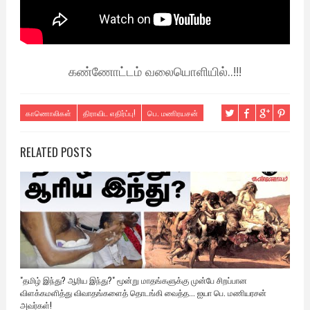
கண்ணோட்டம் வலையொளியில்..!!!
காணொலிகள்
திராவிட எதிர்ப்பு!
பெ. மணிரயசன்
RELATED POSTS
"தமிழ் இந்து? ஆரிய இந்து?" மூன்று மாதங்களுக்கு முன்பே சிறப்பான
விளக்கமளித்து விவாதங்களைத் தொடங்கி வைத்த... ஐயா பெ. மணியரசன்
அவர்கள்!