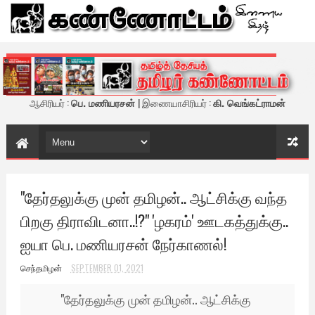
கண்ணோட்டம் - இணைய இதழ்
ஆசிரியர் :
பெ. மணியரசன்
| இணையாசிரியர் :
கி. வெங்கட்ராமன்
"தேர்தலுக்கு முன் தமிழன்.. ஆட்சிக்கு வந்த
பிறகு திராவிடனா..!?" 'ழகரம்' ஊடகத்துக்கு..
ஐயா பெ. மணியரசன் நேர்காணல்!
செந்தமிழன்
SEPTEMBER 01, 2021
"தேர்தலுக்கு முன் தமிழன்.. ஆட்சிக்கு