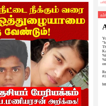
பகி
தற