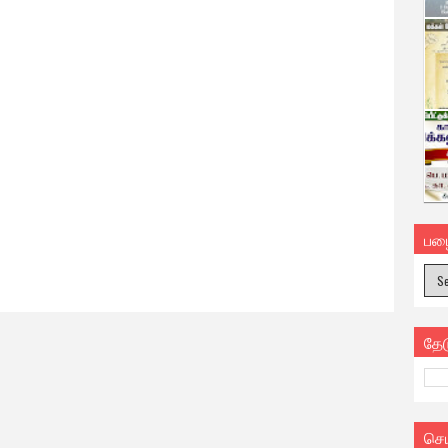
பழ
தே
செ