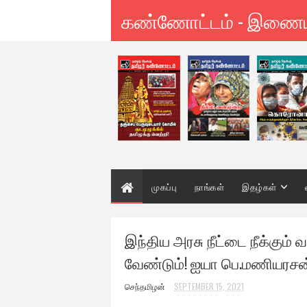
கண்ணோட்டம் - இணை
முகப்பு
நாங்கள்
இதழ்கள்
இந்திய அரசு நீட்டை நீக்கும
வேண்டும்! ஐயா பெ.மணியரசன
செந்தமிழன்
SEPTEMBER 15, 2021