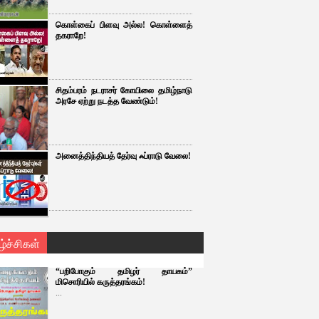
கொள்கைப் பிளவு அல்ல! கொள்ளைத்
தகராறே!
சிதம்பரம் நடராசர் கோயிலை தமிழ்நாடு
அரசே ஏற்று நடத்த வேண்டும்!
அனைத்திந்தியத் தேர்வு ஃப்ராடு வேலை!
ழ்ச்சிகள்
“பறிபோகும் தமிழர் தாயகம்”
மிசொரியில் கருத்தரங்கம்!
...