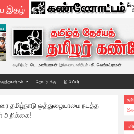
ய இதழ்
ஆசிரியர் :
பெ. மணியரசன்
| இணையாசிரியர் :
கி. வெங்கட்ராமன்
எழுத்தாளர்கள்
தொடர்புக்கு
இ-பேப்பர்
தமி
் வரை தமிழ்நாடு ஒத்துழையாமை நடத்த
இண
் அறிக்கை!
பகி