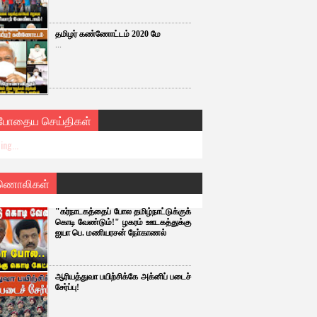
தமிழர் கண்ணோட்டம் 2020 மே
...
்போதைய செய்திகள்
ing...
ணொலிகள்
"கர்நாடகத்தைப் போல தமிழ்நாட்டுக்குக்
கொடி வேண்டும்!" ழகரம் ஊடகத்துக்கு
ஐயா பெ. மணியரசன் நோ்காணல்
ஆரியத்துவா பயிற்சிக்கே அக்னிப் படைச்
சேர்ப்பு!