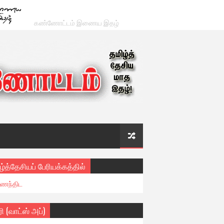
கண்ணோட்டம் இணைய இதழ்
ழ்த்தேசியப் பேரியக்கத்தில்
ைந்திட
ரி (வாட்ஸ் அப்)