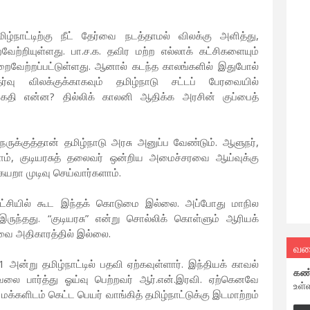
ழ்நாட்டிற்கு நீட் தேர்வை நடத்தாமல் விலக்கு அளித்து,
ேற்றியுள்ளது. பா.ச.க. தவிர மற்ற எல்லாக் கட்சிகளையும்
நிறைவேற்றப்பட்டுள்ளது. ஆனால் கடந்த காலங்களில் இதுபோல்
தேர்வு விலக்குக்காகவும் தமிழ்நாடு சட்டப் பேரவையில்
் கதி என்ன? தில்லிக் காலனி ஆதிக்க அரசின் குப்பைத்
ருக்குத்தான் தமிழ்நாடு அரசு அனுப்ப வேண்டும். ஆளுநர்,
ாராம், குடியரசுத் தலைவர் ஒன்றிய அமைச்சரவை ஆய்வுக்கு
யறா முடிவு செய்வார்களாம்.
ஆட்சியில் கூட இந்தக் கொடுமை இல்லை. அப்போது மாநில
இருந்தது. “குடியரசு” என்று சொல்லிக் கொள்ளும் ஆரியக்
ேரவை அதிகாரத்தில் இல்லை.
வல
அன்று தமிழ்நாட்டில் பதவி ஏற்கவுள்ளார். இந்தியக் காவல்
கண
ேலை பார்த்து ஓய்வு பெற்றவர் ஆர்.என்.இரவி. ஏற்கெனவே
உள்
க்களிடம் கெட்ட பெயர் வாங்கித் தமிழ்நாட்டுக்கு இடமாற்றம்