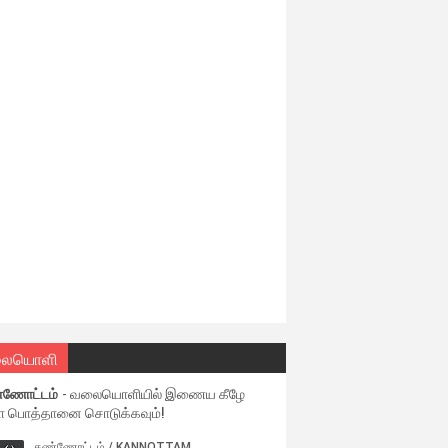
ையொளி
்ணோட்டம்
- வலையொளியில் இணைய கீழே
ள பொத்தானை சொடுக்கவும்!