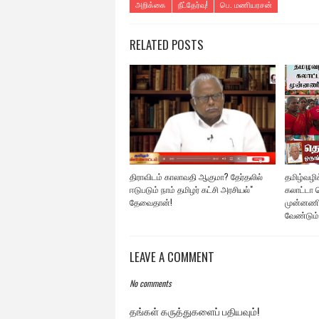
அறிக்கை
நீட்தேர்வு!
பெ. மணியரசன்
RELATED POSTS
திராவிடம் காலாவதி ஆகுமா? தேர்தலில்
தமிழ்வழிக்
ஈடுபடும் நாம் தமிழர் கட்சி அரசியல்"
கலாட்டா ச
தேவைதான்!
முன்னணி
வேண்டும்
LEAVE A COMMENT
No comments
தங்கள் கருத்துகளைப் பதியவும்!