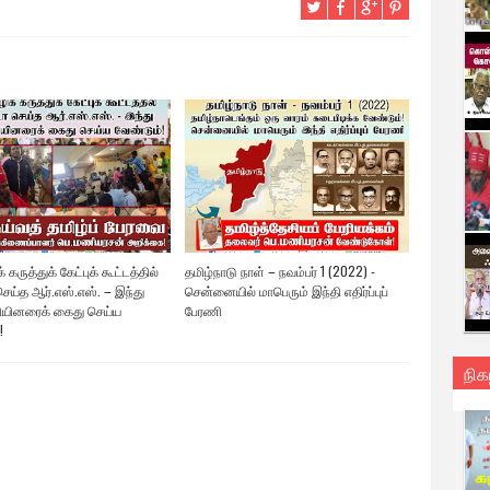
 கருத்துக் கேட்புக் கூட்டத்தில்
தமிழ்நாடு நாள் – நவம்பர் 1 (2022) -
ெய்த ஆர்.எஸ்.எஸ். – இந்து
சென்னையில் மாபெரும் இந்தி எதிர்ப்புப்
யினரைக் கைது செய்ய
பேரணி
!
நிக