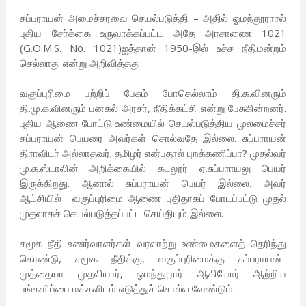
சுப்பராயன் அமைச்சரவை செயல்படுத்தி – அதில் ஓமந்தூராரல்
புதிய சேர்க்கை உருவாக்கப்பட்ட அதே அரசாணை 1021
(G.O.M.S. No. 1021)ஐத்தான் 1950-இல் உச்ச நீதிமன்றம்
செல்லாது என்று அறிவித்தது.
வகுப்புரிமை பற்றிப் பேசும் போதெல்லாம் தி.க.வினரும்
தி.மு.க.வினரும் பனகல் அரசர், நீதிக்கட்சி என்று பேசுகின்றனர்.
புதிய ஆணை போட்டு உண்மையில் செயல்படுத்திய முலமைச்சர்
சுப்பராயன் பெயரை அவர்கள் சொல்வதே இல்லை. சுப்பராயன்
திராவிடர் அல்லாதவர்; தமிழர் என்பதால் புறக்கணிப்பா? முதல்வர்
மு.க.ஸ்டாலின் அறிக்கையில் கடலூர் ஏ.சுப்பராயலு பெயர்
இருக்கிறது. ஆனால் சுப்பராயன் பெயர் இல்லை. அவர்
ஆட்சியில் வகுப்புரிமை ஆணை புதிதாகப் போடப்பட்டு முதல்
முதலாகச் செயல்படுத்தப்பட்ட செய்தியும் இல்லை.
சமூக நீதி உணர்வாளர்கள் வரலாற்று உண்மைகளைத் தெரிந்து
கொண்டு, சமூக நீதிக்கு, வகுப்புரிமைக்கு சுப்பராயன்-
முத்தையா முதலியார், ஓமந்தூரார் ஆகியோர் ஆற்றிய
பங்களிப்பை மக்களிடம் எடுத்துச் சொல்ல வேண்டும்.