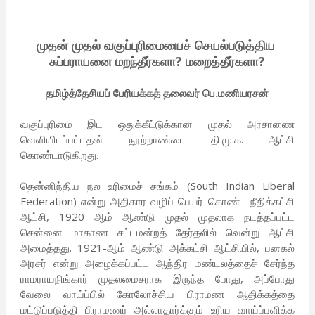
முதன் முதல் வகுப்புரிமையைச் செயல்படுத்திய
சுப்பராயனை மறந்தீர்களா? மறைத்தீர்களா?
தமிழ்த்தேசியப் பேரியக்கத் தலைவர் பெ.மணியரசன்
வகுப்புரிமை இட ஒதுக்கீட்டுக்கான முதல் அரசாணை
வெளியிடப்பட்டதன் நூற்றாண்டை தி.மு.க. ஆட்சி
கொண்டாடுகிறது.
தென்னிந்திய நல உரிமைச் சங்கம் (South Indian Liberal
Federation) என்று அதிகார வழிப் பெயர் கொண்ட நீதிக்கட்சி
ஆட்சி, 1920 ஆம் ஆண்டு முதல் முதலாக நடத்தப்பட்ட
சென்னை மாகாண சட்டமன்றத் தேர்தலில் வென்று ஆட்சி
அமைத்தது. 1921-ஆம் ஆண்டு அக்கட்சி ஆட்சியில், பனகல்
அரசர் என்று அழைக்கப்பட்ட ஆந்திர மண்டலத்தைச் சேர்ந்த
ராமராயநிங்கார் முதலமைசராக இருந்த போது, அப்போது
வேலை வாய்ப்பில் கோலோச்சிய பிராமண ஆதிக்கத்தை
மட்டுப்படுத்தி பிராமணர் அல்லாதார்க்கும் உரிய வாய்ப்பளிக்க