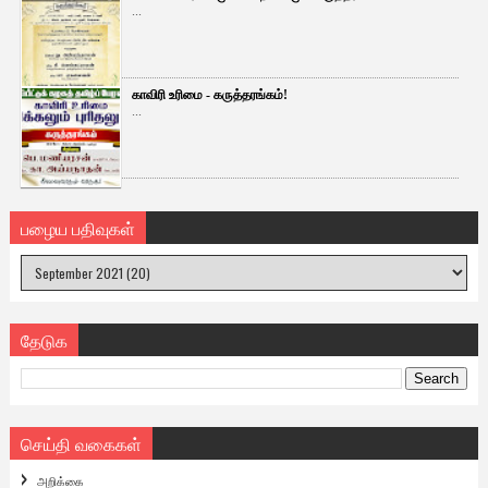
...
காவிரி உரிமை - கருத்தரங்கம்!
...
பழைய பதிவுகள்
தேடுக
செய்தி வகைகள்
அறிக்கை