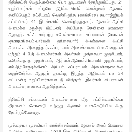
நீதிக்கட்சி பெரும்பான்மை பெற முடியாமல் தோற்றுவிட்டது. 21
உறுப்பினர்கள் மட்டுமே நீதிக்கட்சியில் வென்றனர் ஆனால்
தனிப்பெரும் கட்சியாய் வென்றிருந்த (காங்கிரசு) சுயராஜ்ஜியக்
கட்சியினர் 41 இடங்களில் வென்றிருந்தனர். ஆனால் ஆட்சி
அமைக்க மறுத்து விட்டனர். அப்போது சென்னை மாகாண
ஆளுநர், கட்சி சார்பற்ற சுயேச்சையான சுப்பராயன் (மோகன்
குமாரமங்கலம்-பார்வதி தந்தையார்) அவர்களை ஆட்சி
அமைக்க அழைத்தார். சுப்பராயன் அமைச்சரவையில் அவருடன்
மற்றும் 4 பேர் அமைச்சர்கள். அவர்கள் முத்தையா முதலியார்,
ஏ.ரெங்கநாத முதலியார், ஆர்.என்.ஆரோக்கியசாமி முதலியார்,
எம்.ஆர்.சேதுரத்தினம் அய்யர். சுப்பராயன் அமைச்சரவைக்கு
வலுச்சேர்க்க ஆளுநர் தனக்கு இருந்த அதிகாரப் படி 34
சட்டமன்ற உறுப்பினர்களை நியமித்தார். இவர்கள் சுப்பராயன்
அமைச்சரவையை ஆதரித்தனர்.
நீதிகட்சி சுப்பராயன் அமைச்சரவை மீது நம்பிக்கையில்லா
தீர்மானம் கொண்டு வந்தது. ஆனால் வாக்கெடுப்பில் அது
தோற்றுப்போனது.
முத்தையா முதலியார் காங்கிரசுக்காரர். ஆனால் அவர் பிராமண
ஆதிக்க எதிர்ப்பாளர். 1916-இல் நீதிக்கட்சி அமைப்பதற்காக