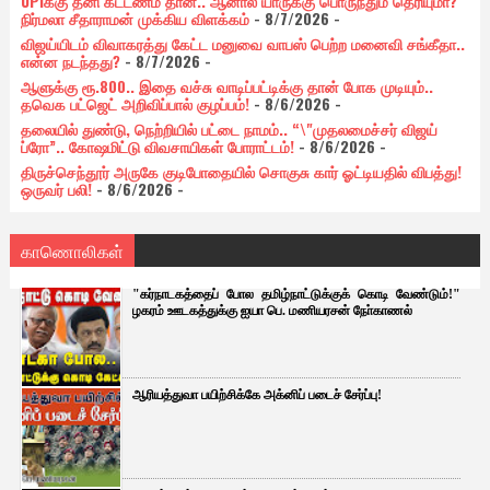
UPIக்கு தனி கட்டணம் தான்.. ஆனால் யாருக்கு பொருந்தும் தெரியுமா?
நிர்மலா சீதாராமன் முக்கிய விளக்கம்
- 8/7/2026
-
விஜய்யிடம் விவாகரத்து கேட்ட மனுவை வாபஸ் பெற்ற மனைவி சங்கீதா..
என்ன நடந்தது?
- 8/7/2026
-
ஆளுக்கு ரூ.800.. இதை வச்சு வாடிப்பட்டிக்கு தான் போக முடியும்..
தவெக பட்ஜெட் அறிவிப்பால் குழப்பம்!
- 8/6/2026
-
தலையில் துண்டு, நெற்றியில் பட்டை நாமம்.. “\"முதலமைச்சர் விஜய்
ப்ரோ”.. கோஷமிட்டு விவசாயிகள் போராட்டம்!
- 8/6/2026
-
திருச்செந்தூர் அருகே குடிபோதையில் சொகுசு கார் ஓட்டியதில் விபத்து!
ஒருவர் பலி!
- 8/6/2026
-
காணொலிகள்
"கர்நாடகத்தைப் போல தமிழ்நாட்டுக்குக் கொடி வேண்டும்!"
ழகரம் ஊடகத்துக்கு ஐயா பெ. மணியரசன் நோ்காணல்
ஆரியத்துவா பயிற்சிக்கே அக்னிப் படைச் சேர்ப்பு!