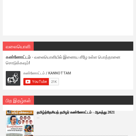
வலையொளி
கண்ணோட்டம்
- வலையொளியில் இணைய கீழே உள்ள பொத்தானை
சொடுக்கவும்!
பிற இதழ்கள்
தமிழ்த்தேசியத் தமிழர் கண்ணோட்டம் - ஆகத்து 2021
...