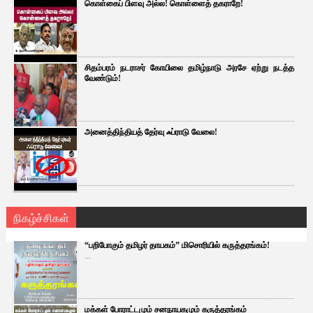
கொள்கைப் பிளவு அல்ல! கொள்ளைத் தகராறே!
சிதம்பரம் நடராசர் கோயிலை தமிழ்நாடு அரசே ஏற்று நடத்த
வேண்டும்!
அனைத்திந்தியத் தேர்வு ஃப்ராடு வேலை!
நிகழ்ச்சிகள்
“பறிபோகும் தமிழர் தாயகம்” மிசொரியில் கருத்தரங்கம்!
...
மக்கள் போராட்டமும் சனநாயகமும் கருத்தரங்கம்