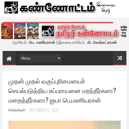
கண்ணோட்டம் - இணைய இதழ்
ஆசிரியர் :
பெ. மணியரசன்
| இணையாசிரியர் :
கி. வெங்கட்ராமன்
முதன் முதல் வகுப்புரிமையைச்
செயல்படுத்திய சுப்பராயனை மறந்தீர்களா?
மறைத்தீர்களா? ஐயா பெ.மணியரசன்
செந்தமிழன்
SEPTEMBER 17, 2021