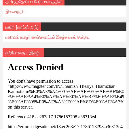
தமிழ்த்தேசியப் பேரியக்கத்தில்
இணைந்திட
பகிரி (வாட்ஸ் அப்)
பகிரியில் தமிழர் கண்ணோட்டம் இதழ்களைப் பெற்றிட
தற்போதைய இதழ்..