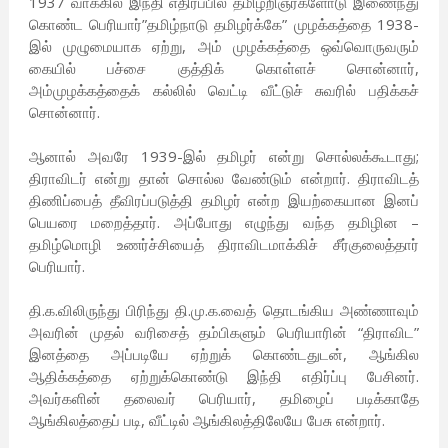
1937 வாக்கில் இந்தி எதிர்ப்பில் தமிழறிஞர்களோடு இணைந்து
கொண்ட பெரியார்”தமிழ்நாடு தமிழர்க்கே” முழக்கத்தை 1938-
இல் முழுமையாக ஏற்று, அம் முழக்கத்தை ஒவ்வொருவரும்
கையில் பச்சை குத்திக் கொள்ளச் சொன்னார்,
அம்முழக்கத்தைக் கல்லில் வெட்டி வீட்டுச் சுவரில் பதிக்கச்
சொன்னார்.
ஆனால் அவரே 1939-இல் தமிழர் என்று சொல்லக்கூடாது;
திராவிடர் என்று தான் சொல்ல வேண்டும் என்றார். திராவிடத்
திணிப்பைத் தீவிரப்படுத்தி தமிழர் என்ற இயற்கையான இனப்
பெயரை மறைத்தார். அப்போது எழுந்து வந்த தமிழின –
தமிழ்மொழி உணர்ச்சியைத் திராவிடமாக்கிச் சீர்குலைத்தார்
பெரியார்.
தி.க.விலிருந்து பிரிந்து தி.மு.க.வைத் தொடங்கிய அண்ணாவும்
அவரின் முதல் வரிசைத் தம்பிகளும் பெரியாரின் “திராவிட”
இனத்தை அப்படியே ஏற்றுக் கொண்டதுடன், ஆங்கில
ஆதிக்கத்தை ஏற்றுக்கொண்டு இந்தி எதிர்ப்பு பேசினர்.
அவர்களின் தலைவர் பெரியார், தமிழைப் படிக்காதே
ஆங்கிலத்தைப் படி, வீட்டில் ஆங்கிலத்திலேயே பேசு என்றார்.