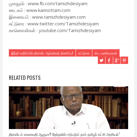
முகநூல் : www.fb.com/tamizhdesiyam
ஊடகம் : www.kannottam.com
இணையம் : www.tamizhdesiyam.com
சுட்டுரை : www.twitter.com/Tamizhdesiyam
காணொலிகள் : youtube.com/Tamizhdesiyam
இந்தி எதிர்ப்பில் திராவிட-ஆங்கிலத் திணிப்பு!
கட்டுரை
பெ. மணியரசன்
RELATED POSTS
திராவிடம் காலாவதி ஆகுமா? தேர்தலில் ஈடுபடும் நாம் தமிழர் கட்சி அரசியல்"