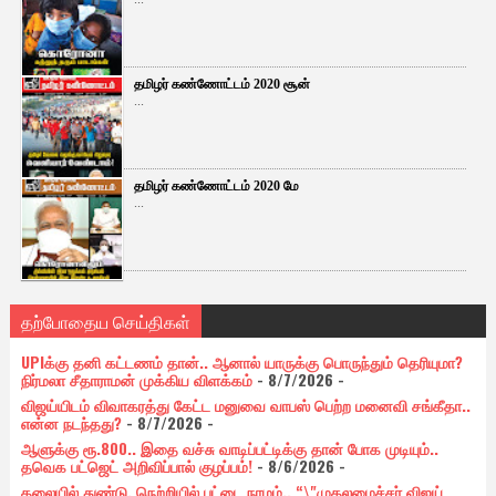
தமிழர் கண்ணோட்டம் 2020 சூன்
...
தமிழர் கண்ணோட்டம் 2020 மே
...
தற்போதைய செய்திகள்
UPIக்கு தனி கட்டணம் தான்.. ஆனால் யாருக்கு பொருந்தும் தெரியுமா?
நிர்மலா சீதாராமன் முக்கிய விளக்கம்
- 8/7/2026
-
விஜய்யிடம் விவாகரத்து கேட்ட மனுவை வாபஸ் பெற்ற மனைவி சங்கீதா..
என்ன நடந்தது?
- 8/7/2026
-
ஆளுக்கு ரூ.800.. இதை வச்சு வாடிப்பட்டிக்கு தான் போக முடியும்..
தவெக பட்ஜெட் அறிவிப்பால் குழப்பம்!
- 8/6/2026
-
தலையில் துண்டு, நெற்றியில் பட்டை நாமம்.. “\"முதலமைச்சர் விஜய்