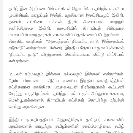
தமிழ் இன அடிப்படையில் கட்சிகள் தொடங்கிய தமிழர்கள், விடா
முயற்சியும், உழைப்பும் இன்றி, உறுதியான இலட்சியமும் இன்றி,
தங்கள் கட்சியை மக்கள் திரள் அமைப்பாக மாற்றும்
தனித்திறமை இன்றி, கடைசியில் திராவிடத் திரிபுவாத
மாயையில் கலந்தார்கள். கங்காணிப் பதவிகளைப் பெற்றார்கள்.
திராவிட வாதிகள், “அடைந்தால் திராவிட நாடு, இல்லையேல்
சுடுகாடு” என்றார்கள். பின்னர், இந்திய தேசப் பாதுகாப்புக்காகத்
“திராவிட நாடு” விடுதலைக் கொள்கையை விட்டு விட்டோம்
என்றார்கள்.
“வடவர் நம்மவரும் இல்லை. நல்லவரும் இல்லை” என்றார்கள்.
ஆரிய பிராமண – ஆரிய வைசிய இந்திய ஏகாதிபத்தியக்
கட்சிகளான காங்கிரசு, பா.ச.க.வுடன் நிரந்தரமாகக் கூட்டணி
சேர்ந்து வருகிறார்கள். தமிழ்நாட்டில் பரூக் அப்துல்லாக்களை,
மெஹ்பூபாக்களைத் திராவிடக் கட்சிகள் தொடர்ந்து உற்பத்தி
செய்து வருகின்றன.
இந்திய ஏகாதிபத்தியம் அனுமதிக்கும் தனிநபர் கங்காணிப்
பதவிகளைக் காமுற்று, தமிழர்களின் தாய்மொழியை, தமிழ்
இனத்தின் உரிமைப் போராட்டத்தைக் காவு கொடுத்து