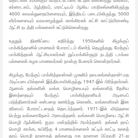
தொடங்கி 300க்கும் மேற்பட்டோரை சுட்டுக் கொன்றது. கேரளம்,
கர்னாடகம், ஆந்திரம், மராட்டியம் ஆகிய மாநிலங்களிலிருந்து
4000 காவல்துறையினரையும், இந்தியப் படையிலிருந்து 5000
வீரர்களையும் வரவழைத்துக் காங்கிரசுக் கட்சி காட்டுமிராண்டி
ஆட்சி நடத்தி மக்களைச் சுட்டுக்கொன்றது.
உருதுத் திணிப்பை எதிர்த்து 1950களில் கிழக்குப்
பாக்கித்தானில் மாணவர் போராட்டம் கிளர்ந் தெழுந்தது. மேற்குப்
பாக்கித்தான் ஆட்சியாளர்கள் துப்பாக்கிச்சூடு நடத்தி டாக்கா
பல்கலைக் கழக மாணவர்கள் நான்கு பேரைக் கொன்றார்கள்.
கிழக்கு, மேற்குப் பாக்கித்தான்கள் முசுலிம் தாயகங்கள்தான்! மத
அடிப்படையில்தான் இந்தியாவிலிருந்து 1947-இல் பிரிந்தார்கள்.
ஆனால் தங்களின் வங்க மொழியையும் வங்காளித் தேசிய
இனத்தையும் மேற்குப் பாக்கித்தானியர் அடிமைப்
படுத்தினார்கள் என்பதை உணர்ந்து கொண்ட வங்காளிகள் இன
உரிமைப் போராட்டதைத் தொடர்ந்தனர். 1971-இல் விடுதலை
பெற்று வங்களாதேசம் அமைத்தனர். வங்காளி மொழியை ஆட்சி
மொழி ஆக்கினர். ஐ.நா. மன்றத்தில் அமர்ந்தனர். தங்கள் தாய்
மொழி காக்க, உயிரீந்த 4 மாணவர்களைச் சுட்டிக் காட்டி உலகத்
தாய் மொழி நாளாகத் தங்களது ஈக நாளான பிப்ரவரி 21-ஐ