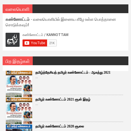
வலையொளி
கண்ணோட்டம்
- வலையொளியில் இணைய கீழே உள்ள பொத்தானை
சொடுக்கவும்!
பிற இதழ்கள்
தமிழ்த்தேசியத் தமிழர் கண்ணோட்டம் - ஆகத்து 2021
...
தமிழர் கண்ணோட்டம் 2021 சூன் இதழ்
...
தமிழர் கண்ணோட்டம் 2020 சூலை
...