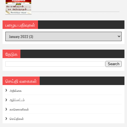
பழைய பதிவுகள்
தேடுக
செய்தி வகைகள்
அறிக்கை
ஆர்ப்பாட்டம்
காணொளிகள்
செய்திகள்