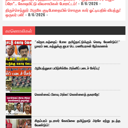
ப்ரோ”.. கோஷமிட்டு விவசாயிகள் போராட்டம்!
- 8/6/2026
-
திருச்செந்தூர் அருகே குடிபோதையில் சொகுசு கார் ஓட்டியதில் விபத்து!
ஒருவர் பலி!
- 8/6/2026
-
காணொலிகள்
"கர்நாடகத்தைப் போல தமிழ்நாட்டுக்குக் கொடி வேண்டும்!"
ழகரம் ஊடகத்துக்கு ஐயா பெ. மணியரசன் நோ்காணல்
ஆரியத்துவா பயிற்சிக்கே அக்னிப் படைச் சேர்ப்பு!
கொள்கைப் பிளவு அல்ல! கொள்ளைத் தகராறே!
சிதம்பரம் நடராசர் கோயிலை தமிழ்நாடு அரசே ஏற்று நடத்த
வேண்டும்!