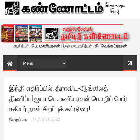
கண்ணோட்டம் - இணைய இதழ்
ஆசிரியர் :
பெ. மணியரசன்
| இணையாசிரியர் :
கி. வெங்கட்ராமன்
இந்தி எதிர்ப்பில், திராவிட-ஆங்கிலத்
திணிப்பு! ஐயா பெ.மணியரசன் மொழிப் போர்
ஈகியர் நாள் சிறப்புக் கட்டுரை!
இராகுல் பாபு
JANUARY 27, 2022