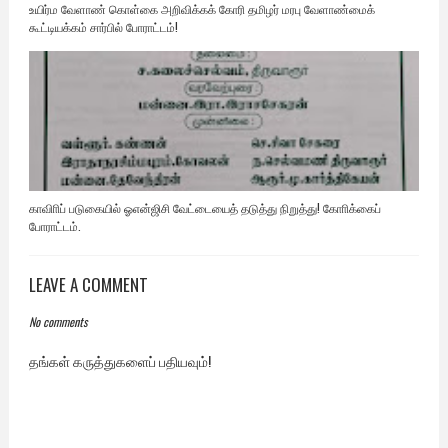
உயிர்ம வேளாண் கொள்கை அறிவிக்கக் கோரி தமிழர் மரபு வேளாண்மைக்
கூட்டியக்கம் சார்பில் போராட்டம்!
காவிாிப் படுகையில் ஓஎன்ஜிசி வேட்டையைத் தடுத்து நிறுத்து! கோாிக்கைப்
போராட்டம்.
LEAVE A COMMENT
No comments
தங்கள் கருத்துகளைப் பதியவும்!