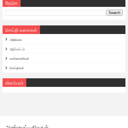
தேடுக
செய்தி வகைகள்
அறிக்கை
ஆர்ப்பாட்டம்
காணொளிகள்
செய்திகள்
விளம்பரம்
அண்மைப் பதிவுகள்