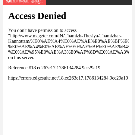
தற்போதைய இதழ்..