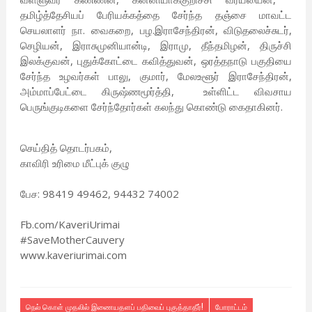
தமிழ்த்தேசியப் பேரியக்கத்தை சேர்ந்த தஞ்சை மாவட்ட
செயலாளர் நா. வைகறை, பழ.இராசேந்திரன், விடுதலைச்சுடர்,
செழியன், இராசுமுனியான்டி, இராமு, தீந்தமிழன், திருச்சி
இலக்குவன், புதுக்கோட்டை கவித்துவன், ஒரத்தநாடு பகுதியை
சேர்ந்த உழவர்கள் பாலு, குமார், மேலஉளூர் இராசேந்திரன்,
அம்மாப்பேட்டை கிருஷ்ணமூர்த்தி, உள்ளிட்ட விவசாய
பெருங்குடிகளை சேர்ந்தோர்கள் கலந்து கொண்டு கைதாகினர்.
செய்தித் தொடர்பகம்,
காவிரி உரிமை மீட்புக் குழு
பேச: 98419 49462, 94432 74002
Fb.com/KaveriUrimai
#SaveMotherCauvery
www.kaveriurimai.com
நெல் கொள் முதலில் இணையதளப் பதிவைப் புகுத்தாதீர்!
போராட்டம்