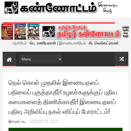
கண்ணோட்டம் - இணைய இதழ்
ஆசிரியர் :
பெ. மணியரசன்
| இணையாசிரியர் :
கி. வெங்கட்ராமன்
நெல் கொள் முதலில் இணையதளப்
பதிவைப் புகுத்தாதீர்! உழவர்களுக்குப் புதிய
சுமைகளைத் திணிக்காதீர்! இணையதளப்
பதிவு அறிவிப்பு நகல் எரிப்புப் போராட்டம்!
இராகுல் பாபு
FEBRUARY 09, 2022