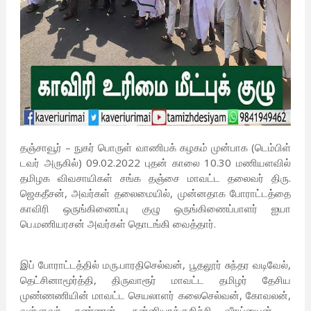
தஞ்சாவூர் – நுகர் பொருள் வாணிபக் கழகம் முன்பாக (டெம்பிள்
டவர் அருகில்) 09.02.2022 புதன் காலை 10.30 மணியளவில்
தமிழக விவசாயிகள் சங்க தஞ்சை மாவட்ட தலைவர் திரு.
ஜெகதீசன், அவர்கள் தலைமையில், முன்னதாக போராட்டத்தை
காவிரி ஒருங்கிணைப்பு குழு ஒருங்கிணைப்பாளர் ஐயா
பெ.மணியரசன் அவர்கள் தொடங்கி வைத்தார்.
இப் போராட்டத்தில் மரு.பாரதிசெல்வன், பூதலூர் சுந்தர வடிவேல்,
தெட்சினாமூர்த்தி, திருவாரூர் மாவட்ட தமிழர் தேசிய
முண்ணணியின் மாவட்ட செயலாளர் கலைசெல்வன், கோவலன்,
வள்ளுவர் கண்ணன், கன்னியாக்குறிச்சி வீரய்யைன்,