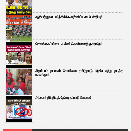
ஆரியத்துவா பயிற்சிக்கே அக்னிப் படைச் சேர்ப்பு!
கொள்கைப் பிளவு அல்ல! கொள்ளைத் தகராறே!
சிதம்பரம் நடராசர் கோயிலை தமிழ்நாடு அரசே ஏற்று நடத்த
வேண்டும்!
அனைத்திந்தியத் தேர்வு ஃப்ராடு வேலை!