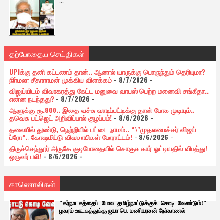
...
தற்போதைய செய்திகள்
UPIக்கு தனி கட்டணம் தான்.. ஆனால் யாருக்கு பொருந்தும் தெரியுமா?
நிர்மலா சீதாராமன் முக்கிய விளக்கம்
- 8/7/2026
-
விஜய்யிடம் விவாகரத்து கேட்ட மனுவை வாபஸ் பெற்ற மனைவி சங்கீதா..
என்ன நடந்தது?
- 8/7/2026
-
ஆளுக்கு ரூ.800.. இதை வச்சு வாடிப்பட்டிக்கு தான் போக முடியும்..
தவெக பட்ஜெட் அறிவிப்பால் குழப்பம்!
- 8/6/2026
-
தலையில் துண்டு, நெற்றியில் பட்டை நாமம்.. “\"முதலமைச்சர் விஜய்
ப்ரோ”.. கோஷமிட்டு விவசாயிகள் போராட்டம்!
- 8/6/2026
-
திருச்செந்தூர் அருகே குடிபோதையில் சொகுசு கார் ஓட்டியதில் விபத்து!
ஒருவர் பலி!
- 8/6/2026
-
காணொலிகள்
"கர்நாடகத்தைப் போல தமிழ்நாட்டுக்குக் கொடி வேண்டும்!"
ழகரம் ஊடகத்துக்கு ஐயா பெ. மணியரசன் நோ்காணல்