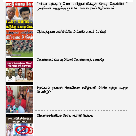
"கர்நாடகத்தைப் போல தமிழ்நாட்டுக்குக் கொடி வேண்டும்!"
ழகரம் ஊடகத்துக்கு ஐயா பெ. மணியரசன் நோ்காணல்
ஆரியத்துவா பயிற்சிக்கே அக்னிப் படைச் சேர்ப்பு!
கொள்கைப் பிளவு அல்ல! கொள்ளைத் தகராறே!
சிதம்பரம் நடராசர் கோயிலை தமிழ்நாடு அரசே ஏற்று நடத்த
வேண்டும்!
அனைத்திந்தியத் தேர்வு ஃப்ராடு வேலை!