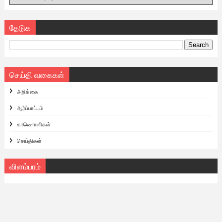
தேடுக
செய்தி வகைகள்
அறிக்கை
ஆர்ப்பாட்டம்
காணொளிகள்
செய்திகள்
விளம்பரம்