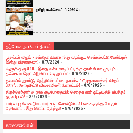
தமிழர் கண்ணோட்டம் 2020 மே
...
தற்போதைய செய்திகள்
முதல்வர் விஜய் - சங்கீதா விவாகரத்து வழக்கு.. செங்கல்பட்டு கோர்ட்டில்
இன்று விசாரணை!
- 8/7/2026
-
ஆளுக்கு ரூ.800.. இதை வச்சு வாடிப்பட்டிக்கு தான் போக முடியும்..
தவெக பட்ஜெட் அறிவிப்பால் குழப்பம்!
- 8/6/2026
-
தலையில் துண்டு, நெற்றியில் பட்டை நாமம்.. “\"முதலமைச்சர் விஜய்
ப்ரோ”.. கோஷமிட்டு விவசாயிகள் போராட்டம்!
- 8/6/2026
-
திருச்செந்தூர் அருகே குடிபோதையில் சொகுசு கார் ஓட்டியதில் விபத்து!
ஒருவர் பலி!
- 8/6/2026
-
யார் வாழ வேண்டும்.. யார் சாக வேண்டும்.. AI கைகளுக்கு போகும்
அதிகாரம்.. இது ரொம்ப ஆபத்து!
- 8/6/2026
-
காணொலிகள்