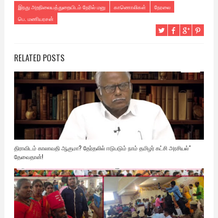
இநது அறநிலையத்துறையிடம் நேரில் மனு
காணொலிகள்
நேரலை
பெ. மணியரசன்
RELATED POSTS
திராவிடம் காலாவதி ஆகுமா? தேர்தலில் ஈடுபடும் நாம் தமிழர் கட்சி அரசியல்"
தேவைதான்!