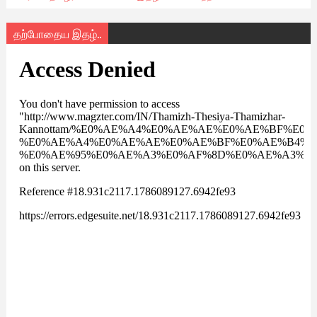
தற்போதைய இதழ்..