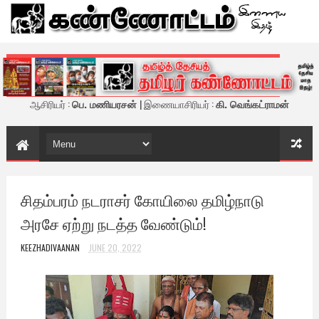
கண்ணோட்டம் - இணைய இதழ்
ஆசிரியர் :
பெ. மணியரசன்
| இணையாசிரியர் :
கி. வெங்கட்ராமன்
சிதம்பரம் நடராசர் கோயிலை தமிழ்நாடு
அரசே ஏற்று நடத்த வேண்டும்!
KEEZHADIVAANAN
JUNE 20, 2022