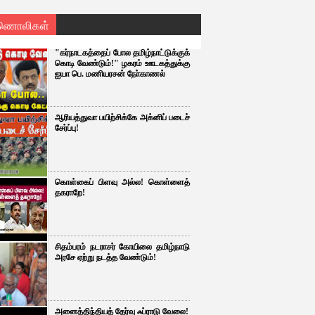
ணொலிகள்
"கர்நாடகத்தைப் போல தமிழ்நாட்டுக்குக்
கொடி வேண்டும்!" ழகரம் ஊடகத்துக்கு
ஐயா பெ. மணியரசன் நோ்காணல்
ஆரியத்துவா பயிற்சிக்கே அக்னிப் படைச்
சேர்ப்பு!
கொள்கைப் பிளவு அல்ல! கொள்ளைத்
தகராறே!
சிதம்பரம் நடராசர் கோயிலை தமிழ்நாடு
அரசே ஏற்று நடத்த வேண்டும்!
அனைத்திந்தியத் தேர்வு ஃப்ராடு வேலை!