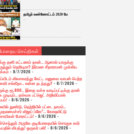
தமிழர் கண்ணோட்டம் 2020 மே
...
்போதைய செய்திகள்
க்கு தனி கட்டணம் தான்.. ஆனால் யாருக்கு
ுந்தும் தெரியுமா? நிர்மலா சீதாராமன் முக்கிய
க்கம்
- 8/7/2026
-
ய்யிடம் விவாகரத்து கேட்ட மனுவை வாபஸ் பெற்ற
வி சங்கீதா.. என்ன நடந்தது?
- 8/7/2026
-
க்கு ரூ.800.. இதை வச்சு வாடிப்பட்டிக்கு தான்
 முடியும்.. தவெக பட்ஜெட் அறிவிப்பால்
்பம்!
- 8/6/2026
-
யில் துண்டு, நெற்றியில் பட்டை நாமம்..
முதலமைச்சர் விஜய் ப்ரோ”.. கோஷமிட்டு
சாயிகள் போராட்டம்!
- 8/6/2026
-
ுச்செந்தூர் அருகே குடிபோதையில் சொகுசு கார்
ியதில் விபத்து! ஒருவர் பலி!
- 8/6/2026
-