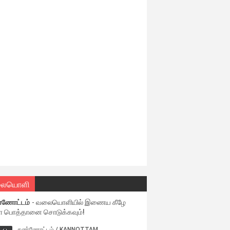
ையொளி
்ணோட்டம்
- வலையொளியில் இணைய கீழே
ள பொத்தானை சொடுக்கவும்!