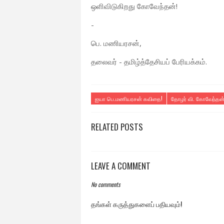
ஒளிவிடுகிறது கோவேந்தன்!
-
பெ. மணியரசன்,
தலைவர் - தமிழ்த்தேசியப் பேரியக்கம்.
ஐயா பெ.மணியரசன் கவிதை!
தோழர் வி. கோவேந்தன்
RELATED POSTS
LEAVE A COMMENT
No comments
தங்கள் கருத்துகளைப் பதியவும்!