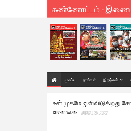
கண்ணோட்டம் - இணை
முகப்பு
நாங்கள்
இதழ்கள்
உன் முகமே ஒளிவிடுகிறது கோ
KEEZHADIVAANAN
AUGUST 25, 2022