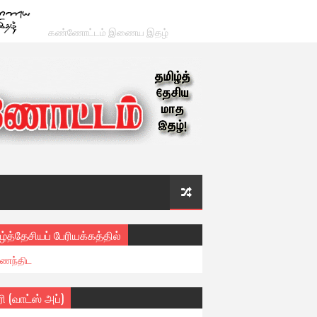
கண்ணோட்டம் இணைய இதழ்
ழ்த்தேசியப் பேரியக்கத்தில்
ைந்திட
ரி (வாட்ஸ் அப்)