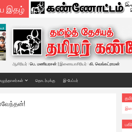
ய இதழ்
ஆசிரியர் :
பெ. மணியரசன்
| இணையாசிரியர் :
கி. வெங்கட்ராமன்
எழுத்தாளர்கள்
தொடர்புக்கு
இ-பேப்பர்
தமி
வேந்தன்!
இண
பகி