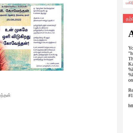
பகி
தற
ேந்தன்