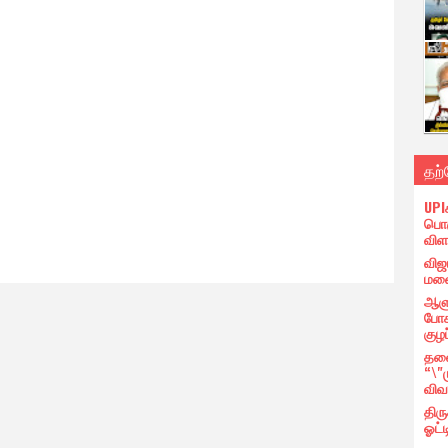
தற
UPI
பொர
விள
விஜ
மனை
ஆளு
போக
குழப
தலை
“\"
விவ
திர
ஓட்ட