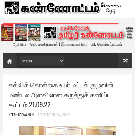
கண்ணோட்டம் - இணைய இதழ்
ஆசிரியர் :
பெ. மணியரசன்
| இணையாசிரியர் :
கி. வெங்கட்ராமன்
கல்விக் கொள்கை உயர் மட்டக் குழுவின்
மண்டல அளவிலான கருத்துக் கணிப்பு
கூட்டம் 21.09.22
KEEZHADIVAANAN
SEPTEMBER 23, 2022