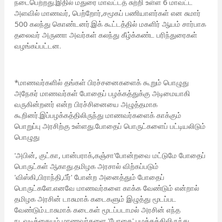
நடைபெற்றது.இதில் மதுரை மாவட்டத் சுற்றி உள்ள 6 மாவட்ட
அளவில் மாணவர், பெற்றோர்,சமூகப் பணியாளர்கள் என சுமார்
500 கலந்து கொண்டனர்.இக் கூட்டத்தில் மகளிர் ஆயம் சார்பாக
தலைவர் அருணா அவர்கள் கலந்து கீழ்க்கண்ட பரிந்துரைகள்
வழங்கப்பட்டன.
*மாணவர்களில் தங்கள் பிரச்சனைகளைக் கூறும் பொழுது
அநேகர் மாணவர்கள் போதைப் பழக்கத்துக்கு அடிமையாகி
வருகின்றனர் என்ற பிரச்சினையை அழுத்தமாக
கூறினர்.இப்பழக்கத்திலிருந்து மாணவர்களைக் காக்கும்
பொறுப்பு அரசிற்கு உள்ளது.போதைப் பொருட்களைப் பட்டியலிடும்
பொழுது
'அபின், குட்கா, பான்பராக்,கஞ்சா'போன்றவை மட்டுமே போதைப்
பொருட்கள் ஆகாது.தமிழக அரசால் விற்கப்படும்
'விஸ்கி,பிராந்தி,பீர்' போன்ற அனைத்தும் போதைப்
பொருட்களே.எனவே மாணவர்களை காக்க வேண்டும் என்றால்
தமிழக அரசின் டாசுமாக் கடைகளும் இழுத்து மூடப்பட
வேண்டும்.டாசுமாக் கடைகள் மூடப்படாமல் அரசின் எந்த
நடவடிக்கையும் மாணவர்களை 'போதை' பழக்கத்திலிருந்து