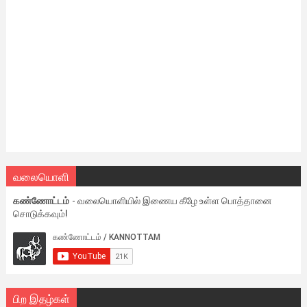
வலையொளி
கண்ணோட்டம்
- வலையொளியில் இணைய கீழே உள்ள பொத்தானை
சொடுக்கவும்!
பிற இதழ்கள்