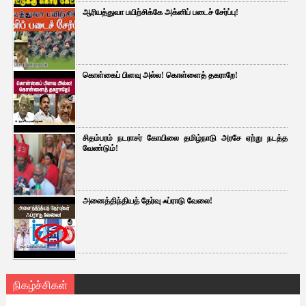
ஆரியத்துவா பயிற்சிக்கே அக்னிப் படைச் சேர்ப்பு!
கொள்கைப் பிளவு அல்ல! கொள்ளைத் தகராறே!
சிதம்பரம் நடராசர் கோயிலை தமிழ்நாடு அரசே ஏற்று நடத்த
வேண்டும்!
அனைத்திந்தியத் தேர்வு ஃப்ராடு வேலை!
நிகழ்ச்சிகள்