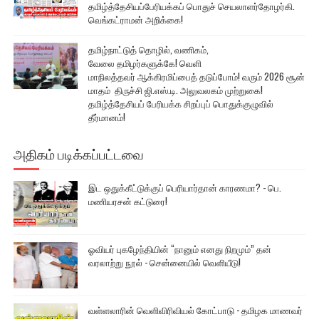
தமிழ்த்தேசியப்பேரியக்கப் பொதுச் செயலாளர்தோழர்கி.
வெங்கட்ராமன் அறிக்கை!
தமிழ்நாட்டுத் தொழில், வணிகம்,
வேலை தமிழர்களுக்கே! வெளி
மாநிலத்தவர் ஆக்கிரமிப்பைத் தடுப்போம்! வரும் 2026 சூன்
மாதம் திருச்சி ஜி.எஸ்.டி. அலுவலகம் முற்றுகை!
தமிழ்த்தேசியப் பேரியக்க சிறப்புப் பொதுக்குழுவில்
தீர்மானம்!
அதிகம் படிக்கப்பட்டவை
இட ஒதுக்கீட்டுக்குப் பெரியார்தான் காரணமா? - பெ.
மணியரசன் கட்டுரை!
ஓவியர் புகழேந்தியின் “நானும் எனது நிறமும்” தன்
வரலாற்று நூல் - சென்னையில் வெளியீடு!
வள்ளலாரின் வெளிவிரிவியல் கோட்பாடு - தமிழக மாணவர்