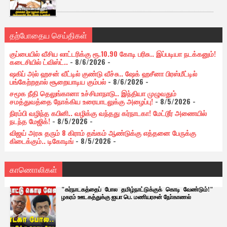
தற்போதைய செய்திகள்
குப்பையில் வீசிய லாட்டரிக்கு ரூ.10.90 கோடி பரிசு.. இப்படியா நடக்கனும்!
கடைசியில் ட்விஸ்ட்..
- 8/6/2026
-
ஷகிப் அல் ஹசன் வீட்டில் குண்டு வீச்சு.. ஷேக் ஹசீனா பிரஸ்மீட்டில்
பங்கேற்றதால் சூறையாடிய கும்பல்
- 8/6/2026
-
சமூக நீதி தெலுங்கானா உச்சிமாநாடு.. இந்தியா முழுவதும்
சமத்துவத்தை நோக்கிய உரையாடலுக்கு அழைப்பு!
- 8/5/2026
-
நிரம்பி வழிந்த கபினி.. வழிக்கு வந்தது கர்நாடகா! மேட்டூர் அணையில்
நடந்த மேஜிக்!
- 8/5/2026
-
விஜய் அரசு தரும் 8 கிராம் தங்கம் ஆண்டுக்கு எத்தனை பேருக்கு
கிடைக்கும்.. டிகோடிங்
- 8/5/2026
-
காணொலிகள்
"கர்நாடகத்தைப் போல தமிழ்நாட்டுக்குக் கொடி வேண்டும்!"
ழகரம் ஊடகத்துக்கு ஐயா பெ. மணியரசன் நோ்காணல்