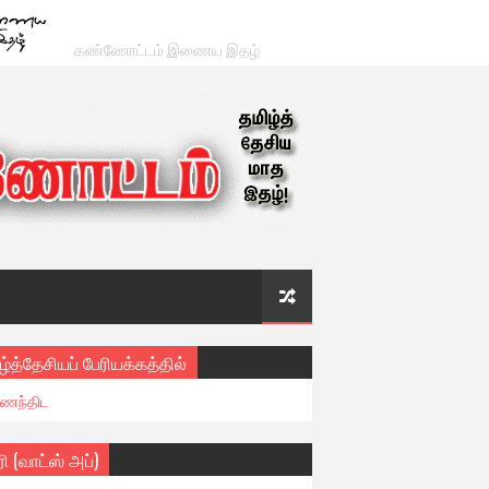
கண்ணோட்டம் இணைய இதழ்
ழ்த்தேசியப் பேரியக்கத்தில்
ைந்திட
ரி (வாட்ஸ் அப்)