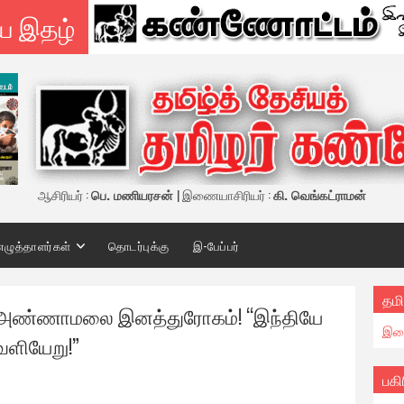
ய இதழ்
ஆசிரியர் :
பெ. மணியரசன்
| இணையாசிரியர் :
கி. வெங்கட்ராமன்
எழுத்தாளர்கள்
தொடர்புக்கு
இ-பேப்பர்
தமி
ம் அண்ணாமலை இனத்துரோகம்! “இந்தியே
இண
ெளியேறு!”
பகி