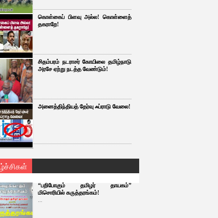
கொள்கைப் பிளவு அல்ல! கொள்ளைத்
தகராறே!
சிதம்பரம் நடராசர் கோயிலை தமிழ்நாடு
அரசே ஏற்று நடத்த வேண்டும்!
அனைத்திந்தியத் தேர்வு ஃப்ராடு வேலை!
ழ்ச்சிகள்
“பறிபோகும் தமிழர் தாயகம்”
மிசொரியில் கருத்தரங்கம்!
...