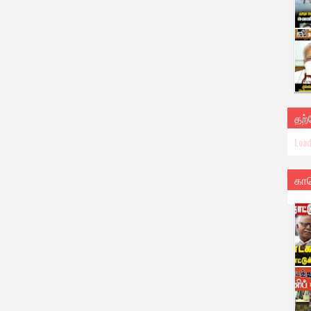
தற
Load
கா