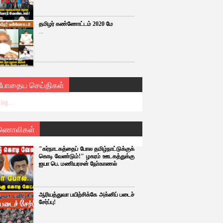
தமிழர் கண்ணோட்டம் 2020 மே
...
்போதைய செய்திகள்
ing...
ணொலிகள்
"கர்நாடகத்தைப் போல தமிழ்நாட்டுக்குக்
கொடி வேண்டும்!" ழகரம் ஊடகத்துக்கு
ஐயா பெ. மணியரசன் நோ்காணல்
ஆரியத்துவா பயிற்சிக்கே அக்னிப் படைச்
சேர்ப்பு!