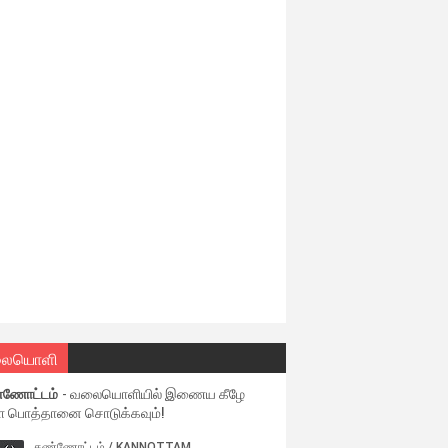
ையொளி
்ணோட்டம்
- வலையொளியில் இணைய கீழே
ள பொத்தானை சொடுக்கவும்!