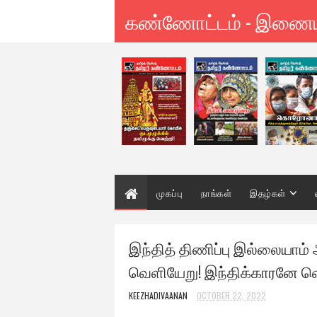
கண்ணோட்டம் - இணை
முகப்பு
நாங்கள்
இதழ்கள்
இந்தித் திணிப்பு இல்லையா
வெளியேறு! இந்திக்காரனே வ
KEEZHADIVAANAN
OCTOBER 22, 2022