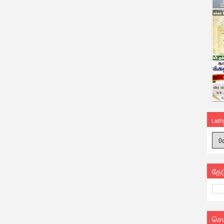
பழ
தே
செ