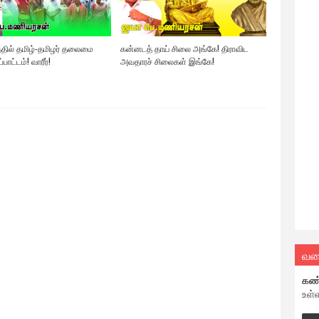
தில் தமிழ்-தமிழர் தலைமை
கன்னடத் தாய் சிலை அங்கே! திராவிட
பாட்டம்! வாரீர்!
அவதாரச் சிலைகள் இங்கே!
வல
கண
உள்