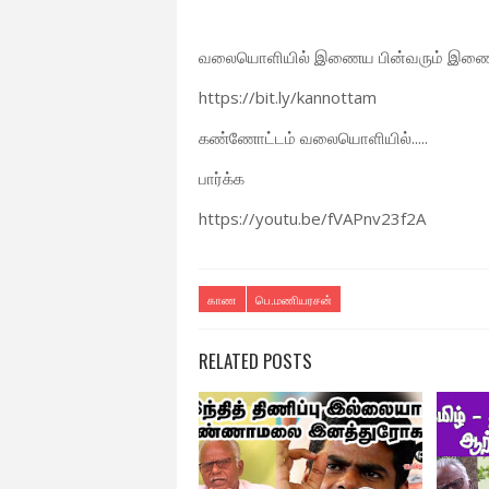
வலையொளியில் இணைய பின்வரும் இணைப்
https://bit.ly/kannottam
கண்ணோட்டம் வலையொளியில்.....
பார்க்க
https://youtu.be/fVAPnv23f2A
காண
பெ.மணியரசன்
RELATED POSTS