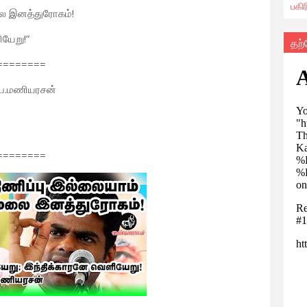
பகி
ை இனத்துரோகம்!
யேறு!”
தற
========
 பெ.மணியரசன்
========