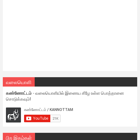
வலையொளி
கண்ணோட்டம்
- வலையொளியில் இணைய கீழே உள்ள பொத்தானை
சொடுக்கவும்!
பிற இதழ்கள்