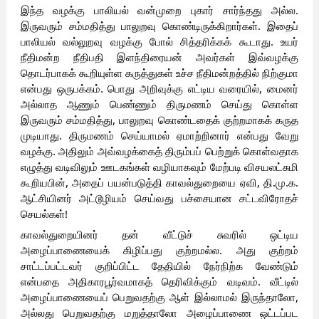
இந்த வழக்கு பாலியல் வன்முறை புகார் சார்ந்தது அல்ல.
இருவரும் சம்மதித்து பாலுறவு கொண்டிருக்கிறார்கள். இதைப்
பாலியல் வல்லுறவு வழக்கு போல் சித்தரிக்கக் கூடாது. உயர்
நீதிமன்ற நீதிபதி இளந்திரையன் அவர்கள் இவ்வழக்கு
தொடர்பாகக் கூறியுள்ள கருத்துகள் உச்ச நீதிமன்றத்தில் நிற்குமா
என்பது ஒருபக்கம். பொது அறிவுக்கு எட்டிய வரையில், மைனர்
அல்லாத ஆணும் பெண்ணும் திருமணம் செய்து கொள்ள
இருவரும் சம்மதித்து, பாலுறவு கொண்டதைக் குற்றமாகக் கருத
முடியாது. திருமணம் செய்யாமல் ஏமாற்றினார் என்பது வேறு
வழக்கு. அதிலும் அவ்வழக்கைத் திரும்பப் பெற்றுக் கொள்வதாக
எழுத்து வடிவிலும் ஊடகங்கள் வழியாகவும் மேற்படி விசயலட்சுமி
கூறியபின், அதைப் பயன்படுத்தி காவல்துறையை ஏவி, தி.மு.க.
ஆட்சியினர் அட்டூழியம் செய்வது பச்சையான சட்டவிரோதச்
செயல்கள்!
காவல்துறையினர் தன் வீட்டுச் சுவரில் ஒட்டிய
அழைப்பாணையைக் கிழிப்பது குற்றமல்ல. அது குற்றம்
சாட்டப்பட்டவர் குறிப்பிட்ட தேதியில் நேர்நிற்க வேண்டும்
என்பதை அதிகாரபூர்வமாகத் தெரிவிக்கும் வடிவம். வீட்டில்
அழைப்பாணையைப் பெறுவதற்கு ஆள் இல்லாமல் இருந்தாலோ,
அல்லது பெறுவதற்கு மறுத்தாலோ அழைப்பாணை ஒட்டப்பட