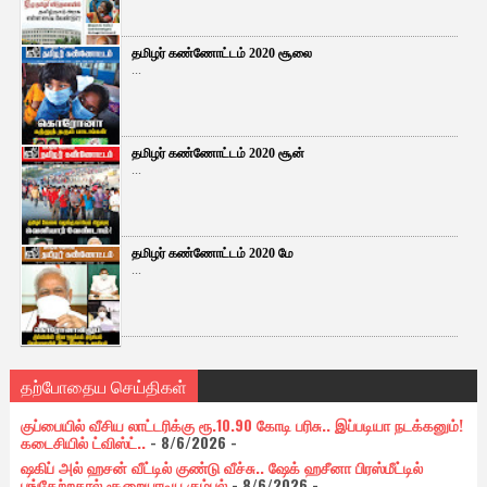
தமிழர் கண்ணோட்டம் 2020 சூலை
...
தமிழர் கண்ணோட்டம் 2020 சூன்
...
தமிழர் கண்ணோட்டம் 2020 மே
...
தற்போதைய செய்திகள்
குப்பையில் வீசிய லாட்டரிக்கு ரூ.10.90 கோடி பரிசு.. இப்படியா நடக்கனும்!
கடைசியில் ட்விஸ்ட்..
- 8/6/2026
-
ஷகிப் அல் ஹசன் வீட்டில் குண்டு வீச்சு.. ஷேக் ஹசீனா பிரஸ்மீட்டில்
பங்கேற்றதால் சூறையாடிய கும்பல்
- 8/6/2026
-