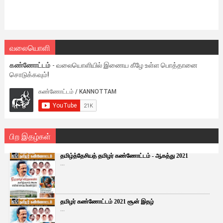
வலையொளி
கண்ணோட்டம்
- வலையொளியில் இணைய கீழே உள்ள பொத்தானை
சொடுக்கவும்!
பிற இதழ்கள்
தமிழ்த்தேசியத் தமிழர் கண்ணோட்டம் - ஆகத்து 2021
...
தமிழர் கண்ணோட்டம் 2021 சூன் இதழ்
...