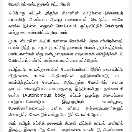
வேண்டும் என்பதுதான் சட்ட நியதி.
அப்போது வீட்டில் இருந்த சீமானின் வாழ்க்கை இணையர்
கயல்விழி அவர்கள். அழைப்பாணையைக் கொடுக்க உள்ளே
வரவே இல்லை. எதுவும் சொல்லாமல் ஒட்டிவிட்டுச் சென்றனர்
என்று ஊடகங்களில் கூறியுள்ளார்.
மு.க. ஸ்டாலின் ஆட்சி தன்னல நோக்கில் அரசு எந்திரத்தைப்
பயன்படுத்தி நாம் தமிழர் கட்சித் தலைவர் சீமான் குடும்பத்தினர்,
பணியாளர்கள் மீது வன்முறைகளை ஏவுவதைத் தமிழ்த்தேசியப்
பேரியக்கம் சார்பில் வன்மையாகக் கண்டிக்கிறேன்.
தமிழ்நாடு காவல்துறையின் மேலதிகாரிகள் இதில் தலையிட்டு
கீழ்நிலைக் காவல் அதிகாரிகள் நடுநிலையோடு, சட்ட
வரம்பிற்குட்பட்டு செயல்பட அறிவுறுத்த வேண்டும். கனடா
நாட்டில் உள்ளதுபோல் காவல்துறை, இந்தியாவிலும் தன்னாட்சி
பெற்ற (Autonomous body) சட்டம் ஒழுங்கு அமைப்பாக
மாற்றப்படவேண்டும். இதுபற்றியும் காவல்துறை
மேலதிகாரிகளையும் மனித உரிமை அக்கறையாளர்களும்
விவாதிக்க வேண்டும் என்று கேட்டுக் கொள்கிறேன்.
நாம் தமிழர் கட்சித் தலைவர் சீமான் வீட்டுக் காவல் பணியில்
இருந்த இருவர் மீது போட்ட வழக்கைக் கைவிட்டு, அவர்களை