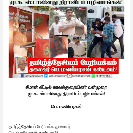
சீமான் வீட்டில் காவல்துறையினர் வன்முறை
மு.க. ஸ்டாலினது திராவிடப் பழிவாங்கல்!
பெ. மணியரசன்
தமிழ்த்தேசியப் பேரியக்க தலைவர்
பெ. மணியரசன் கண்டனம்!