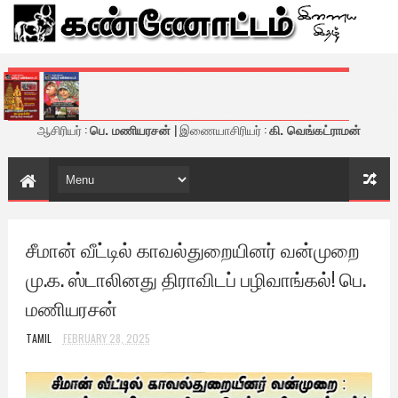
கண்ணோட்டம் - இணைய இதழ்
ஆசிரியர் :
பெ. மணியரசன்
| இணையாசிரியர் :
கி. வெங்கட்ராமன்
சீமான் வீட்டில் காவல்துறையினர் வன்முறை
மு.க. ஸ்டாலினது திராவிடப் பழிவாங்கல்! பெ.
மணியரசன்
TAMIL
FEBRUARY 28, 2025