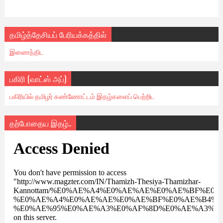
தமிழ்த்தேசியப் பேரியக்கத்தில்
இணைந்திட
பகிரி (வாட்ஸ் அப்)
பகிரியில் தமிழர் கண்ணோட்டம் இதழ்களைப் பெற்றிட
தற்போதைய இதழ்..