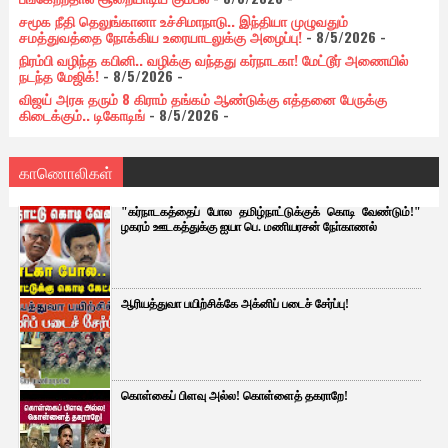
சமூக நீதி தெலுங்கானா உச்சிமாநாடு.. இந்தியா முழுவதும்
சமத்துவத்தை நோக்கிய உரையாடலுக்கு அழைப்பு!
- 8/5/2026
-
நிரம்பி வழிந்த கபினி.. வழிக்கு வந்தது கர்நாடகா! மேட்டூர் அணையில்
நடந்த மேஜிக்!
- 8/5/2026
-
விஜய் அரசு தரும் 8 கிராம் தங்கம் ஆண்டுக்கு எத்தனை பேருக்கு
கிடைக்கும்.. டிகோடிங்
- 8/5/2026
-
காணொலிகள்
"கர்நாடகத்தைப் போல தமிழ்நாட்டுக்குக் கொடி வேண்டும்!"
ழகரம் ஊடகத்துக்கு ஐயா பெ. மணியரசன் நோ்காணல்
ஆரியத்துவா பயிற்சிக்கே அக்னிப் படைச் சேர்ப்பு!
கொள்கைப் பிளவு அல்ல! கொள்ளைத் தகராறே!