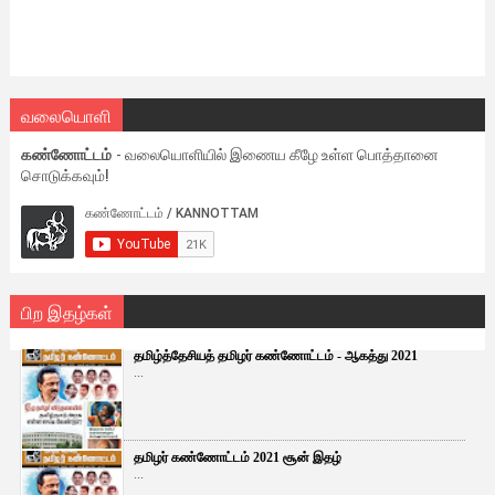
வலையொளி
கண்ணோட்டம்
- வலையொளியில் இணைய கீழே உள்ள பொத்தானை
சொடுக்கவும்!
பிற இதழ்கள்
தமிழ்த்தேசியத் தமிழர் கண்ணோட்டம் - ஆகத்து 2021
...
தமிழர் கண்ணோட்டம் 2021 சூன் இதழ்
...