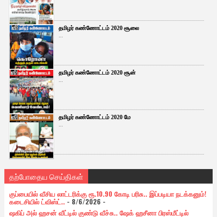
தமிழர் கண்ணோட்டம் 2020 சூலை
...
தமிழர் கண்ணோட்டம் 2020 சூன்
...
தமிழர் கண்ணோட்டம் 2020 மே
...
தற்போதைய செய்திகள்
குப்பையில் வீசிய லாட்டரிக்கு ரூ.10.90 கோடி பரிசு.. இப்படியா நடக்கனும்!
கடைசியில் ட்விஸ்ட்..
- 8/6/2026
-
ஷகிப் அல் ஹசன் வீட்டில் குண்டு வீச்சு.. ஷேக் ஹசீனா பிரஸ்மீட்டில்