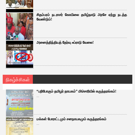
சிதம்பரம் நடராசர் கோயிலை தமிழ்நாடு அரசே ஏற்று நடத்த
வேண்டும்!
அனைத்திந்தியத் தேர்வு ஃப்ராடு வேலை!
நிகழ்ச்சிகள்
“பறிபோகும் தமிழர் தாயகம்” மிசொரியில் கருத்தரங்கம்!
...
மக்கள் போராட்டமும் சனநாயகமும் கருத்தரங்கம்
...