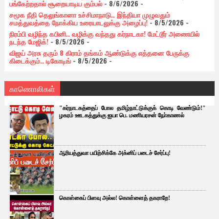
பங்கேற்றதால் சூறையாடிய கும்பல்
- 8/6/2026
-
சமூக நீதி தெலுங்கானா உச்சிமாநாடு.. இந்தியா முழுவதும்
சமத்துவத்தை நோக்கிய உரையாடலுக்கு அழைப்பு!
- 8/5/2026
-
நிரம்பி வழிந்த கபினி.. வழிக்கு வந்தது கர்நாடகா! மேட்டூர் அணையில்
நடந்த மேஜிக்!
- 8/5/2026
-
விஜய் அரசு தரும் 8 கிராம் தங்கம் ஆண்டுக்கு எத்தனை பேருக்கு
கிடைக்கும்.. டிகோடிங்
- 8/5/2026
-
காணொலிகள்
"கர்நாடகத்தைப் போல தமிழ்நாட்டுக்குக் கொடி வேண்டும்!"
ழகரம் ஊடகத்துக்கு ஐயா பெ. மணியரசன் நோ்காணல்
ஆரியத்துவா பயிற்சிக்கே அக்னிப் படைச் சேர்ப்பு!
கொள்கைப் பிளவு அல்ல! கொள்ளைத் தகராறே!