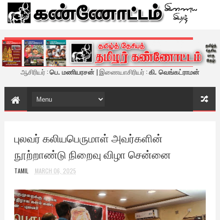
கண்ணோட்டம் - இணைய இதழ்
ஆசிரியர் :
பெ. மணியரசன்
| இணையாசிரியர் :
கி. வெங்கட்ராமன்
புலவர் கலியபெருமாள் அவர்களின்
நூற்றாண்டு நிறைவு விழா சென்னை
TAMIL
MARCH 06, 2025