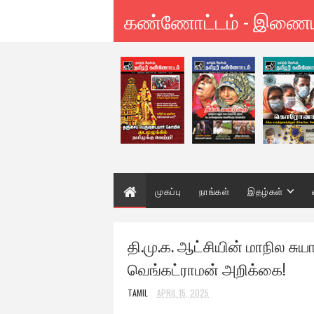
கண்ணோட்டம் - இணை
முகப்பு
நாங்கள்
இதழ்கள்
தி.மு.க. ஆட்சியின் மாநில சுய
வெங்கட்ராமன் அறிக்கை!
TAMIL
APRIL 15, 2025