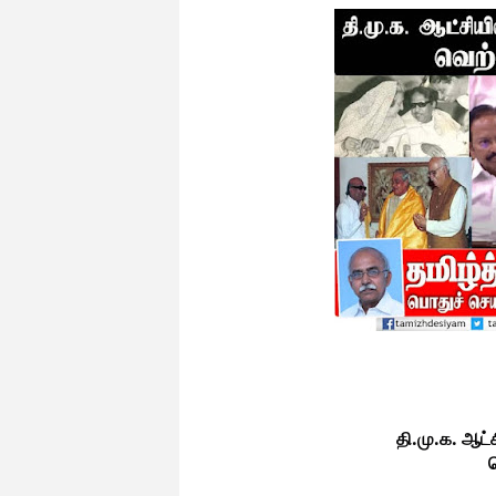
தி.மு.க. ஆட்ச