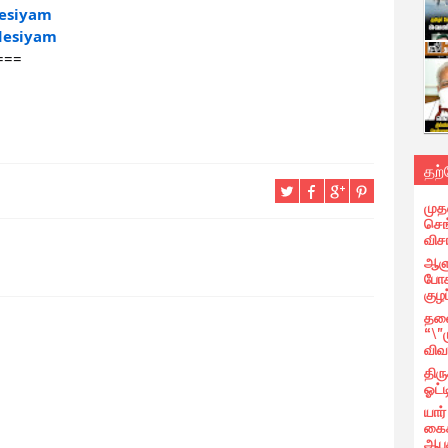
esiyam
desiyam
===
தற
முத
செங்
வி
ஆளு
போக
குழப
தலை
“\"
விவ
திர
ஓட்ட
யார
கைக
ஆபத