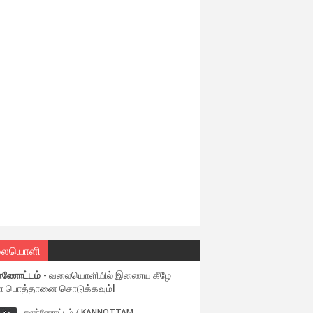
ையொளி
்ணோட்டம்
- வலையொளியில் இணைய கீழே
ள பொத்தானை சொடுக்கவும்!