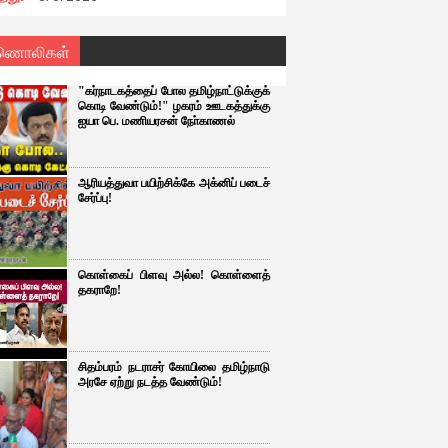
ணொலிகள்
"கர்நாடகத்தைப் போல தமிழ்நாட்டுக்குக்
கொடி வேண்டும்!" ழகரம் ஊடகத்துக்கு
ஐயா பெ. மணியரசன் நோ்காணல்
ஆரியத்துவா பயிற்சிக்கே அக்னிப் படைச்
சேர்ப்பு!
கொள்கைப் பிளவு அல்ல! கொள்ளைத்
தகராறே!
சிதம்பரம் நடராசர் கோயிலை தமிழ்நாடு
அரசே ஏற்று நடத்த வேண்டும்!