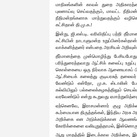
மாநிலங்களின் காவல் துறை அதிகாரத்தை
புலனாய்வு செய்வதற்கும், மாவட்ட நீத
நீதிமன்றங்களாக மாற்றுவதற்கும் வழிச
கட்சிதான் தி.மு.க.!
இன்று, ஜி.எஸ்.டி. வரிவிதிப்பு பற்றி தீ
கட்சியின் நாடாளுமன்ற உறுப்பினர்கள்தா
வாக்களித்தனர் என்பதை அரசியல் அறிவுள்ள
தீர்மானத்தை முன்மொழிந்து பேசியபோத
பரிந்துரைத்தவாறு ஆட்சிக் கலைப்பு உறுப
கொள்கையை ஒரு நிர்வாக ஆணையாகப் பிறப்
ஆட்சியைக் கலைத்து குடியரசுத் தலைவர் 
வேண்டும் என்றோ, மு.க. ஸ்டாலின் ப
கல்வியிலும் பல்கலைக்கழகத்திலும் செயல்
வரவேண்டும் என்று கூறுவது ஏமாற்றுவித்த
ஏற்கெனவே, இராசமன்னார் குழு அறிக்
கூர்மையான திருத்தங்கள், இந்திய அரசு அ
அறிக்கை என அடுக்கடுக்கான ஆவணங்கள்
கோரிக்கைளை வலியுறுத்தாமல், இன்னொரு ஆ
ஆறு மாதத்தில் இடைக்கால அறிக்கை, இர