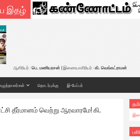
ய இதழ்
ஆசிரியர் :
பெ. மணியரசன்
| இணையாசிரியர் :
கி. வெங்கட்ராமன்
எழுத்தாளர்கள்
தொடர்புக்கு
இ-பேப்பர்
தமி
ாட்சி தீர்மானம் வெற்று ஆரவாரமே! கி.
இண
பகி