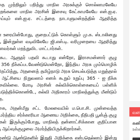
 முற்றிலும் பறித்து மாநில அரசுக்குச் சொல்லாமலேயே
ிமன்றங்களை மாநில அரசின் இசைவு கேட்காமலேயே என்.ஐ.ஏ.
ெய்யும் என்.ஐ.ஏ. சட்டத்தை நாடாளுமன்றத்தில் ஆதரித்த
ர்மான உரையின்போது, குறைபட்டுக் கொள்ளும் மு.க. ஸ்டாலினது
ன், இன்றுள்ள வடிவிலேயே ஜி.எஸ்.டி. வரிமுறையை ஆதரித்து
வர்கள் மறந்துவிட மாட்டார்கள்.
ுகூட ஆளுநர் பதவி கூடாது என்றோ, இராசமன்னார் குழு
்பு 356 நீக்கப்படவேண்டுமென்றோ, இந்திய அரசு மும்மொழிக்
பித்து, அதனைத் தமிழ்நாடு அரசு செயல்படுத்த மறுத்தால்
ஆட்சியை நிறுவலாம் எனக் கூறும் உறுப்பு 365 - ஐ நீக்க
ேசவில்லை. மோடி அரசின் கல்விக்கொள்கையைப் பள்ளிக்
படுத்திக்கொண்டே, கல்வி அதிகாரம் மாநிலத்துக்கு மீண்டும்
ை.
கை, அதன்மீது சட்ட மேலவையில் ம.பொ.சி. முன்வைத்த
வல
மர்த்திய சர்க்காரியா ஆணைய அறிக்கை, நீதிபதி பூன்ஞ் குழு
 இருக்கும்போது, மாநிலத் தன்னாட்சிக்கான குறிப்பான
கண
ய்வுக்குழுவை அமர்த்தியிருக்கிறார்கள்.
உள்
ண்டு ஆண்டுகளில் இறுதி அறிக்கை என்பதெல்லாம் இன்று