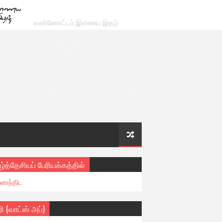
கண்ணோட்டம் இணைய இதழ்
ழ்த்தேசியப் பேரியக்கத்தில்
ைந்திட
ரி (வாட்ஸ் அப்)