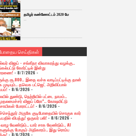
தமிழர் கண்ணோட்டம் 2020 மே
...
்போதைய செய்திகள்
ல்வர் விஜய் - சங்கீதா விவாகரத்து வழக்கு..
கல்பட்டு கோர்ட்டில் இன்று
சாரணை!
- 8/7/2026
-
க்கு ரூ.800.. இதை வச்சு வாடிப்பட்டிக்கு தான்
 முடியும்.. தவெக பட்ஜெட் அறிவிப்பால்
்பம்!
- 8/6/2026
-
யில் துண்டு, நெற்றியில் பட்டை நாமம்..
முதலமைச்சர் விஜய் ப்ரோ”.. கோஷமிட்டு
சாயிகள் போராட்டம்!
- 8/6/2026
-
ுச்செந்தூர் அருகே குடிபோதையில் சொகுசு கார்
ியதில் விபத்து! ஒருவர் பலி!
- 8/6/2026
-
் வாழ வேண்டும்.. யார் சாக வேண்டும்.. AI
ளுக்கு போகும் அதிகாரம்.. இது ரொம்ப
்து!
- 8/6/2026
-