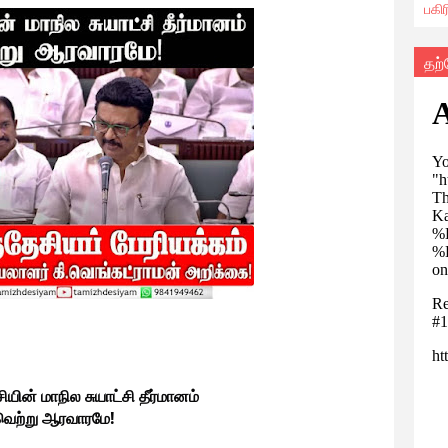
பகி
தற
ியின் மாநில சுயாட்சி தீர்மானம்
வெற்று ஆரவாரமே!