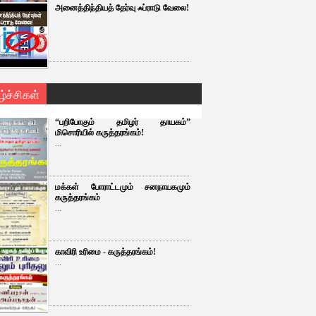
அனைத்திந்தியத் தேர்வு ஃப்ராடு வேலை!
ழ்ச்சிகள்
“பறிபோகும் தமிழர் தாயகம்”
மிசொரியில் கருத்தரங்கம்!
...
மக்கள் போராட்டமும் சனநாயகமும்
கருத்தரங்கம்
...
காவிரி உரிமை - கருத்தரங்கம்!
...