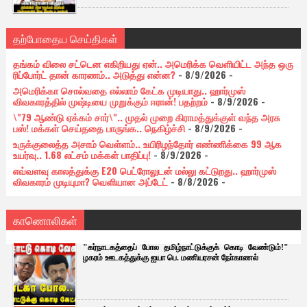
தற்போதைய செய்திகள்
தங்கம் விலை சட்டென எகிறியது ஏன்.. அமெரிக்க வெளியிட்ட அந்த ஒரு
ரிப்போர்ட் தான் காரணம்.. அடுத்து என்ன?
- 8/9/2026
-
அமெரிக்கா சொல்வதை எல்லாம் கேட்க முடியாது.. ஹார்முஸ்
விவகாரத்தில் முஷ்டியை முறுக்கும் ஈரான்! பதற்றம்
- 8/9/2026
-
\"79 ஆண்டு ஏக்கம் சார்\".. முதல் முறை கிராமத்துக்குள் வந்த அரசு
பஸ்! மக்கள் செய்ததை பாருங்க.. நெகிழ்ச்சி
- 8/9/2026
-
உருக்குலைத்த அசாம் வெள்ளம்.. உயிரிழந்தோர் எண்ணிக்கை 99 ஆக
உயர்வு.. 1.68 லட்சம் மக்கள் பாதிப்பு!
- 8/9/2026
-
எவ்வளவு காலத்துக்கு E20 பெட்ரோலுடன் மல்லு கட்டுறது.. ஹார்முஸ்
விவகாரம் முடியுமா? வெளியான அப்டேட்
- 8/8/2026
-
காணொலிகள்
"கர்நாடகத்தைப் போல தமிழ்நாட்டுக்குக் கொடி வேண்டும்!"
ழகரம் ஊடகத்துக்கு ஐயா பெ. மணியரசன் நோ்காணல்