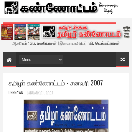
கண்ணோட்டம் - இணைய இதழ்
ஆசிரியர் :
பெ. மணியரசன்
| இணையாசிரியர் :
கி. வெங்கட்ராமன்
தமிழர் கண்ணோட்டம் - சனவரி 2007
UNKNOWN
JANUARY 01, 2007