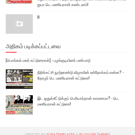
ஐயா பெ. மணியரசன் கண்டனம்!
H
அதிகம் படிக்கப்பட்டவை
[பொங்கல் மலர் கட்டுரைகள்] - பழங்குடியினர் பண்பாடு
நீதிக்கட்சி நூற்றாண்டு விழாவின் உள்நோக்கம் என்ன? -
தோழர் பெ. மணியரசன் கட்டுரை!
இட ஒதுக்கீட்டுக்குப் பெரியார்தான் காரணமா? - பெ.
மணியரசன் கட்டுரை!
CREATED BY
SORATEMPLATES
&
BLOGGER THEMES