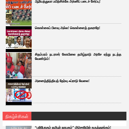
ஆரியத்துவா பயிற்சிக்கே அக்னிப் படைச் சேர்ப்பு!
கொள்கைப் பிளவு அல்ல! கொள்ளைத் தகராறே!
சிதம்பரம் நடராசர் கோயிலை தமிழ்நாடு அரசே ஏற்று நடத்த
வேண்டும்!
அனைத்திந்தியத் தேர்வு ஃப்ராடு வேலை!
நிகழ்ச்சிகள்
“பறிபோகும் தமிழர் தாயகம்” மிசொரியில் கருத்தரங்கம்!