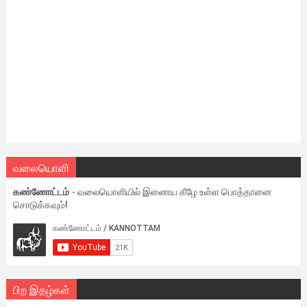
வலையொளி
கண்ணோட்டம்
- வலையொளியில் இணைய கீழே உள்ள பொத்தானை
சொடுக்கவும்!
பிற இதழ்கள்