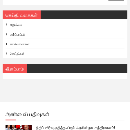
செய்தி வகைகள்
அறிக்கை
ஆர்ப்பாட்டம்
காணொளிகள்
செய்திகள்
விளம்பரம்
அண்மைப் பதிவுகள்
நிதிப்பகிர்வு குறித்த விஜய் அரசின் நாடகத்தீர்மானம்!