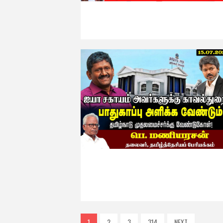
1
2
3
314
NEXT