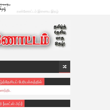
கண்ணோட்டம் இணைய இதழ்
ழ்த்தேசியப் பேரியக்கத்தில்
ைந்திட
ரி (வாட்ஸ் அப்)