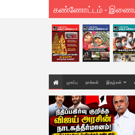
கண்ணோட்டம் - இணை
முகப்பு
நாங்கள்
இதழ்கள்