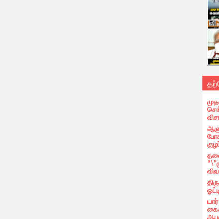
தற
முத
செங்
வி
ஆளு
போக
குழப
தலை
“\"
விவ
திர
ஓட்ட
யார
கைக
ஆபத