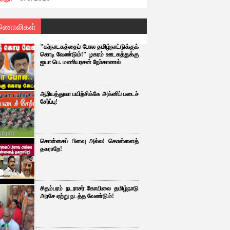
ணொலிகள்
"கர்நாடகத்தைப் போல தமிழ்நாட்டுக்குக்
கொடி வேண்டும்!" ழகரம் ஊடகத்துக்கு
ஐயா பெ. மணியரசன் நோ்காணல்
ஆரியத்துவா பயிற்சிக்கே அக்னிப் படைச்
சேர்ப்பு!
கொள்கைப் பிளவு அல்ல! கொள்ளைத்
தகராறே!
சிதம்பரம் நடராசர் கோயிலை தமிழ்நாடு
அரசே ஏற்று நடத்த வேண்டும்!