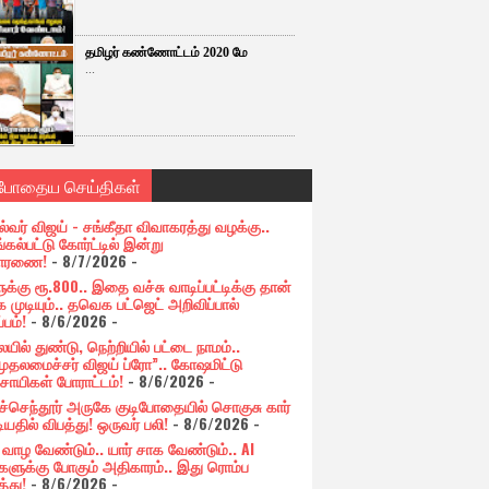
தமிழர் கண்ணோட்டம் 2020 மே
...
்போதைய செய்திகள்
ல்வர் விஜய் - சங்கீதா விவாகரத்து வழக்கு..
கல்பட்டு கோர்ட்டில் இன்று
சாரணை!
- 8/7/2026
-
க்கு ரூ.800.. இதை வச்சு வாடிப்பட்டிக்கு தான்
 முடியும்.. தவெக பட்ஜெட் அறிவிப்பால்
்பம்!
- 8/6/2026
-
யில் துண்டு, நெற்றியில் பட்டை நாமம்..
முதலமைச்சர் விஜய் ப்ரோ”.. கோஷமிட்டு
சாயிகள் போராட்டம்!
- 8/6/2026
-
ுச்செந்தூர் அருகே குடிபோதையில் சொகுசு கார்
ியதில் விபத்து! ஒருவர் பலி!
- 8/6/2026
-
் வாழ வேண்டும்.. யார் சாக வேண்டும்.. AI
ளுக்கு போகும் அதிகாரம்.. இது ரொம்ப
்து!
- 8/6/2026
-