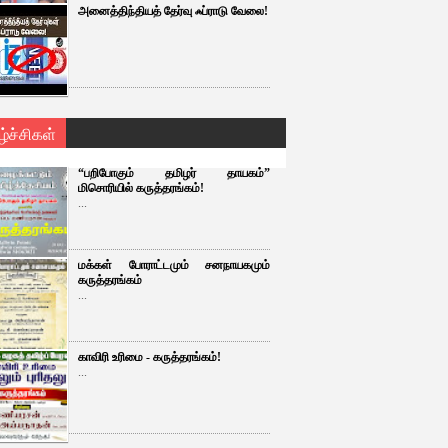
அனைத்திந்தியத் தேர்வு ஃப்ராடு வேலை!
ழ்ச்சிகள்
“பறிபோகும் தமிழர் தாயகம்”
மிசொரியில் கருத்தரங்கம்!
...
மக்கள் போராட்டமும் சனநாயகமும்
கருத்தரங்கம்
...
காவிரி உரிமை - கருத்தரங்கம்!
...