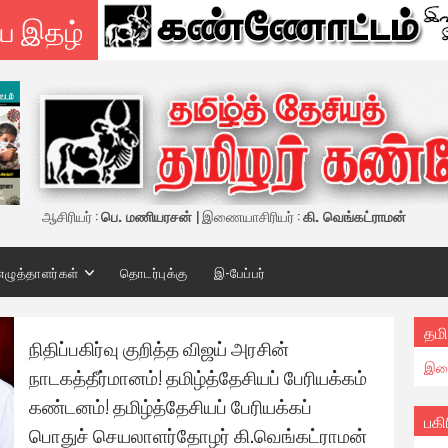
ய இதழ்
ஆசிரியர் :
பெ. மணியரசன்
| இணையாசிரியர் :
கி. வெங்கட்ராமன்
எழுத்தாளர்கள்
தொடர்புக்கு
இ-பேப்பர்
தமி
நிதிப்பகிர்வு குறித்த விஜய் அரசின்
இண
நாடகத்தீர்மானம்! தமிழ்த்தேசியப் பேரியக்கம்
கண்டனம்! தமிழ்த்தேசியப் பேரியக்கப்
பகி
பொதுச் செயலாளர்தோழர் கி.வெங்கட்ராமன்