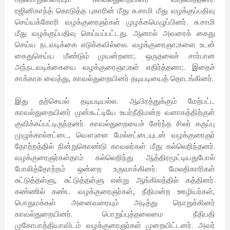
ரஜினிகாந்த் கொடுத்த புகாரின் மீது சு.சாமி மீது வழக்குப்பதிவு
செய்யக்கோரி வழக்குரைஞர்கள் முழக்கமெழுப்பினர். சு.சாமி
மீது வழக்குப்பதிவு செய்யப்பட்டது. ஆனால் அவரைக் கைது
செய்ய நடவடிக்கை எடுக்கவில்லை. வழக்குரைஞா;களை உடன்
கைதுசெய்ய மீண்டும் முயன்றனா;. ஒருதலைச் சார்பான
அந்நடவடிக்கையை வழக்குரைஞா;கள் எதிர்த்தனா;. இதைச்
சாக்காக வைத்து, காவல்துறையினர் தடியடியைத் தொடங்கினர்.
இது தற்செயல் தடியடியல்ல. ஆயிரத்துக்கும் மேற்பட்ட
காவல்துறையினர் முன்கூட்டியே உயர்நீதிமன்ற வளாகத்திற்குள்
குவிக்கப்பட்டிருந்தனர். காவல்துறையைச் சேர்ந்த சிலர் கருப்பு
முழுக்கால்சட்டை, வௌ;ளை மேல்சட்டையுடன் வழக்குரைஞர்
தோற்றத்தில் நின்றுகொண்டு காவலர்கள் மீது கல்லெறிந்தனர்.
வழக்குரைஞர்கள்தாம் கல்லெறிந்து ஆத்திரமூட்டியதுபோல்
போலித்தோற்றம் ஒன்றை உருவாக்கினர். மேலதிகாரிகள்
சுட்டுத்தள்ளு, சுட்டுத்தள்ளு என்று ஆங்கிலத்தில் கத்தினர்.
கண்ணில் கண்ட வழக்குரைஞர்கள், நீதிமன்ற ஊழியர்கள்,
பொதுமக்கள் அனைவரையும் அடித்து நொறுக்கினர்
காவல்துறையினர். பொறுப்புத்தலைமை நீதிபதி
முகோபாத்தியாவிடம் வழக்குரைஞர்கள் முறையிட்டனர். அவர்