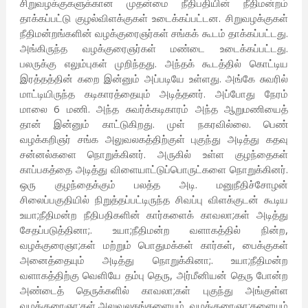
சிறுவழக்குகளுக்கான முதன்மை நீதிபதியின் நீதிமன்றம்
தாக்கப்பட்டு குழல்விளக்குகள் உடைக்கப்பட்டன. சிறுவழக்குகள்
நீதிமன்றங்களின் வழக்குரைஞர்கள் சங்கக் கூடம் தாக்கப்பட்டது.
அங்கிருந்த வழக்குரைஞர்கள் மண்டை உடைக்கப்பட்டது.
பலருக்கு எலும்புகள் முறிந்தது. அந்தக் கூடத்தில் கொட்டிய
இரத்தத்தின் கறை இன்னும் அப்படியே உள்ளது. அங்கே சுவரில்
மாட்டியிருந்த கடிகாரத்தையும் அடித்தனர். அப்போது நேரம்
மாலை 6 மணி. அந்த சுவர்க்கடிகாரம் அந்த ஆறுமணியைத்
தான் இன்னும் காட்டுகிறது. முள் நகரவில்லை. பெண்
வழக்கறிஞர் சங்க அலுவலகத்திற்குள் புகுந்து அடித்து கதவு
சன்னல்களை நொறுக்கினர். அருகில் உள்ள குழந்தைகள்
காப்பகத்தை அடித்து விளையாட்டுப்பொருட்களை நொறுக்கினர்.
ஒரு குழந்தைக்கும் பலத்த அடி. மனுநீதிச்சோழன்
சிலைப்பகுதியில் நிறுத்தப்பட்டிருந்த சிவப்பு விளக்குடன் கூடிய
உயா;நீதிமன்ற நீதிபதிகளின் கார்களைக் காவலா;கள் அடித்து
சேதப்படுத்தினா;. உயா;நீதிமன்ற வளாகத்தில் நின்ற,
வழக்குரைஞா;கள் மற்றும் பொதுமக்கள் கார்கள், பைக்குகள்
அனைத்தையும் அடித்து நொறுக்கினா;. உயா;நீதிமன்ற
வளாகத்திற்கு வெளியே தம்பு தெரு, அர்மீனியன் தெரு போன்ற
அண்டைத் தெருக்களில் காவலா;கள் புகுந்து அங்குள்ள
வழக்குரைஞா;கள் அலுவலகங்களையும், வழக்குரைஞா;களையும்