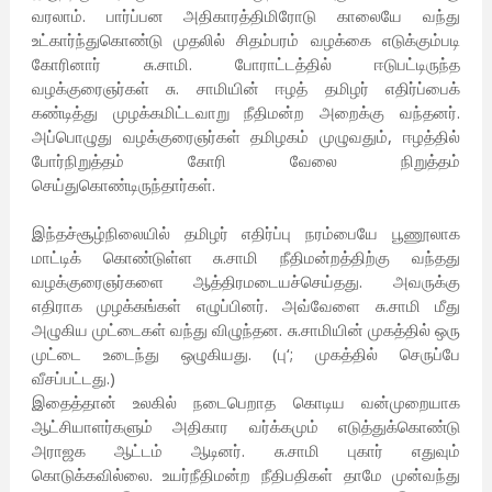
வரலாம். பார்ப்பன அதிகாரத்திமிரோடு காலையே வந்து
உட்கார்ந்துகொண்டு முதலில் சிதம்பரம் வழக்கை எடுக்கும்படி
கோரினார் சு.சாமி. போராட்டத்தில் ஈடுபட்டிருந்த
வழக்குரைஞர்கள் சு. சாமியின் ஈழத் தமிழர் எதிர்ப்பைக்
கண்டித்து முழக்கமிட்டவாறு நீதிமன்ற அறைக்கு வந்தனர்.
அப்பொழுது வழக்குரைஞர்கள் தமிழகம் முழுவதும், ஈழத்தில்
போர்நிறுத்தம் கோரி வேலை நிறுத்தம்
செய்துகொண்டிருந்தார்கள்.
இந்தச்சூழ்நிலையில் தமிழர் எதிர்ப்பு நரம்பையே பூணூலாக
மாட்டிக் கொண்டுள்ள சு.சாமி நீதிமன்றத்திற்கு வந்தது
வழக்குரைஞர்களை ஆத்திரமடையச்செய்தது. அவருக்கு
எதிராக முழக்கங்கள் எழுப்பினர். அவ்வேளை சு.சாமி மீது
அழுகிய முட்டைகள் வந்து விழுந்தன. சு.சாமியின் முகத்தில் ஒரு
முட்டை உடைந்து ஒழுகியது. (பு‘; முகத்தில் செருப்பே
வீசப்பட்டது.)
இதைத்தான் உலகில் நடைபெறாத கொடிய வன்முறையாக
ஆட்சியாளர்களும் அதிகார வர்க்கமும் எடுத்துக்கொண்டு
அராஜக ஆட்டம் ஆடினர். சு.சாமி புகார் எதுவும்
கொடுக்கவில்லை. உயர்நீதிமன்ற நீதிபதிகள் தாமே முன்வந்து