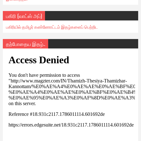
பகிரி (வாட்ஸ் அப்)
பகிரியில் தமிழர் கண்ணோட்டம் இதழ்களைப் பெற்றிட
தற்போதைய இதழ்..