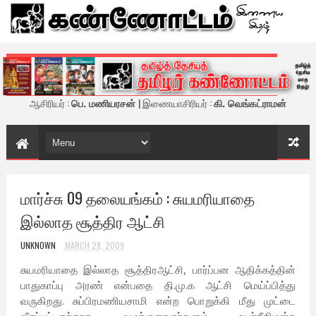
கண்ணோட்டம் - இணைய இதழ்
ஆசிரியர் :
பெ. மணியரசன்
| இணையாசிரியர் :
கி. வெங்கட்ராமன்
மார்ச்சு 09 தலையங்கம் : சுயமரியாதை
இல்லாத சூத்திர ஆட்சி
UNKNOWN
MARCH 28, 2009
சுயமரியாதை இல்லாத சூத்திரஆட்சி, பார்ப்பன ஆதிக்கத்தின்
பாதுகாப்பு அரண் என்பதை தி.மு.க ஆட்சி மெய்ப்பித்து
வருகிறது. சுப்பிரமணியசாமி என்ற பொறுக்கி மீது முட்டை