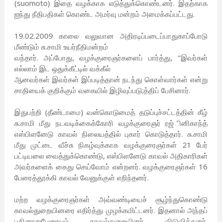
(suomoto) இதை வழக்காக எடுத்துக்கொண்டனர். இதற்காக
ஐந்து நீதிபதிகள் கொண்ட அமர்வு மன்றம் அமைக்கப்பட்டது.
19.02.2009 காலை வலுவான அதிரடிப்படைப்பாதுகாப்போடு
மீண்டும் சு.சாமி உயர்நீதிமன்றம்
வந்தார். அப்போது, வழக்குரைஞர்களைப் பார்த்து, ‘‘இவர்கள்
எல்லாம் இட ஒதுக்கீட்டில் வக்கீல்
ஆனவர்கள் இவர்கள் இப்படித்தான் நடந்து கொள்வார்கள் என்று
சாதியைக் குறிக்கும் வகையில் இழிவுப்படு;த்திப் பேசினார்.
இதுபற்றி (தீண்டாமை) வன்கொடுமைத் தடுப்புச்சட்டத்தின் கீழ்
சு.சாமி மீது நடவடிக்கைக்கோரி வழக்குரைஞர் ரஜ்ினிகாந்த்
எஸ்பிளனேடு காவல் நிலையத்தில் புகார் கொடுத்தார். சு.சாமி
மீது முட்டை வீச்சு நிகழ்வுக்காக வழக்குரைஞர்கள் 21 பேர்
பட்டியலை வைத்துக்கொண்டு, எஸ்பிளனேடு காவல் அதிகாரிகள்
அவர்களைக் கைது செய்வோம் என்றனர். வழக்குரைஞர்கள் 16
பேரைத்தூக்கி காவல் வேனுக்குள் எறிந்தனர்.
மற்ற வழக்குரைஞர்கள் அவ்வண்டியைச் சூழ்ந்துகொண்டு
காவல்துறையினரை எதிர்த்து முழக்கமிட்டனர். இதனால் அந்தப்
பதினாறுபேரையும் காவல்துறையினர் விடுவித்தனர்.