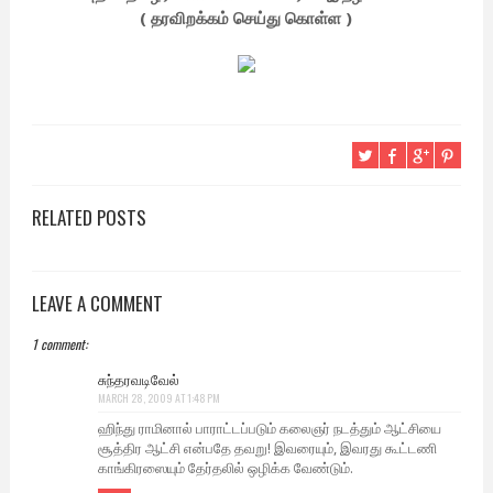
( தரவிறக்கம் செய்து கொள்ள )
RELATED POSTS
LEAVE A COMMENT
1 comment:
சுந்தரவடிவேல்
MARCH 28, 2009 AT 1:48 PM
ஹிந்து ராமினால் பாராட்டப்படும் கலைஞர் நடத்தும் ஆட்சியை
சூத்திர ஆட்சி என்பதே தவறு! இவரையும், இவரது கூட்டணி
காங்கிரஸையும் தேர்தலில் ஒழிக்க வேண்டும்.