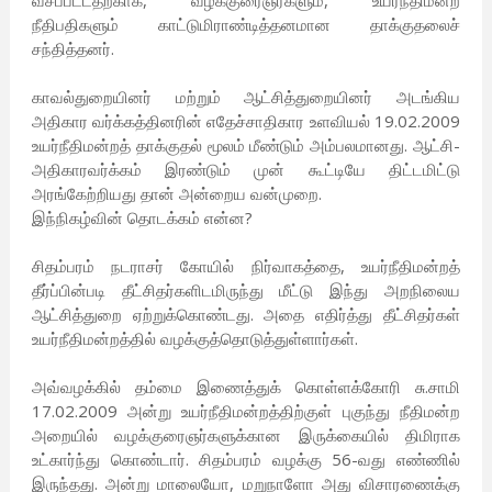
வீசப்பட்டதற்காக, வழக்குரைஞர்களும், உயர்நீதிமன்ற
நீதிபதிகளும் காட்டுமிராண்டித்தனமான தாக்குதலைச்
சந்தித்தனர்.
காவல்துறையினர் மற்றும் ஆட்சித்துறையினர் அடங்கிய
அதிகார வர்க்கத்தினரின் எதேச்சாதிகார உளவியல் 19.02.2009
உயர்நீதிமன்றத் தாக்குதல் மூலம் மீண்டும் அம்பலமானது. ஆட்சி-
அதிகாரவர்க்கம் இரண்டும் முன் கூட்டியே திட்டமிட்டு
அரங்கேற்றியது தான் அன்றைய வன்முறை.
இந்நிகழ்வின் தொடக்கம் என்ன?
சிதம்பரம் நடராசர் கோயில் நிர்வாகத்தை, உயர்நீதிமன்றத்
தீர்ப்பின்படி தீட்சிதர்களிடமிருந்து மீட்டு இந்து அறநிலைய
ஆட்சித்துறை ஏற்றுக்கொண்டது. அதை எதிர்த்து தீட்சிதர்கள்
உயர்நீதிமன்றத்தில் வழக்குத்தொடுத்துள்ளார்கள்.
அவ்வழக்கில் தம்மை இணைத்துக் கொள்ளக்கோரி சு.சாமி
17.02.2009 அன்று உயர்நீதிமன்றத்திற்குள் புகுந்து நீதிமன்ற
அறையில் வழக்குரைஞர்களுக்கான இருக்கையில் திமிராக
உட்கார்ந்து கொண்டார். சிதம்பரம் வழக்கு 56-வது எண்ணில்
இருந்தது. அன்று மாலையோ, மறுநாளோ அது விசாரணைக்கு