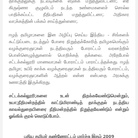
தாக்குதலுக்கு நடவடிக்கை எடுக்க மறுத்துவிட்டனா;. ஸ்ரீ
கிருஷ்ணா குழுவிடம் நடந்த உண்மைகளைச் சொல்ல
பாதிக்கப்பட்ட நீதிபதிகள் மறுத்துவிட்டனா;. அதிகார
வா;க்கத்தின் பக்கம் சாய்ந்துள்ளனா;.
ஈழத் தமிழா;களை இன அழிப்பு செய்ய இந்திய - சிங்களக்
கூட்டுப்படை நடத்தும் போரை நிறுத்தக்கோரித் தமிழகமெங்கும்
வழக்குரைஞா;கள் நடத்திவரும் போராட்டம் வரலாற்றில்
பொன்னெழுத்துகளால் பொறிக்கத் தக்கவை. அதேபோல்
சட்டக்கல்லூரி மாணவா;கள் போராட்டம் பாராட்டத்தக்கது. ஈழத்
தமிழா; உயிர் காக்க வழக்குரைஞா;கள் நடத்திவரும் போராட்டம்,
வழக்குரைஞா;களின் ஆற்றல் என்ன என்பதை அரசுக்கு
உணா;த்தி இருக்கிறது.
சட்டக்கல்லூரி;களை உடன் திறக்கவேண்டுமென்றும்,
உயா;நீதிமன்றத்தில் காட்டுமிராண்டித் தாக்குதல் நடத்திய
காவல்துறையினரை நீதிமன்றத்தில் நிறுத்தவேண்டும் என்றும்
ஓங்கிக் குரல் கொடுப்போம்.
புதிய தமிழர் கண்ணோட்டம் மார்ச்சு இதழ் 2009