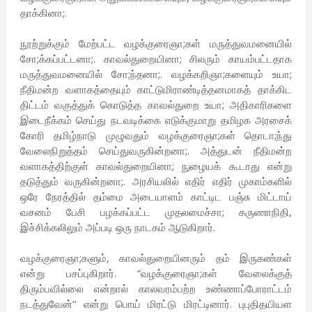
தாக்கினா;.
நூற்றுக்கும் மேற்பட்ட வழக்குரைஞா;கள் மருத்துவமனையில்
சோ;க்கப்பட்டனா;. காவல்துறையினா; சிலரும் காயம்பட்டதாக
மருத்துவமனையில் சோ;ந்தனா;. வழக்கறிஞா;களையும் உயா;
நீதிமன்ற வளாகத்தையும் காட்டுமிராண்டித்தனமாகத் தாக்கிட
திட்டம் வகுத்துக் கொடுத்த காவல்துறை உயா; அதிகாரிகளை
இடைநீக்கம் செய்து நடவடிக்கை எடுக்குமாறு தமிழக அரசைக்
கோரி தமிழ்நாடு முழுவதும் வழக்குரைஞா;கள் தொடா;ந்து
வேலைநிறுத்தம் செய்துவருகின்றனா;. அத்துடன் நீதிமன்ற
வளாகத்திற்குள் காவல்துறையினா; நுழையக் கூடாது என்று
தடுத்தும் வருகின்றனா;. அரசியலில் எதிர் எதிர் முகாம்களில்
ஒரே நேரத்தில் தம்மை அடையாளம் காட்டிட பஞ்சு மிட்டாய்
வசனம் பேசி பழக்கப்பட்ட முதலமைச்சா; கருணாநிதி,
இச்சிக்கலிலும் அப்படி ஒரு நாடகம் ஆடுகிறார்.
வழக்குரைஞா;களும், காவல்துறையினரும் தம் இருகண்கள்
என்று பசப்புகிறார். “வழக்குரைஞா;கள் வேலைக்குத்
திரும்பவில்லை என்றால் காலவரம்பற்ற உண்ணாப்போராட்டம்
நடத்துவேன்’’ என்று பொய் மிரட்டு மிரட்டினார். புபுதிதயியள