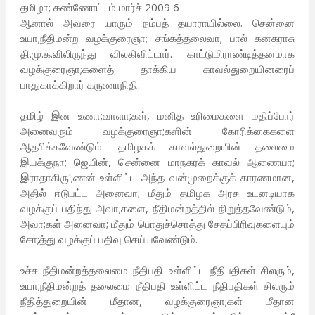
தமிழா; கண்ணோட்டம் மார்ச் 2009 6
ஆனால் அவரை யாரும் நம்பத் தயாராயில்லை. சென்னை
உயா;நீதிமன்ற வழக்குரைஞா; சங்கத்தலைவா; பால் கனகராசு
தி.மு.க.விலிருந்து விலகிவிட்டார். காட்டுமிராண்டித்தனமாக
வழக்குரைஞா;களைத் தாக்கிய காவல்துறையினரைப்
பாதுகாக்கிறார் கருணாநிதி.
தமிழ் இன உணா;வாளா;கள், மனித உரிமைகளை மதிப்போர்
அனைவரும் வழக்குரைஞா;களின் கோரிக்கைகளை
ஆதாிக்கவேண்டும். தமிழகக் காவல்துறையின் தலைமை
இயக்குநா; ஜெயின், சென்னை மாநகரக் காவல் ஆணையா;
இராதாகிரு‘;ணன் உள்ளிட்ட அந்த வன்முறைக்குக் காரணமான,
அதில் ஈடுபட்ட அனைவா; மீதும் தமிழக அரசு உடனடியாக
வழக்குப் பதிந்து அவா;களை, நீதிமன்றத்தில் நிறுத்தவேண்டும்,
அவா;கள் அனைவா; மீதும் பொதுச்சொத்து சேதப்பிரிவுகளையும்
சோ;த்து வழக்குப் பதிவு செய்யவேண்டும்.
உச்ச நீதிமன்றத்தலைமை நீதிபதி உள்ளிட்ட நீதிபதிகள் சிலரும்,
உயா;நீதிமன்றத் தலைமை நீதிபதி உள்ளிட்ட நீதிபதிகள் சிலரும்
நீதித்துறையின் மீதான, வழக்குரைஞா;கள் மீதான