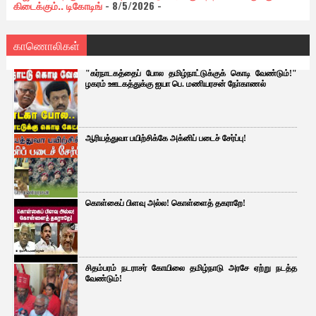
கிடைக்கும்.. டிகோடிங்
- 8/5/2026
-
காணொலிகள்
"கர்நாடகத்தைப் போல தமிழ்நாட்டுக்குக் கொடி வேண்டும்!"
ழகரம் ஊடகத்துக்கு ஐயா பெ. மணியரசன் நோ்காணல்
ஆரியத்துவா பயிற்சிக்கே அக்னிப் படைச் சேர்ப்பு!
கொள்கைப் பிளவு அல்ல! கொள்ளைத் தகராறே!
சிதம்பரம் நடராசர் கோயிலை தமிழ்நாடு அரசே ஏற்று நடத்த
வேண்டும்!