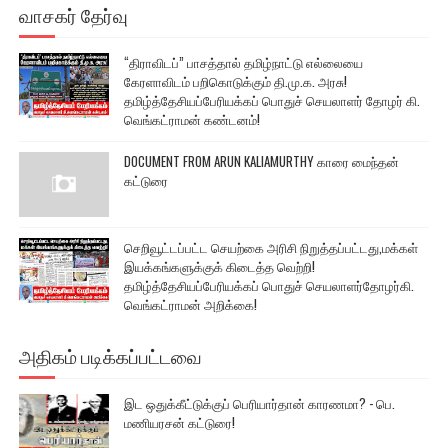
வாசகர் தேர்வு
“திராவிடப்” பாசத்தால் தமிழ்நாட்டு எல்லையை
கேரளாவிடம் பறிகொடுக்கும் தி.மு.க. அரசு!
தமிழ்த்தேசியப்பேரியக்கப் பொதுச் செயலாளர் தோழர் கி.
வெங்கட்ராமன் கண்டனம்!
DOCUMENT FROM ARUN KALIAMURTHY காரை மைந்தன்
கட்டுரை
செறிவூட்டப்பட்ட செயற்கை அரிசி நிறுத்தப்பட்டது,மக்கள்
இயக்கங்களுக்குக் கிடைத்த வெற்றி!
தமிழ்த்தேசியப்பேரியக்கப் பொதுச் செயலாளர்தோழர்கி.
வெங்கட்ராமன் அறிக்கை!
அதிகம் படிக்கப்பட்டவை
இட ஒதுக்கீட்டுக்குப் பெரியார்தான் காரணமா? - பெ.
மணியரசன் கட்டுரை!