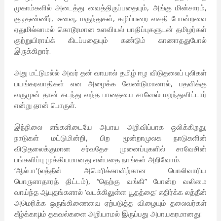
முகாம்களில் அடைத்து வைத்திருப்பதையும், அங்கு மின்சாரம்,
குடிதண்ணீர், உணவு, மருந்துகள், கழிப்பறை வசதி போன்றவை
ஏதுமில்லாமல் கொடூரமான உளவியல் பாதிப்புகளுடன் தமிழர்கள்
குற்றுயிராய்க் கிடப்பதையும் கண்டும் காணாததுபோல்
இருக்கிறார்.
அது மட்டுமல்ல் அவர் தன் வாயால் தமிழ் ஈழ விடுதலைப் புலிகள்
பயங்கரவாதிகள் என அழைக்க வேண்டுமானால், பதவிக்கு
வருமுன் தான் கடந்து வந்த பாதையை சாவேஸ் மறந்துவிட்டார்
என்று தான் பொருள்.
இந்நிலை எங்களிடையே அபாய அறிவிப்பாக ஒலிக்கிறது;
நாடுகள் மட்டுமின்றி, பிற மூன்றாமுலக நாடுகளின்
விடுதலைக்குமான சர்வதேச முனைப்புகளில் சாவேசின்
பங்களிப்பு முக்கியமானது என்பதை நாங்கள் அறிவோம்.
‘ஆல்பா’(லத்தீன் அமெரிக்காவிற்கான பொலிவாரிய
பொருளாதாரத் திட்டம்), “தெற்கு வங்கி” போன்ற வலிமை
வாய்ந்த ஆயுதங்களால் ‘வடக்கிலுள்ள பூதத்தை’ எதிர்க்க லத்தீன்
அமெரிக்க ஒருங்கிணைவை ஏற்படுத்த விழையும் தலைவர்கள்
கீழ்க்காμம் தகவல்களை அறியாமல் இருப்பது அபாயகரமானது: