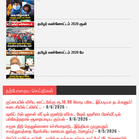
...
தமிழர் கண்ணோட்டம் 2020 சூன்
...
தமிழர் கண்ணோட்டம் 2020 மே
...
தற்போதைய செய்திகள்
குப்பையில் வீசிய லாட்டரிக்கு ரூ.10.90 கோடி பரிசு.. இப்படியா நடக்கனும்!
கடைசியில் ட்விஸ்ட்..
- 8/6/2026
-
ஷகிப் அல் ஹசன் வீட்டில் குண்டு வீச்சு.. ஷேக் ஹசீனா பிரஸ்மீட்டில்
பங்கேற்றதால் சூறையாடிய கும்பல்
- 8/6/2026
-
சமூக நீதி தெலுங்கானா உச்சிமாநாடு.. இந்தியா முழுவதும்
சமத்துவத்தை நோக்கிய உரையாடலுக்கு அழைப்பு!
- 8/5/2026
-
நிரம்பி வழிந்த கபினி.. வழிக்கு வந்தது கர்நாடகா! மேட்டூர் அணையில்