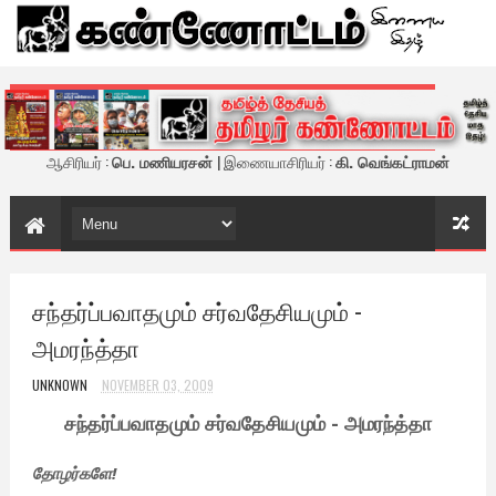
கண்ணோட்டம் - இணைய இதழ்
ஆசிரியர் :
பெ. மணியரசன்
| இணையாசிரியர் :
கி. வெங்கட்ராமன்
சந்தர்ப்பவாதமும் சர்வதேசியமும் -
அமரந்த்தா
UNKNOWN
NOVEMBER 03, 2009
சந்தர்ப்பவாதமும் சர்வதேசியமும் - அமரந்த்தா
தோழர்களே!