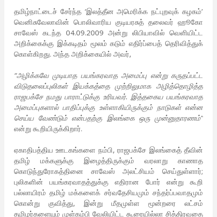
தமிழ்நாட்டைச் சேர்ந்த ‘இலத்தீன அமெரிக்க நட்புறவுக் கழகம்’
வெனிசுவேலாவின் பொலிவாரிய குடியரசுத் தலைவர் ஹூகோ
சாவேஸ் கடந்த 04.09.2009 அன்று லிபியாவில் வெளியிட்ட
அறிக்கைக்கு இக்கடிதம் மூலம் கடும் எதிர்ப்பைத் தெரிவித்துக்
கொள்கிறது. அந்த அறிக்கையில் அவர்,
“அழிக்கவே முடியாத பயங்கரவாத அமைப்பு என்று கருதப்பட்ட
விடுதலைப்புலிகள் இயக்கத்தை முற்றிலுமாக அழித்தொழித்த
ராஜபக்சே நமது பாராட்டுக்கு உரியவர். இத்தகைய பயங்கரவாத
அமைப்புகளால் பாதிப்புக்கு உள்ளாகியிருக்கும் நாடுகள் என்ன
செய்ய வேண்டும் என்பதற்கு இலங்கை ஒரு முன்னுதாரணம்”
என்று கூறியிருக்கிறார்.
ஏகாதிபத்திய ஊடகங்களை நம்பி, ராஜபக்சே இலங்கைத் தீவின்
தமிழ் மக்களுக்கு இழைத்திருக்கும் வரலாறு காணாத
கொடுந்துரோகத்தினை சாவேஸ் அலட்சியம் செய்துள்ளார்;
புலிகளின் பயங்கரவாதத்துக்கு எதிரான போர் என்று கூறி
பல்லாயிரம் தமிழ் மக்களைக் சர்வதேசியமும் சந்தர்ப்பவாதமும்
கொன்று குவித்து, இன்று மீதமுள்ள மூன்றரை லட்சம்
தமிழர்களையும் முள்கம்பி வேலியிட்ட கூரையில்லா சித்திரவதை