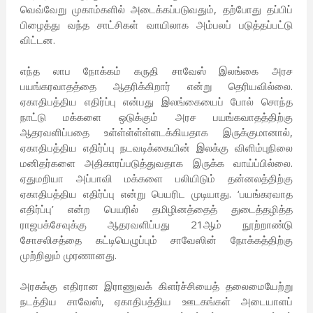
வெவ்வேறு முகாம்களில் அடைக்கப்படுவதும், தற்போது தப்பிப்
பிழைத்து வந்த சாட்சிகள் வாயிலாக அம்பலப் படுத்தப்பட்டு
விட்டன.
எந்த லாப நோக்கம் கருதி சாவேஸ் இலங்கை அரச
பயங்கரவாதத்தை ஆதரிக்கிறார் என்று தெரியவில்லை.
ஏகாதிபத்திய எதிர்ப்பு என்பது இலங்கையைப் போல் சொந்த
நாட்டு மக்களை ஒடுக்கும் அரச பயங்கவாதத்திற்கு
ஆதரவளிப்பதை உள்ள்ள்ள்ள்ளடக்கியதாக இருக்குமானால்,
ஏகாதிபத்திய எதிர்ப்பு நடவடிக்கையின் இலக்கு விளிம்புநிலை
மனிதர்களை அதிகாரப்படுத்துவதாக இருக்க வாய்ப்பில்லை.
ஏதுமறியா அப்பாவி மக்களை பலியிடும் தன்னலத்திற்கு
ஏகாதிபத்திய எதிர்ப்பு என்று பெயரிட முடியாது. ‘பயங்கரவாத
எதிர்ப்பு’ என்ற பெயரில் தமிழினத்தைத் துடைத்தழித்த
ராஜபக்சேவுக்கு ஆதரவளிப்பது 21ஆம் நூற்றாண்டு
சோசலிசத்தை கட்டியெழுப்பும் சாவேஸின் நோக்கத்திற்கு
முற்றிலும் முரணானது.
அரசுக்கு எதிரான இராணுவக் கிளர்ச்சியைத் தலைமையேற்று
நடத்திய சாவேஸ், ஏகாதிபத்திய ஊடகங்கள் அடையாளப்