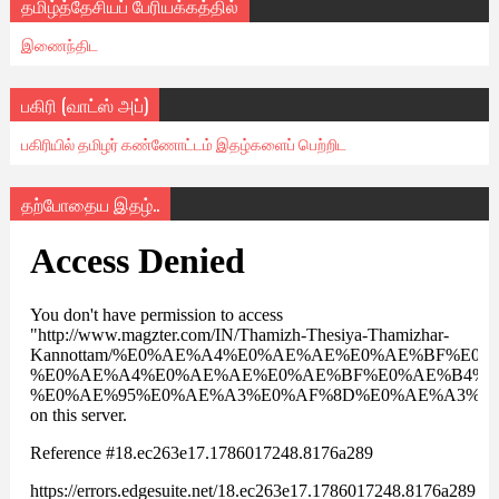
தமிழ்த்தேசியப் பேரியக்கத்தில்
இணைந்திட
பகிரி (வாட்ஸ் அப்)
பகிரியில் தமிழர் கண்ணோட்டம் இதழ்களைப் பெற்றிட
தற்போதைய இதழ்..