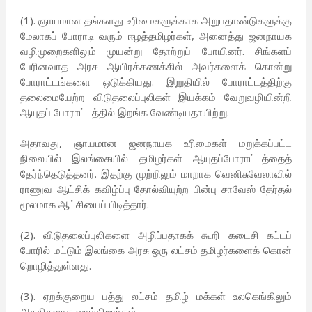
(1). ஞாயமான தங்களது உரிமைகளுக்காக அறுபதாண்டுகளுக்கு
மேலாகப் போராடி வரும் ஈழத்தமிழர்கள், அனைத்து ஜனநாயக
வழிமுறைகளிலும் முயன்று தோற்றுப் போயினர். சிங்களப்
பேரினவாத அரசு ஆயிரக்கணக்கில் அவர்களைக் கொன்று
போராட்டங்களை ஒடுக்கியது. இறுதியில் போராட்டத்திற்கு
தலைமையேற்ற விடுதலைப்புலிகள் இயக்கம் வேறுவழியின்றி
ஆயுதப் போராட்டத்தில் இறங்க வேண்டியதாயிற்று.
அதாவது, ஞாயமான ஜனநாயக உரிமைகள் மறுக்கப்பட்ட
நிலையில் இலங்கையில் தமிழர்கள் ஆயுதப்போராட்டத்தைத்
தேர்ந்தெடுத்தனர். இதற்கு முற்றிலும் மாறாக வெனிசுவேலாவில்
ராணுவ ஆட்சிக் கவிழ்ப்பு தோல்வியுற்ற பின்பு சாவேஸ் தேர்தல்
மூலமாக ஆட்சியைப் பிடித்தார்.
(2). விடுதலைப்புலிகளை அழிப்பதாகக் கூறி கடைசி கட்டப்
போரில் மட்டும் இலங்கை அரசு ஒரு லட்சம் தமிழர்களைக் கொன்
றொழித்துள்ளது.
(3). ஏறக்குறைய பத்து லட்சம் தமிழ் மக்கள் உலகெங்கிலும்
அகதிகளாக வாழ்கிறார்கள்.