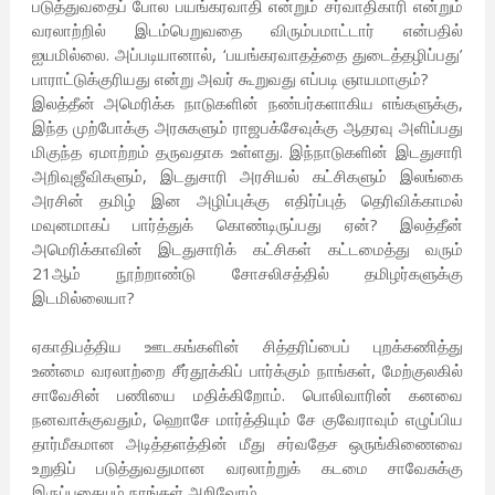
படுத்துவதைப் போல பயங்கரவாதி என்றும் சர்வாதிகாரி என்றும்
வரலாற்றில் இடம்பெறுவதை விரும்பமாட்டார் என்பதில்
ஐயமில்லை. அப்படியானால், ‘பயங்கரவாதத்தை துடைத்தழிப்பது’
பாராட்டுக்குரியது என்று அவர் கூறுவது எப்படி ஞாயமாகும்?
இலத்தீன் அமெரிக்க நாடுகளின் நண்பர்களாகிய எங்களுக்கு,
இந்த முற்போக்கு அரசுகளும் ராஜபக்சேவுக்கு ஆதரவு அளிப்பது
மிகுந்த ஏமாற்றம் தருவதாக உள்ளது. இந்நாடுகளின் இடதுசாரி
அறிவுஜீவிகளும், இடதுசாரி அரசியல் கட்சிகளும் இலங்கை
அரசின் தமிழ் இன அழிப்புக்கு எதிர்ப்புத் தெரிவிக்காமல்
மவுனமாகப் பார்த்துக் கொண்டிருப்பது ஏன்? இலத்தீன்
அமெரிக்காவின் இடதுசாரிக் கட்சிகள் கட்டமைத்து வரும்
21ஆம் நூற்றாண்டு சோசலிசத்தில் தமிழர்களுக்கு
இடமில்லையா?
ஏகாதிபத்திய ஊடகங்களின் சித்தரிப்பைப் புறக்கணித்து
உண்மை வரலாற்றை சீர்தூக்கிப் பார்க்கும் நாங்கள், மேற்குலகில்
சாவேசின் பணியை மதிக்கிறோம். பொலிவாரின் கனவை
நனவாக்குவதும், ஹொசே மார்த்தியும் சே குவேராவும் எழுப்பிய
தார்மீகமான அடித்தளத்தின் மீது சர்வதேச ஒருங்கிணைவை
உறுதிப் படுத்துவதுமான வரலாற்றுக் கடமை சாவேசுக்கு
இருப்பதையும் நாங்கள் அறிவோம்.