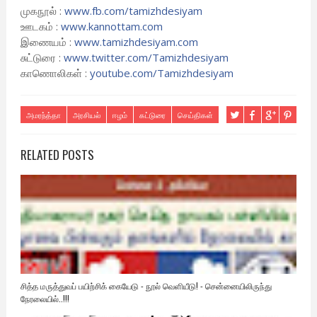
முகநூல் :
www.fb.com/tamizhdesiyam
ஊடகம் :
www.kannottam.com
இணையம் :
www.tamizhdesiyam.com
சுட்டுரை :
www.twitter.com/
Tamizhdesiyam
காணொலிகள் :
youtube.com/Tamizhdesiyam
அமரந்த்தா
அரசியல்
ஈழம்
கட்டுரை
செய்திகள்
RELATED POSTS
சித்த மருத்துவப் பயிற்சிக் கையேடு - நூல் வெளியீடு! - சென்னையிலிருந்து
நேரலையில்..!!!