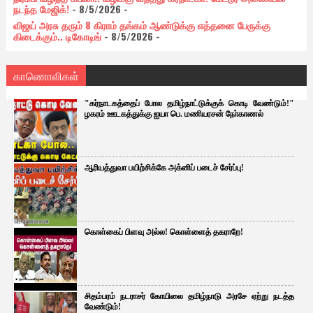
நடந்த மேஜிக்!
- 8/5/2026
-
விஜய் அரசு தரும் 8 கிராம் தங்கம் ஆண்டுக்கு எத்தனை பேருக்கு
கிடைக்கும்.. டிகோடிங்
- 8/5/2026
-
காணொலிகள்
"கர்நாடகத்தைப் போல தமிழ்நாட்டுக்குக் கொடி வேண்டும்!"
ழகரம் ஊடகத்துக்கு ஐயா பெ. மணியரசன் நோ்காணல்
ஆரியத்துவா பயிற்சிக்கே அக்னிப் படைச் சேர்ப்பு!
கொள்கைப் பிளவு அல்ல! கொள்ளைத் தகராறே!
சிதம்பரம் நடராசர் கோயிலை தமிழ்நாடு அரசே ஏற்று நடத்த
வேண்டும்!