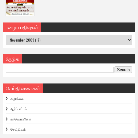
பழைய பதிவுகள்
தேடுக
செய்தி வகைகள்
அறிக்கை
ஆர்ப்பாட்டம்
காணொளிகள்
செய்திகள்