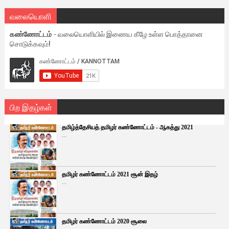
வலையொளி
கண்ணோட்டம்
- வலையொளியில் இணைய கீழே உள்ள பொத்தானை
சொடுக்கவும்!
பிற இதழ்கள்
தமிழ்த்தேசியத் தமிழர் கண்ணோட்டம் - ஆகத்து 2021
...
தமிழர் கண்ணோட்டம் 2021 சூன் இதழ்
...
தமிழர் கண்ணோட்டம் 2020 சூலை