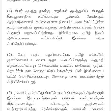
(4). போர் முடிந்து நான்கு மாதங்கள் முடிந்துவிட்ட போதும்
இராணுவத்தின் கட்டுப்பாட்டில் முள்கம்பி வேலிக்குள்
ஆடுமாடுகளைவிடக் கேவலமான நிலையில் அடைக்கப்பட்டுள்ள
தமிழ் மக்களின் முகாம்களுக்கு பத்திரிக்கையாளர்கள் செல்ல
அனுமதி மறுக்கப்பட்டுள்ளது. இவ்விதமாக தமிழ் இனப்
படுகொலையை சாட்சியமின்றி இலங்கை அரசு
அரங்கேற்றியுள்ளது.
(5). போர் நடந்த பகுதிகளையோ, தமிழ் மக்களின்
முகாம்களையோ காண ஐ.நா. அமைப்பினருக்கு அனுமதி
மறுக்கப்பட்டுள்ளது (அண்மையில் யுனிசெப் பணியாளர் ஒருவர்
தொடர்ச்சியான கொலை மிரட்டல்களுக்குப் பின் இலங்கையை
விட்டு வெளியேற்றப்பட்டது அனைத்து உலக ஊடகங்களிலும்
அறிவிக்கப்பட்டது).
(6). முகாமில் தங்கியிருப்போரில் இளம் பெண்களும் ஆண்களும்
இலங்கை இராணுவத்தினரால் பாலியல் வன்முறைக்கும்
சித்திரவதைக்கும் பலியாவதும், குழந்தைகள்
பெற்றோரிடமிருந்து பிரிக்கப்படுவதும், கணவன் மனைவி