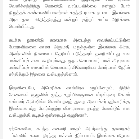
வெளிச்சத்திற்கு கொண்டு வரப்படவில்லை என்றும் போர்
நிறுத்தக் கண்காணிப்பாளர்கள் சுதந்தி ரமாக நடமாட இலங்கை
அரசு தடை விதித்திருந்து என்றும் குற்றம் சாட்டி அறிக்கை
வெளியிட்டது.
கடந்த ஓராண்டு காலமாக அடைத்து வைக்கப்பட்டுள்ள
போராளிகளை காண அனுமதி மறுத்துள்ள இலங்கை அரசு,
அவர்களின் நிலையை தெரியப் படுத்தவும் தவறிவிட்டது என
மன்னிப்புச் சபை கூறியுள்ளது. ஐ.நா. செயலாளர் பான் கீ மூனை
மன்னிப்புச் சபையின் செயலாளர் கிளொடியோ கோர்டான் நேரில்
சந்தித்தும் இதனை வலியுறுத்தினார்.
இதனிடையே, அமெரிக்க காங்கிரசு உறுப்பினரும், நிதிச்
சேவைகள் குழுவின் மூத்த உறுப்பினருமான ஸ்டிவ்டிரை கோஸ்
என்பவர் அமெரிக்க வெளியுறவுத் துறை அமைச்சர் ஹிலாரிக்கு
இலங்கை மீது போர்க்குற்ற விசாரணை நடத்த வேண்டும் என
வலியுறுத்தி கடிதம் ஒன்றையும் எழுதினார்.
ஏற்கெனவே, கடந்த சனவரி மாதம் அயர்லாந்து தலைநகர்
டப்ளினில் கூடிய நிரந்தர மக்கள் தீர்ப்பாயம், இலங்கை மீதான