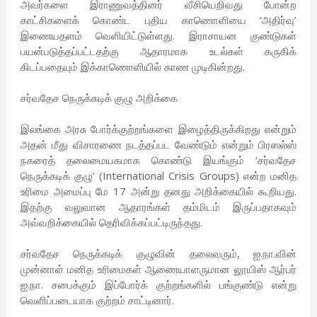
அவர்களை இராணுவத்தினர் வீசியெறிவது போன்ற
காட்சிகளைக் கொண்ட புதிய காணொளியை ‘அதிர்வு’
இணையதளம் வெளியிட்டுள்ளது. இராசாயன குண்டுகள்
பயன்படுத்தப்பட்டதற்கு ஆதாரமாக உடல்கள் கருகிக்
கிடப்பதையும் இக்காணொளியில் காண முடிகின்றது.
சர்வதேச நெருக்கடிக் குழு அறிக்கை
இலங்கை அரசு போர்க்குற்றங்களை இழைத்திருக்கிறது என்றும்
அதன் மீது விசாரணை நடத்தப்பட வேண்டும் என்றும் பிரஸல்ஸ்
நகரைத் தலைமையகமாக கொண்டு இயங்கும் ‘சர்வதேச
நெருக்கடிக் குழு’ (International Crisis Groups) என்ற மனித
உரிமை அமைப்பு மே 17 அன்று தனது அறிக்கையில் கூறியது.
இதற்கு வலுவான ஆதாரங்கள் தம்மிடம் இருப்பதாகவும்
அவ்வறிக்கையில் தெரிவிக்கப்பட்டிருந்தது.
சர்வதேச நெருக்கடிக் குழுவின் தலைவரும், ஐ.நா.வின்
முன்னாள் மனித உரிமைகள் ஆணையாளருமான லூயிஸ் ஆர்பர்
ஐ.நா. சபைக்கும் இப்போர்க் குற்றங்களில் பங்குண்டு என்று
வெளிப்படையாக குற்றம் சாட்டினார்.