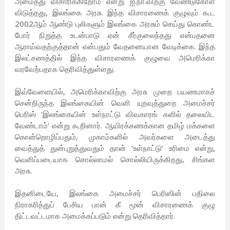
அமைத்து விசாரிக்கிறோம் என்று ஐ.நா.விற்கு வேண்டுகோள்
விடுத்தது, இலங்கை அரசு. இந்த விசாரணைக் குழுவும் கூட
2002ஆம் ஆண்டு புலிகளும் இலங்கை அரசும் செய்து கொண்ட
போர் நிறுத்த உடன்பாடு ஏன் சீர்குலைந்தது என்பதனை
ஆராய்வதற்குத்தான் என்பதும் வேதனையான வேடிக்கை. இந்த
இலட்சணத்தில் இந்த விசாரணைக் குழுவை அமெரிக்கா
வரவேற்பதாக தெரிவித்துள்ளது.
இவ்வேளையில், அமெரிக்காவிற்கு அரசு முறை பயணமாகச்
சென்றிருந்த இலங்கையின் வெளி யுறவுத்துறை அமைச்சர்
பெரிஸ் ‘இலங்கையின் உள்நாட்டு விவகாரங் களில் தலையிட
வேண்டாம்’ என்று கூறினார். ஆயிரக்கணக்கான தமிழ் மக்களை
கொன்றொழிப்பதும், முகாம்களில் அவர்களை அடைத்து
வைத்துத் துன்புறுத்துவதும் தான் ‘உள்நாட்டு’ உரிமை என்று,
வெளிப்படையாக சொல்லாமல் சொல்லியிருக்கிறது, சிங்கள
அரசு.
இதனிடையே, இலங்கை அமைச்சர் பெரிஸின் பதிலை
நிராகரித்துப் பேசிய பான் கீ மூன் விசாரணைக் குழு
திட்டவட்டமாக அமைக்கப்படும் என்று தெரிவித்தார்.