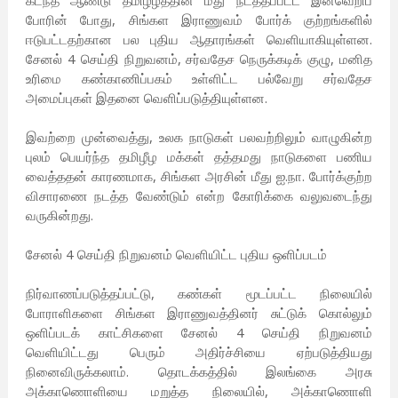
கடந்த ஆண்டு தமிழீழத்தின் மீது நடத்தப்பட்ட இனவெறிப்
போரின் போது, சிங்கள இராணுவம் போர்க் குற்றங்களில்
ஈடுபட்டதற்கான பல புதிய ஆதாரங்கள் வெளியாகியுள்ளன.
சேனல் 4 செய்தி நிறுவனம், சர்வதேச நெருக்கடிக் குழு, மனித
உரிமை கண்காணிப்பகம் உள்ளிட்ட பல்வேறு சர்வதேச
அமைப்புகள் இதனை வெளிப்படுத்தியுள்ளன.
இவற்றை முன்வைத்து, உலக நாடுகள் பலவற்றிலும் வாழுகின்ற
புலம் பெயர்ந்த தமிழீழ மக்கள் தத்தமது நாடுகளை பணிய
வைத்ததன் காரணமாக, சிங்கள அரசின் மீது ஐ.நா. போர்க்குற்ற
விசாரணை நடத்த வேண்டும் என்ற கோரிக்கை வலுவடைந்து
வருகின்றது.
சேனல் 4 செய்தி நிறுவனம் வெளியிட்ட புதிய ஒளிப்படம்
நிர்வாணப்படுத்தப்பட்டு, கண்கள் மூடப்பட்ட நிலையில்
போராளிகளை சிங்கள இராணுவத்தினர் சுட்டுக் கொல்லும்
ஒளிப்படக் காட்சிகளை சேனல் 4 செய்தி நிறுவனம்
வெளியிட்டது பெரும் அதிர்ச்சியை ஏற்படுத்தியது
நினைவிருக்கலாம். தொடக்கத்தில் இலங்கை அரசு
அக்காணொளியை மறுத்த நிலையில், அக்காணொளி