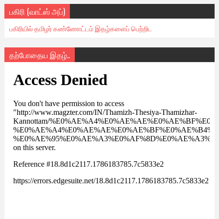
பகிரி (வாட்ஸ் அப்)
பகிரியில் தமிழர் கண்ணோட்டம் இதழ்களைப் பெற்றிட
தற்போதைய இதழ்..