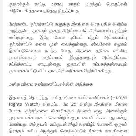
குறைத்துக் காட்டி, உணவு மற்றும் மருந்துப் பொருட்கள்
விநியோகித்தலை தடுத்து நிறுத்தியது
மேற்கண்ட குற்றச்சாட்டு களுக்கு இலங்கை அரசு பதில் அளிக்க
மறுத்துவிட்டதாகவும் தனது அறிக்கையில் அவ்வமைப்பு குற்றம்
சாட்டியுள்ளது. இதே போல புலிகள் மீதும் அவ்வமைப்பு
குற்றச்சாட்டு களை முன் வைத்துள்ளது. சர்வதேசச் சமூகம்
இனப்படுகொலை நடந்த போது அதனை தடுக்க எவ்வித
நடவடிக்கையும் எடுக்காமல் இருந்ததையும் அவ்வறிக்கை
சுட்டுக்காட்டி சாடியுள்ளது. ஐ.நா.வின் நம்பகத்தன்மையும்
குலைக்கப்பட்டு விட்டதாக அவ்வறிக்கை தெரிவிக்கிறது.
மனித உரிமை கண்காணிப்பகத்தின் அறிக்கை
இதனைத் தொடர்ந்து மனித உரிமை கண்காணிப்பகம் (Human
Rights Watch) அமைப்பு, மே 25 அன்று இலங்கை மீதான
போர்க் குற்றங்களை விசாரிக்கும் நிபுணர் குழு அமைக்கும்
முடிவை எக்காரணம் கொண்டும் ஐ.நா. கைவிடக் கூடாது என்று
கோரியது. அத்துடன், உயிருடன் இருந்த தமிழ்ப் போராளி ஒருவர்
இரத்தம் கசிய அடித்துக் கொல்லப்படும் கோரக் காட்சிகளை