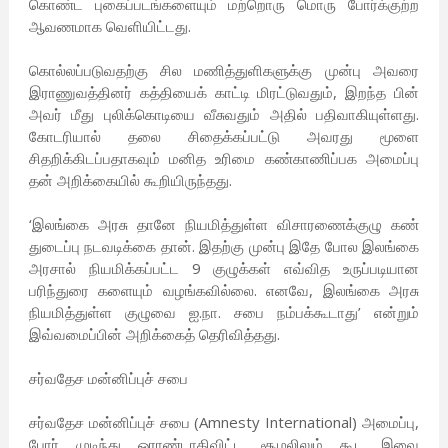
கொண்ட புகைப்படங்களையும் மற்றொரு மொரு போர்க்குற்ற
ஆவணமாக வெளியிட்டது.
கொல்லப்படுவதற்கு சில மணித்துளிகளுக்கு முன்பு அவரை
இராணுவத்தினர் கத்தியைக் காட்டி மிரட்டுவதும், இறந்த பின்
அவர் மீது புலிக்கொடியை வீசுவதும் அதில் பதிவாகியுள்ளது.
கோடரியால் தலை சிதைக்கப்பட்டு அவரது மூளை
சிதறிக்கிடப்பதாகவும் மனித உரிமை கண்காணிப்பக அமைப்பு
தன் அறிக்கையில் கூறியிருந்தது.
‘இலங்கை அரசு தானே நியமித்துள்ள விசாரணைக்குழு கண்
துடைப்பு நடவடிக்கை தான். இதற்கு முன்பு இதே போல இலங்கை
அரசால் நியமிக்கப்பட்ட 9 குழுக்கள் எவ்வித உருப்படியான
பரிந்துரை களையும் வழங்கவில்லை. எனவே, இலங்கை அரசு
நியமித்துள்ள குழுவை ஐ.நா. சபை நம்பக்கூடாது’ என்றும்
இவ்வமைப்பின் அறிக்கைத் தெரிவித்தது.
சர்வதேச மன்னிப்புச் சபை
சர்வதேச மன்னிப்புச் சபை (Amnesty International) அமைப்பு,
போர் முடிந்து ஓராண்டாகிவிட்ட சூழலிலும் கூட இவை