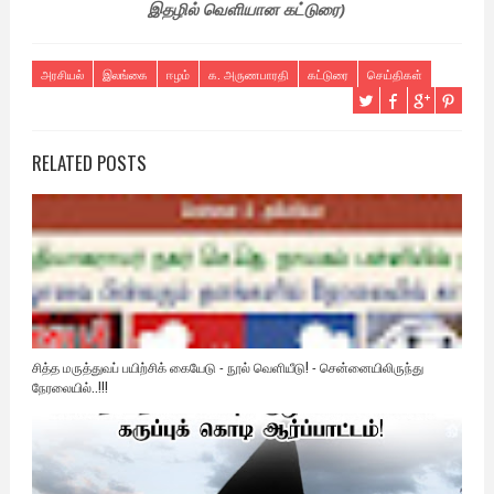
இதழில் வெளியான கட்டுரை)
அரசியல்
இலங்கை
ஈழம்
க. அருணபாரதி
கட்டுரை
செய்திகள்
RELATED POSTS
சித்த மருத்துவப் பயிற்சிக் கையேடு - நூல் வெளியீடு! - சென்னையிலிருந்து
நேரலையில்..!!!