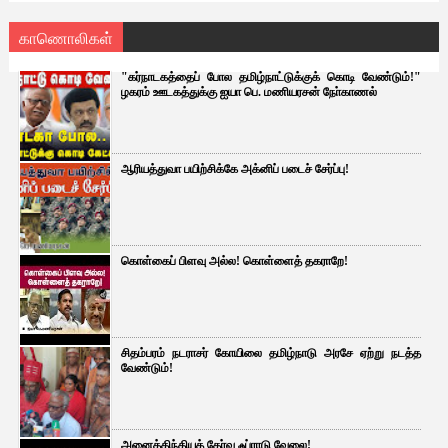
காணொலிகள்
"கர்நாடகத்தைப் போல தமிழ்நாட்டுக்குக் கொடி வேண்டும்!"
ழகரம் ஊடகத்துக்கு ஐயா பெ. மணியரசன் நோ்காணல்
ஆரியத்துவா பயிற்சிக்கே அக்னிப் படைச் சேர்ப்பு!
கொள்கைப் பிளவு அல்ல! கொள்ளைத் தகராறே!
சிதம்பரம் நடராசர் கோயிலை தமிழ்நாடு அரசே ஏற்று நடத்த
வேண்டும்!
அனைத்திந்தியத் தேர்வு ஃப்ராடு வேலை!