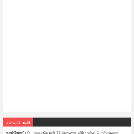
வலையொளி
கண்ணோட்டம்
- வலையொளியில் இணைய கீழே உள்ள பொத்தானை