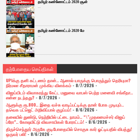
தமிழர் கண்ணோட்டம் 2020 சூன்
...
தமிழர் கண்ணோட்டம் 2020 மே
...
தற்போதைய செய்திகள்
UPIக்கு தனி கட்டணம் தான்.. ஆனால் யாருக்கு பொருந்தும் தெரியுமா?
நிர்மலா சீதாராமன் முக்கிய விளக்கம்
- 8/7/2026
-
விஜய்யிடம் விவாகரத்து கேட்ட மனுவை வாபஸ் பெற்ற மனைவி சங்கீதா..
என்ன நடந்தது?
- 8/7/2026
-
ஆளுக்கு ரூ.800.. இதை வச்சு வாடிப்பட்டிக்கு தான் போக முடியும்..
தவெக பட்ஜெட் அறிவிப்பால் குழப்பம்!
- 8/6/2026
-
தலையில் துண்டு, நெற்றியில் பட்டை நாமம்.. “\"முதலமைச்சர் விஜய்
ப்ரோ”.. கோஷமிட்டு விவசாயிகள் போராட்டம்!
- 8/6/2026
-
திருச்செந்தூர் அருகே குடிபோதையில் சொகுசு கார் ஓட்டியதில் விபத்து!
ஒருவர் பலி!
- 8/6/2026
-