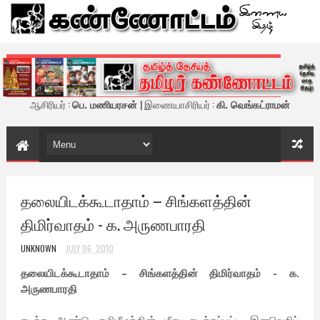
கண்ணோட்டம் - இணைய இதழ்
ஆசிரியர் :
பெ. மணியரசன்
| இணையாசிரியர் :
கி. வெங்கட்ராமன்
தலையிடக்கூடாதாம் – சிங்களத்தின்
திமிர்வாதம் - க. அருணபாரதி
UNKNOWN
JULY 06, 2010
தலையிடக்கூடாதாம் – சிங்களத்தின் திமிர்வாதம் - க.
அருணபாரதி