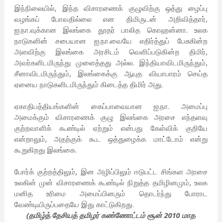
இந்நிலையில், இந்த விசாரணைக் குழுவிற்கு ஒத்து ழைப்பு
வழங்கப் போவதில்லை என திமிருடன் அறிவித்தார்,
ஐ.நா.வுக்கான இலங்கை தூதர் பாலித கொஹன்னா. உலக
நாடுகளின் சபையான ஐ.நா.வையே எதிர்த்துப் பேசுகின்ற
அளவிற்கு இலங்கை அரசிடம் வெளிப்படுகின்ற திமிர்,
அவர்களிடமிருந்து முளைத்தது அல்ல. இந்தியாவிடமிருந்தும்,
சீனாவிடமிருந்தும், இலங்கைக்கு ஆயுத வியாபாரம் செய்த
ஏனைய நாடுகளிடமிருந்தும் கிடைத்த திமிர் அது.
ஏகாதிபத்தியங்களின் கைப்பாவையான ஐ.நா. அமைப்பு
அமைக்கும் விசாரணைக் குழு இலங்கை அரசை எந்தளவு
குற்றவாளிக் கூண்டில் ஏற்றும் என்பது கேள்விக் குறியே
என்றாலும், அதற்குக் கூட ஒத்துழைக்க மாட்டோம் என்று
கூறுகிறது இலங்கை.
போர்க் குற்றத்திலும், இன அழிப்பிலும் ஈடுபட்ட சிங்கள அரசை
உலகின் முன் விசாரணைக் கூண்டில் நிறுத்த தமிழினமும், உலக
மனித உரிமை அமைப்பினரும் தொடர்ந்து போராட
வேண்டியிருப்பதையே இது காட்டுகிறது.
(தமிழ்த் தேசியத் தமிழர் கண்ணோட்டம் சூன் 2010 மாத