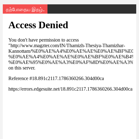
தற்போதைய இதழ்..