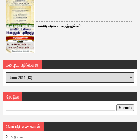
...
காவிரி உரிமை - கருத்தரங்கம்!
...
பழைய பதிவுகள்
தேடுக
செய்தி வகைகள்
அறிக்கை