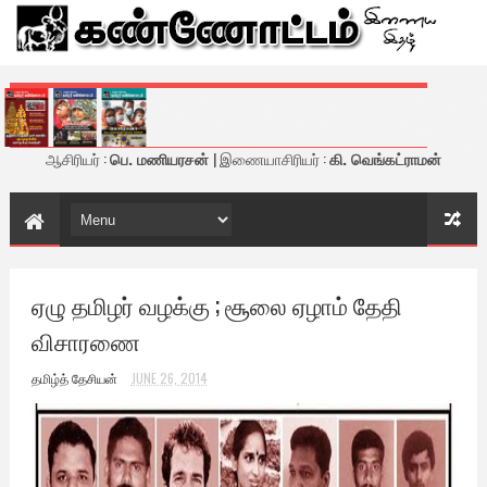
கண்ணோட்டம் - இணைய இதழ்
ஆசிரியர் :
பெ. மணியரசன்
| இணையாசிரியர் :
கி. வெங்கட்ராமன்
ஏழு தமிழர் வழக்கு ; சூலை ஏழாம் தேதி
விசாரணை
தமிழ்த் தேசியன்
JUNE 26, 2014