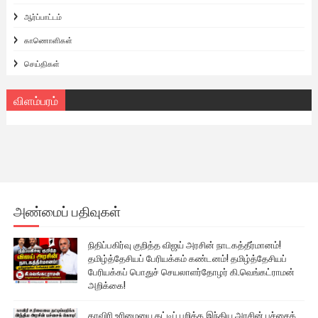
ஆர்ப்பாட்டம்
காணொளிகள்
செய்திகள்
விளம்பரம்
அண்மைப் பதிவுகள்
நிதிப்பகிர்வு குறித்த விஜய் அரசின் நாடகத்தீர்மானம்!
தமிழ்த்தேசியப் பேரியக்கம் கண்டனம்! தமிழ்த்தேசியப்
பேரியக்கப் பொதுச் செயலாளர்தோழர் கி.வெங்கட்ராமன்
அறிக்கை!
காவிரி உரிமையை தட்டிப் பறிக்க இந்திய அரசின் பச்சைக்