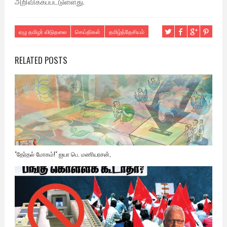
அறிவிக்கப்பட்டுள்ளது.
ஏழு தமிழர் விடுதலை
செய்திகள்
தமிழ்த்தேசியம்
RELATED POSTS
"தேர்தல் மோகம்!" ஐயா பெ. மணியரசன்,