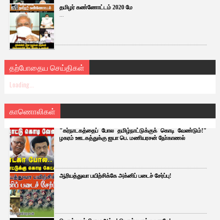
தமிழர் கண்ணோட்டம் 2020 மே
...
தற்போதைய செய்திகள்
Loading...
காணொலிகள்
"கர்நாடகத்தைப் போல தமிழ்நாட்டுக்குக் கொடி வேண்டும்!"
ழகரம் ஊடகத்துக்கு ஐயா பெ. மணியரசன் நோ்காணல்
ஆரியத்துவா பயிற்சிக்கே அக்னிப் படைச் சேர்ப்பு!