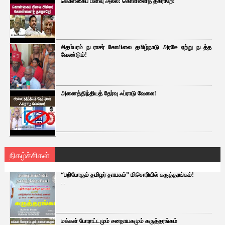
கொள்கைப் பிளவு அல்ல! கொள்ளைத் தகராறே!
சிதம்பரம் நடராசர் கோயிலை தமிழ்நாடு அரசே ஏற்று நடத்த
வேண்டும்!
அனைத்திந்தியத் தேர்வு ஃப்ராடு வேலை!
நிகழ்ச்சிகள்
“பறிபோகும் தமிழர் தாயகம்” மிசொரியில் கருத்தரங்கம்!
...
மக்கள் போராட்டமும் சனநாயகமும் கருத்தரங்கம்