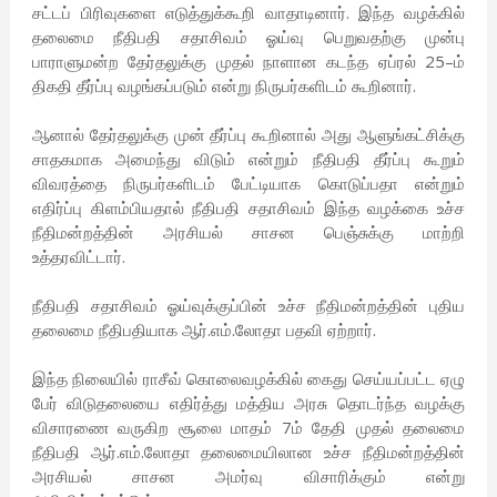
சட்டப் பிரிவுகளை எடுத்துக்கூறி வாதாடினார். இந்த வழக்கில்
தலைமை நீதிபதி சதாசிவம் ஓய்வு பெறுவதற்கு முன்பு
பாராளுமன்ற தேர்தலுக்கு முதல் நாளான கடந்த ஏப்ரல் 25–ம்
திகதி தீர்ப்பு வழங்கப்படும் என்று நிருபர்களிடம் கூறினார்.
ஆனால் தேர்தலுக்கு முன் தீர்ப்பு கூறினால் அது ஆளுங்கட்சிக்கு
சாதகமாக அமைந்து விடும் என்றும் நீதிபதி தீர்ப்பு கூறும்
விவரத்தை நிருபர்களிடம் பேட்டியாக கொடுப்பதா என்றும்
எதிர்ப்பு கிளம்பியதால் நீதிபதி சதாசிவம் இந்த வழக்கை உச்ச
நீதிமன்றத்தின் அரசியல் சாசன பெஞ்சுக்கு மாற்றி
உத்தரவிட்டார்.
நீதிபதி சதாசிவம் ஓய்வுக்குப்பின் உச்ச நீதிமன்றத்தின் புதிய
தலைமை நீதிபதியாக ஆர்.எம்.லோதா பதவி ஏற்றார்.
இந்த நிலையில் ராசீவ் கொலைவழக்கில் கைது செய்யப்பட்ட ஏழு
பேர் விடுதலையை எதிர்த்து மத்திய அரசு தொடர்ந்த வழக்கு
விசாரணை வருகிற சூலை மாதம் 7ம் தேதி முதல் தலைமை
நீதிபதி ஆர்.எம்.லோதா தலைமையிலான உச்ச நீதிமன்றத்தின்
அரசியல் சாசன அமர்வு விசாரிக்கும் என்று