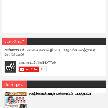
வலையொளி
கண்ணோட்டம்
- வலையொளியில் இணைய கீழே உள்ள பொத்தானை
சொடுக்கவும்!
பிற இதழ்கள்
தமிழ்த்தேசியத் தமிழர் கண்ணோட்டம் - ஆகத்து 2021
...