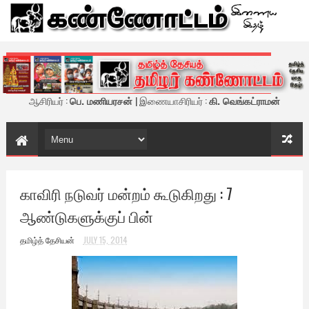
கண்ணோட்டம் - இணைய இதழ்
ஆசிரியர் :
பெ. மணியரசன்
| இணையாசிரியர் :
கி. வெங்கட்ராமன்
காவிரி நடுவர் மன்றம் கூடுகிறது : 7
ஆண்டுகளுக்குப் பின்
தமிழ்த் தேசியன்
JULY 15, 2014