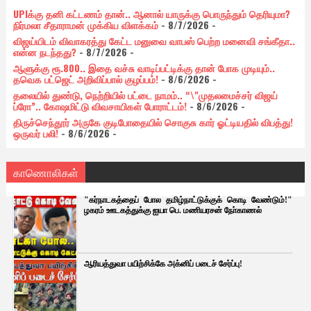
UPIக்கு தனி கட்டணம் தான்.. ஆனால் யாருக்கு பொருந்தும் தெரியுமா?
நிர்மலா சீதாராமன் முக்கிய விளக்கம்
- 8/7/2026
-
விஜய்யிடம் விவாகரத்து கேட்ட மனுவை வாபஸ் பெற்ற மனைவி சங்கீதா..
என்ன நடந்தது?
- 8/7/2026
-
ஆளுக்கு ரூ.800.. இதை வச்சு வாடிப்பட்டிக்கு தான் போக முடியும்..
தவெக பட்ஜெட் அறிவிப்பால் குழப்பம்!
- 8/6/2026
-
தலையில் துண்டு, நெற்றியில் பட்டை நாமம்.. “\"முதலமைச்சர் விஜய்
ப்ரோ”.. கோஷமிட்டு விவசாயிகள் போராட்டம்!
- 8/6/2026
-
திருச்செந்தூர் அருகே குடிபோதையில் சொகுசு கார் ஓட்டியதில் விபத்து!
ஒருவர் பலி!
- 8/6/2026
-
காணொலிகள்
"கர்நாடகத்தைப் போல தமிழ்நாட்டுக்குக் கொடி வேண்டும்!"
ழகரம் ஊடகத்துக்கு ஐயா பெ. மணியரசன் நோ்காணல்
ஆரியத்துவா பயிற்சிக்கே அக்னிப் படைச் சேர்ப்பு!