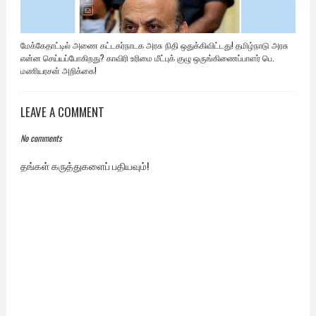
மேக்கேதாட்டில் அணை கட்டகர்நாடக அரசு நிதி ஒதுக்கிவிட்டது! தமிழ்நாடு அரசு
என்ன செய்யப்போகிறது? காவிரி உரிமை மீட்புக் குழு ஒருங்கிணைப்பாளர் பெ.
மணியரசன் அறிக்கை!
LEAVE A COMMENT
No comments
தங்கள் கருத்துகளைப் பதியவும்!