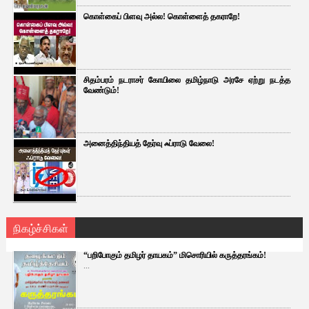
கொள்கைப் பிளவு அல்ல! கொள்ளைத் தகராறே!
சிதம்பரம் நடராசர் கோயிலை தமிழ்நாடு அரசே ஏற்று நடத்த
வேண்டும்!
அனைத்திந்தியத் தேர்வு ஃப்ராடு வேலை!
நிகழ்ச்சிகள்
“பறிபோகும் தமிழர் தாயகம்” மிசொரியில் கருத்தரங்கம்!
...