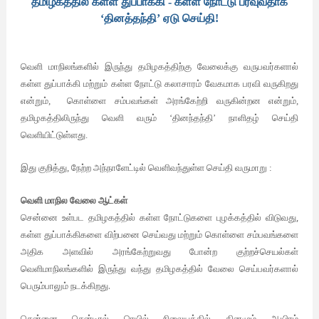
தமிழகத்தில் கள்ள துப்பாக்கி - கள்ள நோட்டு பரவுவதாக
‘தினத்தந்தி’ ஏடு செய்தி!
வெளி
மாநிலங்களில்
இருந்து
தமிழகத்திற்கு
வேலைக்கு
வருபவர்களால்
கள்ள
துப்பாக்கி
மற்றும்
கள்ள
நோட்டு
கலாசாரம்
வேகமாக
பரவி
வருகிறது
என்றும்,
கொள்ளை
சம்பவங்கள்
அரங்கேற்றி
வருகின்றன என்றும்,
தமிழகத்திலிருந்து வெளி வரும் ‘தினந்தந்தி’ நாளிதழ் செய்தி
வெளியிட்டுள்ளது.
இது குறித்து, நேற்ற அந்நாளேட்டில் வெளிவந்துள்ள செய்தி வருமாறு :
வெளி
மாநில
வேலை
ஆட்கள்
,
சென்னை
உள்பட
தமிழகத்தில்
கள்ள
நோட்டுகளை
புழக்கத்தில்
விடுவது
கள்ள
துப்பாக்கிகளை
விற்பனை
செய்வது
மற்றும்
கொள்ளை
சம்பவங்களை
அதிக
அளவில்
அரங்கேற்றுவது
போன்ற
குற்றச்செயல்கள்
வெளிமாநிலங்களில்
இருந்து
வந்து
தமிழகத்தில்
வேலை
செய்பவர்களால்
.
பெரும்பாலும்
நடக்கிறது
சென்னை
சென்டிரல்
ரெயில்
நிலையத்தில்
தினமும்
ஆயிரம்