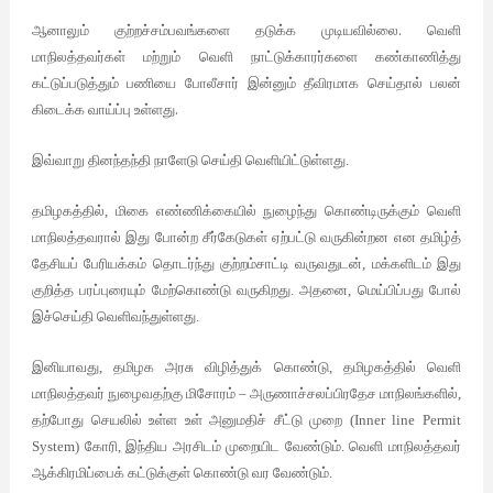
.
ஆனாலும்
குற்றச்சம்பவங்களை
தடுக்க
முடியவில்லை
வெளி
மாநிலத்தவர்கள்
மற்றும்
வெளி
நாட்டுக்காரர்களை
கண்காணித்து
கட்டுப்படுத்தும்
பணியை
போலீசார்
இன்னும்
தீவிரமாக
செய்தால்
பலன்
.
கிடைக்க
வாய்ப்பு
உள்ளது
இவ்வாறு தினந்தந்தி நாளேடு செய்தி வெளியிட்டுள்ளது.
தமிழகத்தில், மிகை எண்ணிக்கையில் நுழைந்து கொண்டிருக்கும் வெளி
மாநிலத்தவரால் இது போன்ற சீர்கேடுகள் ஏற்பட்டு வருகின்றன என தமிழ்த்
தேசியப் பேரியக்கம் தொடர்ந்து குற்றம்சாட்டி வருவதுடன், மக்களிடம் இது
குறித்த பரப்புரையும் மேற்கொண்டு வருகிறது. அதனை, மெய்பிப்பது போல்
இச்செய்தி வெளிவந்துள்ளது.
இனியாவது, தமிழக அரசு விழித்துக் கொண்டு, தமிழகத்தில் வெளி
மாநிலத்தவர் நுழைவதற்கு மிசோரம் – அருணாச்சலப்பிரதேச மாநிலங்களில்,
தற்போது செயலில் உள்ள உள் அனுமதிச் சீட்டு முறை (Inner line Permit
System) கோரி, இந்திய அரசிடம் முறையிட வேண்டும். வெளி மாநிலத்தவர்
ஆக்கிரமிப்பைக் கட்டுக்குள் கொண்டு வர வேண்டும்.