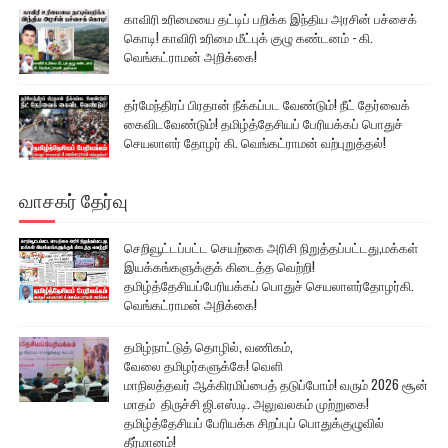
காவிரி உரிமையை தட்டிப் பறிக்க இந்திய அரசின் பச்சைக்
கொடி! காவிரி உரிமை மீட்புக் குழு கண்டனம் - கி.
வெங்கட்ராமன் அறிக்கை!
தர்மேந்திரப் பிரதான் நீக்கப்பட வேண்டும்! நீட் தேர்வைக்
கைவிடவேண்டும்! தமிழ்த்தேசியப் பேரியக்கப் பொதுச்
செயலாளர் தோழர் கி. வெங்கட்ராமன் வற்புறுத்தல்!
வாசகர் தேர்வு
செறிவூட்டப்பட்ட செயற்கை அரிசி நிறுத்தப்பட்டது,மக்கள்
இயக்கங்களுக்குக் கிடைத்த வெற்றி!
தமிழ்த்தேசியப்பேரியக்கப் பொதுச் செயலாளர்தோழர்கி.
வெங்கட்ராமன் அறிக்கை!
தமிழ்நாட்டுத் தொழில், வணிகம்,
வேலை தமிழர்களுக்கே! வெளி
மாநிலத்தவர் ஆக்கிரமிப்பைத் தடுப்போம்! வரும் 2026 சூன்
மாதம் திருச்சி ஜி.எஸ்.டி. அலுவலகம் முற்றுகை!
தமிழ்த்தேசியப் பேரியக்க சிறப்புப் பொதுக்குழுவில்
தீர்மானம்!