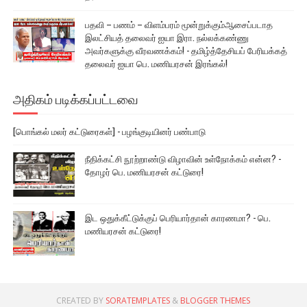
பதவி – பணம் – விளம்பரம் மூன்றுக்கும்ஆசைப்படாத
இலட்சியத் தலைவர் ஐயா இரா. நல்லக்கண்ணு
அவர்களுக்கு வீரவணக்கம்! - தமிழ்த்தேசியப் பேரியக்கத்
தலைவர் ஐயா பெ. மணியரசன் இரங்கல்!
அதிகம் படிக்கப்பட்டவை
[பொங்கல் மலர் கட்டுரைகள்] - பழங்குடியினர் பண்பாடு
நீதிக்கட்சி நூற்றாண்டு விழாவின் உள்நோக்கம் என்ன? -
தோழர் பெ. மணியரசன் கட்டுரை!
இட ஒதுக்கீட்டுக்குப் பெரியார்தான் காரணமா? - பெ.
மணியரசன் கட்டுரை!
CREATED BY
SORATEMPLATES
&
BLOGGER THEMES