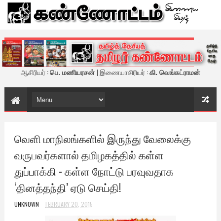
கண்ணோட்டம் - இணைய இதழ்
ஆசிரியர் :
பெ. மணியரசன்
| இணையாசிரியர் :
கி. வெங்கட்ராமன்
வெளி மாநிலங்களில் இருந்து வேலைக்கு
வருபவர்களால் தமிழகத்தில் கள்ள
துப்பாக்கி - கள்ள நோட்டு பரவுவதாக
‘தினத்தந்தி’ ஏடு செய்தி!
UNKNOWN
FEBRUARY 20, 2015