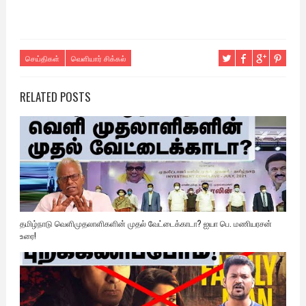
செய்திகள்
வெளியார் சிக்கல்
RELATED POSTS
தமிழ்நாடு வெளிமுதலாளிகளின் முதல் வேட்டைக்காடா? ஐயா பெ. மணியரசன்
உரை!