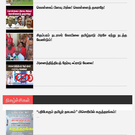
கொள்கைப் பிளவு அல்ல! கொள்ளைத் தகராறே!
சிதம்பரம் நடராசர் கோயிலை தமிழ்நாடு அரசே ஏற்று நடத்த
வேண்டும்!
அனைத்திந்தியத் தேர்வு ஃப்ராடு வேலை!
நிகழ்ச்சிகள்
“பறிபோகும் தமிழர் தாயகம்” மிசொரியில் கருத்தரங்கம்!
...