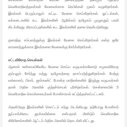
.
வெளிமாநிலத்தவர்கள்
வேலைக்காக
ரெயில்கள்
மூலம்
வருகிறார்கள்
.
,
இவர்கள்
பெரும்பாலும்
கட்டிட
வேலை
செய்கிறார்கள்
ஓட்டல்கள்
டீக்கடைகளில்
கூட
இவர்களின்
ஆதிக்கம்
தமிழகம்
முழுவதும்
பரவி
.
.
கிடக்கிறது
கிராமப்புறங்களில்
கூட
இவர்களின்
தலை
தென்படுகிறது
குறைந்த
சம்பளத்துக்கு
இவர்கள்
வேலை
செய்கிறார்கள்
என்ற
ஒரே
.
காரணத்துக்காக
இவர்களை
வேலைக்கு
சேர்க்கிறார்கள்
சட்டவிரோத
செயல்கள்
ஆனால்
உண்மையிலேயே
வேலை
செய்ய
வருபவர்களோடு
சமூகவிரோத
.
கும்பலும்
சேர்ந்து
வந்து
தமிழகத்தை
நாசப்படுத்துகிறார்கள்
மேற்கு
,
,
வங்காளம்
பீகார்
ஜார்கண்ட்
போன்ற
மாநிலங்களில்
இருந்து
வருபவர்கள்
.
5
தான்
அதிக
அளவில்
குற்றச்செயல்
புரிகிறார்கள்
சென்னையில்
.
வெளிமாநில
கொள்ளையர்கள்
போலீசாரால்
சுட்டுத்தள்ளப்பட்டனர்
.
அதன்பிறகு
இவர்களின்
கொட்டம்
சற்று
அடங்கியது
தற்போது
போலீசார்
துப்பாக்கியை
தூக்கவில்லை
என்பதால்
மீண்டும்
வெளிமாநில
.
கிரிமினல்களின்
ஆட்டம்
அதிக
அளவில்
தொடங்கி
விட்டது