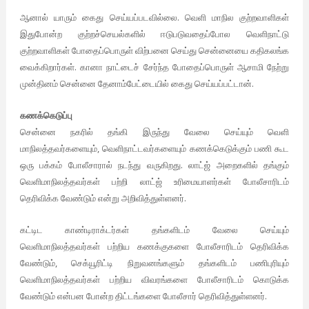
.
ஆனால்
யாரும்
கைது
செய்யப்படவில்லை
வெளி
மாநில
குற்றவாளிகள்
இதுபோன்ற
குற்றச்செயல்களில்
ஈடுபடுவதைப்போல
வெளிநாட்டு
குற்றவாளிகள்
போதைப்பொருள்
விற்பனை
செய்து
சென்னையை
கதிகலங்க
.
வைக்கிறார்கள்
கானா
நாட்டைச்
சேர்ந்த
போதைப்பொருள்
ஆசாமி
நேற்று
.
முன்தினம்
சென்னை
தேனாம்பேட்டையில்
கைது
செய்யப்பட்டான்
கணக்கெடுப்பு
சென்னை
நகரில்
தங்கி
இருந்து
வேலை
செய்யும்
வெளி
,
மாநிலத்தவர்களையும்
வெளிநாட்டவர்களையும்
கணக்கெடுக்கும்
பணி
கூட
.
ஒரு
பக்கம்
போலீசாரால்
நடந்து
வருகிறது
லாட்ஜ்
அறைகளில்
தங்கும்
வெளிமாநிலத்தவர்கள்
பற்றி
லாட்ஜ்
உரிமையாளர்கள்
போலீசாரிடம்
.
தெரிவிக்க
வேண்டும்
என்று
அறிவித்துள்ளனர்
கட்டிட
காண்டிராக்டர்கள்
தங்களிடம்
வேலை
செய்யும்
வெளிமாநிலத்தவர்கள்
பற்றிய
கணக்குகளை
போலீசாரிடம்
தெரிவிக்க
,
வேண்டும்
செக்யூரிட்டி
நிறுவனங்களும்
தங்களிடம்
பணிபுரியும்
வெளிமாநிலத்தவர்கள்
பற்றிய
விவரங்களை
போலீசாரிடம்
கொடுக்க
.
வேண்டும்
என்பன
போன்ற
திட்டங்களை
போலீசார்
தெரிவித்துள்ளனர்