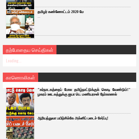
தமிழர் கண்ணோட்டம் 2020 மே
...
தற்போதைய செய்திகள்
Loading...
காணொலிகள்
"கர்நாடகத்தைப் போல தமிழ்நாட்டுக்குக் கொடி வேண்டும்!"
ழகரம் ஊடகத்துக்கு ஐயா பெ. மணியரசன் நோ்காணல்
ஆரியத்துவா பயிற்சிக்கே அக்னிப் படைச் சேர்ப்பு!