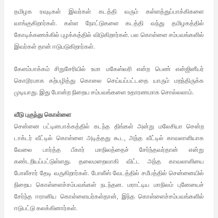
தமிழக
ரவுடிகள்
இவர்கள்
கடத்தி
வரும்
கள்ளத்துப்பாக்கிகளை
.
வாங்குகிறார்கள்
கள்ள
நோட்டுகளை
கடத்தி
வந்து
தமிழகத்தில்
.
கோடிக்கணக்கில்
புழக்கத்தில்
விடுகிறார்கள்
பல
கொள்ளை
சம்பவங்களில்
.
இவர்கள்
தான்
ஈடுபடுகிறார்கள்
கேளம்பாக்கம்
சிறுசேரியில்
உமா
மகேஸ்வரி
என்ற
பெண்
என்ஜினீயர்
கொடூரமாக
கற்பழித்து
கொலை
செய்யப்பட்டதை
யாரும்
மறந்திருக்க
.
.
முடியாது
இது
போன்ற
நிறைய
சம்பவங்களை
உதாரணமாக
சொல்லலாம்
வீடு
புகுந்து
கொள்ளை
சென்னை
பட்டினபாக்கத்தில்
கடந்த
திங்கள்
அன்று
மலேசியா
சென்ற
,
டாக்டர்
வீட்டில்
கொள்ளை
அடித்தது
கூட
அந்த
வீட்டில்
காவலாளியாக
வேலை
பார்த்த
பீகார்
மாநிலத்தைச்
சேர்ந்தவர்தான்
என்று
.
கண்டறியப்பட்டுள்ளது
தலைமறைவாகி
விட்ட
அந்த
காவலாளியை
.
போலீசார்
தேடி
வருகிறார்கள்
போலீஸ்
வேடத்தில்
சமீபத்தில்
சென்னையில்
.
நிறைய
கொள்ளைச்சம்பவங்கள்
நடந்தன
மராட்டிய
மாநிலம்
புனேயைச்
,
சேர்ந்த
ஈரானிய
கொள்ளையர்கள்தான்
இந்த
கொள்ளைச்சம்பவங்களில்
.
ஈடுபட்டு
கலக்கினார்கள்