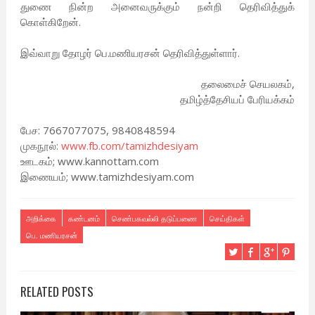
துணை நின்ற அனைவருக்கும் நன்றி தெரிவித்துக்
கொள்கிறேன்.
இவ்வாறு தோழர் பெ.மணியரசன் தெரிவித்துள்ளார்.
தலைமைச் செயலகம்,
தமிழ்த்தேசியப் பேரியக்கம்
பேச: 7667077075, 9840848594
முகநூல்:
www.fb.com/tamizhdesiyam
ஊடகம்; www.kannottam.com
இணையம்; www.tamizhdesiyam.com
அறிக்கை
கண்டனம்
செண்பகவல்லி தடுப்பணை
செய்திகள்
பெ. மணியரசன்
RELATED POSTS