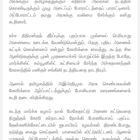
அரசுக்கும் தமிழகத்துக்கும் எதிராக அவர்கள் நடத்திக்
கொண்டிருக்கும் முழு அடைப்புப் போராட்டத்தைப் பாராட்டினார்.
அப்போராட்டம் தமது அரசுக்கு வலிமை சேர்க்கும் என்று
கூறினார்.
உச்ச நீதிமன்றத் தீர்ப்புக்கு புறம்பாக முல்லைப் பெரியாறு
அணையை உடைக்க வேண்டுமென்றும், பிறகு புதிய அணைக்
கட்டிக் கொள்ளலாம் என்றும் கோரிக்கை வைத்து, கடந்த சில
ஆண்டுகளுக்கு முன் முதலமைச்சர் பொறுப்பில் இருந்த போதே,
மார்க்சிஸ்ட் கம்யூனிஸ்ட் கட்சியைச் சேர்ந்த அச்சுதானந்தன்
கேரளத்தில் மனிதச் சங்கிலி நடத்தியதை நாடறியும்.
ஆனால் தமிழகத்தில் அஇஅதிமுக அரசு செண்பகவல்லி
கோரிக்கை ஆர்ப்பாட்டத்துக்குப் போலியான காரணங்களைக்
கூறி தடை விதிக்கிறது.
கடந்த மார்ச்சு ஏழாம் நாள் மேகேதாட்டு அணை கட்டுவதை
நிறுத்தக் கோரி கர்நாடகம் நோக்கி பேரணியாகப் புறப்பட
தேன்கனிக்கோட்டையில் ஐயாயிரம் உழவர்கள் திரண்டபோது,
தடுத்து கைது செய்தனர். மாலையில் விட்டுவிட்டனர். ஆனால்
மறுநாள் அப்போராட்டத்தில் கலந்து கொண்ட உழவர்கள் மீது