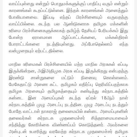
வாய்ப்புள்ளது என்றும் பொதுமக்களுக்குப் பாதிப்பு வரும் என்றும்
காரணங்கள் கூறப்பட்டுள்ளன. இந்தக் காரணங்கள் அனைத்தும்
போலியானவை. இப்படி எந்தப் பிரச்சினையும் வருவதற்கு
வாய்ப்பில்லை. கடந்த பல ஆண்டுகளாக தமிழக மக்களின்
உரிமை பிரச்சினைகளுக்காகத் தமிழ்த் தேசியப் பேரியக்கம் இது
போன்ற ஏராளமான ஆர்ப்பாட்டங்களை, மக்கள்திரள்
போராட்டங்களை நடத்தியுள்ளது. அப்போதெல்லாம் எந்த
வன்முறையும் ஏற்பட்டதில்லை.
மாநில உரிமைகள் பிரச்சினையில் மற்ற மாநில அரசுகள் எப்படி
இருக்கின்றன, அஇஅதிமுக அரசு எப்படி இருக்கிறது என்பதற்கு
இரண்டு சான்றுகளை மட்டும் நினைவு கொள்ளலாம்.
மேகேதாட்டு அணை கட்ட தமிழகம் எதிர்ப்பு தெரிவிப்பதற்காக
தமிழக அரசையும் தமிழகத்தையும் கண்டித்து கர்நாடகத்தில்
கன்னட இன அமைப்புகள் கடந்த ஏப்ரல் 18ஆம் நாள்
கர்நாடகத்தில் முழு அடைப்பு நடத்தின. முழு அடைப்பு நடத்தும்
போதே வாட்டாள் நாகராஜ் தலைமையில் கன்னட அமைப்புகளின்
தலைவர்கள் கர்நாடக முதலமைச்சர் சித்தராமையாவைச்
சந்தித்து கோரிக்கை விண்ணப்பம் கொடுத்தனர். அவர்களை
அன்புடன் உபசரித்து வரவேற்ற கர்நாடக முதலமைச்சர் தமிழக