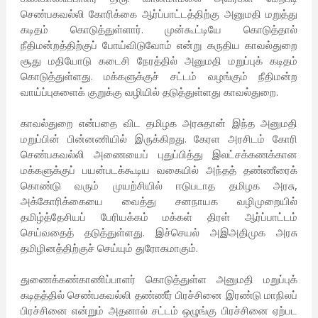
செண்பகவல்லி கோரிக்கை ஆர்ப்பாட்டத்திற்கு அனுமதி மறுத்து
கடிதம் கொடுத்துள்ளார். முன்கூட்டியே கொடுத்தால்
நீதிமன்றத்திற்குப் போய்விடுவோம் என்று கருதிய காவல்துறை
சூது மதியோடு கடைசி நேரத்தில் அனுமதி மறுப்புக் கடிதம்
கொடுத்துள்ளது. மக்களுக்குச் சட்டம் வழங்கும் நீதிமன்ற
வாய்ப்புகளைக் குறுக்கு வழியில் தடுத்துள்ளது காவல்துறை.
காவல்துறை என்பதை விட தமிழக அரசுதான் இந்த அனுமதி
மறுப்பின் பின்னணியில் இருக்கிறது. கேரள அரசிடம் கோரி
செண்பகவல்லி அணையைப் புதுப்பித்து இலட்சக்கணக்கான
மக்களுக்குப் பயன்படக்கூடிய வகையில் அந்தத் தண்ணீரைக்
கொண்டு வரும் முயற்சியில் ஈடுபடாத தமிழக அரசு,
அக்கோரிக்கையை வைத்து சனநாயக வழிமுறையில்
தமிழ்த்தேசியப் பேரியக்கம் மக்கள் திரள் ஆர்ப்பாட்டம்
செய்வதைத் தடுத்துள்ளது. இச்செயல் அஇஅதிமுக அரசு
தமிழினத்திற்குச் செய்யும் துரோகமாகும்.
துணைக்கண்காணிப்பாளர் கொடுத்துள்ள அனுமதி மறுப்புக்
கடிதத்தில் செண்பகவல்லி தண்ணீர் பிரச்சினை இரண்டு மாநிலப்
பிரச்சினை என்றும் அதனால் சட்டம் ஒழுங்கு பிரச்சினை ஏற்பட