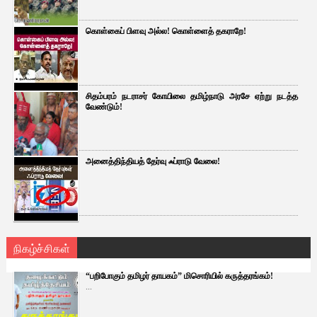
கொள்கைப் பிளவு அல்ல! கொள்ளைத் தகராறே!
சிதம்பரம் நடராசர் கோயிலை தமிழ்நாடு அரசே ஏற்று நடத்த
வேண்டும்!
அனைத்திந்தியத் தேர்வு ஃப்ராடு வேலை!
நிகழ்ச்சிகள்
“பறிபோகும் தமிழர் தாயகம்” மிசொரியில் கருத்தரங்கம்!
...