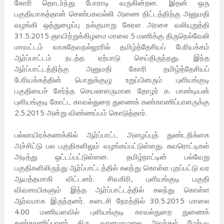
கோரி தொடர்ந்து போராடி வருகின்றன. இதன் ஒரு
பகுதியாகத்தான் செண்பகவல்லி அணை திட்டத்திற்கு அனுமதி
வழங்கி ஒத்துழைப்பு நல்குமாறு கேரள அரசை வலியுறுத்தி
31.5.2015 ஞாயிற்றுக்கிழமை மாலை 5 மணிக்கு திருநெல்வேலி
மாவட்டம் வாசுதேவநல்லூரில் தமிழ்த்தேசியப் பேரியக்கம்
ஆர்ப்பாட்டம் நடத்த ஏற்பாடு செய்திருந்தது. இந்த
ஆர்ப்பாட்டத்திற்கு அனுமதி கோரி தமிழ்த்தேசியப்
பேரியக்கத்தின் பொதுக்குழு உறுப்பினரும் புளியங்குடி
பகுதியைச் சேர்ந்த செயலாளருமான தோழர் க. பாண்டியன்
புளியங்குடி கோட்ட காவல்துறை துணைக் கண்காணிப்பாளருக்கு
2.5.2015 அன்று விண்ணப்பம் கொடுத்தார்.
பல்லாயிரக்கணக்கில் ஆர்ப்பாட்ட அழைப்புத் துண்டறிக்கை
அச்சிட்டு பல பகுதிகளிலும் வழங்கப்பட்டுள்ளது. சுவரொட்டிகள்
அடித்து ஒட்டப்பட்டுள்ளன. தமிழ்நாட்டின் பல்வேறு
பகுதிகளிலிருந்து ஆர்ப்பாட்டத்தில் கலந்து கொள்ள புறப்பட்டு வர
ஆயத்தமாகி விட்டனர். சிவகிரி, புளியங்குடி பகுதி
விவசாயிகளும் இந்த ஆர்ப்பாட்டத்தில் கலந்து கொள்ள
ஆர்வமாக இருந்தனர். கடைசி நேரத்தில் 30.5.2015 மாலை
4.00 மணியளவில் புளியங்குடி காவல்துறை துணைக்
கண்காணிப்பாளர் திரு. வானமாமலை அவர்கள் மேற்படி