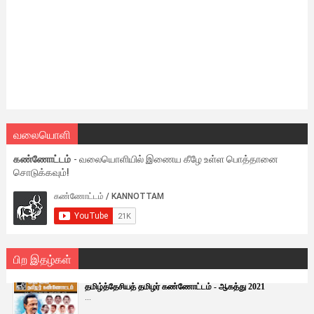
வலையொளி
கண்ணோட்டம்
- வலையொளியில் இணைய கீழே உள்ள பொத்தானை
சொடுக்கவும்!
பிற இதழ்கள்
தமிழ்த்தேசியத் தமிழர் கண்ணோட்டம் - ஆகத்து 2021
...