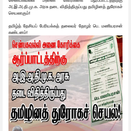
செண்பகவல்லி அணை கோரிக்கை ஆர்ப்பாட்டத்திற்கு
அ.இ.அ.தி.மு.க. அரசு தடை விதித்திருப்பது தமிழினத் துரோகச்
செயலாகும்!
தமிழ்த் தேசியப் பேரியக்கத் தலைவர் தோழர் பெ. மணியரசன்
கண்டனம்!