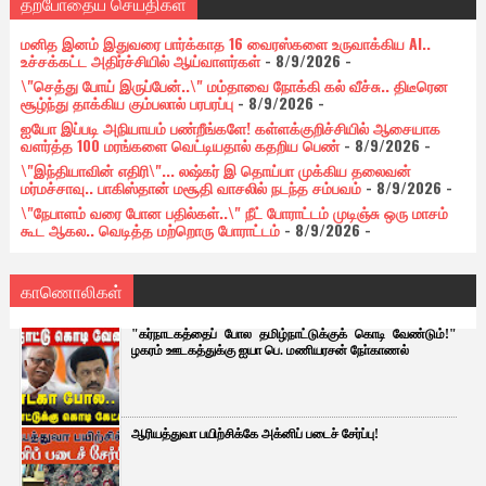
தற்போதைய செய்திகள்
மனித இனம் இதுவரை பார்க்காத 16 வைரஸ்களை உருவாக்கிய AI..
உச்சக்கட்ட அதிர்ச்சியில் ஆய்வாளர்கள்
- 8/9/2026
-
\"செத்து போய் இருப்பேன்..\" மம்தாவை நோக்கி கல் வீச்சு.. திடீரென
சூழ்ந்து தாக்கிய கும்பலால் பரபரப்பு
- 8/9/2026
-
ஐயோ இப்படி அநியாயம் பண்றீங்களே! கள்ளக்குறிச்சியில் ஆசையாக
வளர்த்த 100 மரங்களை வெட்டியதால் கதறிய பெண்
- 8/9/2026
-
\"இந்தியாவின் எதிரி\"... லஷ்கர் இ தொய்பா முக்கிய தலைவன்
மர்மச்சாவு.. பாகிஸ்தான் மசூதி வாசலில் நடந்த சம்பவம்
- 8/9/2026
-
\"நேபாளம் வரை போன பதில்கள்..\" நீட் போராட்டம் முடிஞ்சு ஒரு மாசம்
கூட ஆகல.. வெடித்த மற்றொரு போராட்டம்
- 8/9/2026
-
காணொலிகள்
"கர்நாடகத்தைப் போல தமிழ்நாட்டுக்குக் கொடி வேண்டும்!"
ழகரம் ஊடகத்துக்கு ஐயா பெ. மணியரசன் நோ்காணல்
ஆரியத்துவா பயிற்சிக்கே அக்னிப் படைச் சேர்ப்பு!