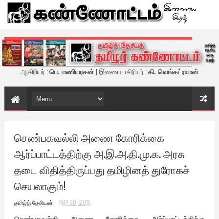
கண்ணோட்டம் - இணைய இதழ்
ஆசிரியர் :
பெ. மணியரசன்
| இணையாசிரியர் :
கி. வெங்கட்ராமன்
செண்பகவல்லி அணை கோரிக்கை
ஆர்ப்பாட்டத்திற்கு அ.இ.அ.தி.மு.க. அரசு
தடை விதித்திருப்பது தமிழினத் துரோகச்
செயலாகும்!
தமிழ்த் தேசியன்
MAY 30, 2015