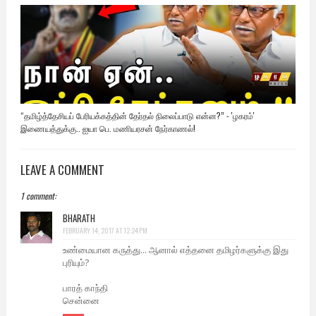
“தமிழ்த்தேசியப் பேரியக்கத்தின் தேர்தல் நிலைப்பாடு என்ன?” - 'ழகரம்'
இணையத்துக்கு.. ஐயா பெ. மணியரசன் நேர்காணல்!
LEAVE A COMMENT
1 comment:
BHARATH
FEBRUARY 14, 2017 AT 12:24 PM
உண்மையான கருத்து... ஆனால் எத்தனை தமிழர்களுக்கு இது
புரியும்?
பாரத் காந்தி
சென்னை