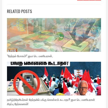
RELATED POSTS
"தேர்தல் மோகம்!" ஐயா பெ. மணியரசன்,
தமிழ்த்தேசியர்கள் தேர்தலில் பங்கு கொள்ளக் கூடாதா? ஐயா பெ. மணியரசன்
சிறப்பு நேர்காணல்!