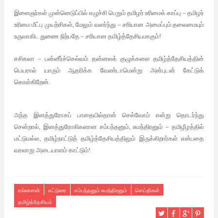
இளைஞர்கள் முன்னெடுப்பில் எழுச்சி பெறும் தமிழர் உரிமைக் காப்பு – தமிழர்
உரிமை மீட்பு முயற்சிகள், மேலும் வளர்ந்து – சரியான அமைப்பும் தலைமையும்
உருவாகிட துணை நிற்பதே – சரியான தமிழ்த்தேசியமாகும்!
சசிகலா – பன்னீர்ச்செல்வம் தன்னலக் குழுக்களை தமிழ்த்தேசியத்தின்
பெயரால் யாரும் ஆதரிக்க வேண்டாமென்று அன்புடன் கேட்டுக்
கொள்கிறேன்.
அந்த இனத்துரோகப் பாதையில்தான் செல்வோம் என்று தொடர்ந்து
சென்றால், இனத்துரோகிகளான சம்பந்தனும், சுமந்திரனும் – தமிழீழத்தில்
மட்டுமல்ல, தமிழ்நாட்டுத் தமிழ்த்தேசியத்திலும் இருக்கிறார்கள் என்பதை
வரலாறு அடையாளம் காட்டும்!
எல்லாளன்
கட்டுரை
சம்பந்தனும் சுமந்திரனும்
செய்திகள்
தமிழ்த்தேசியம்