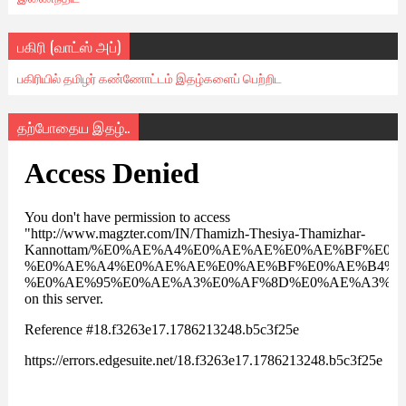
பகிரி (வாட்ஸ் அப்)
பகிரியில் தமிழர் கண்ணோட்டம் இதழ்களைப் பெற்றிட
தற்போதைய இதழ்..