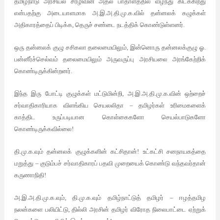
தமிழ்நாடு அரசியல் சீரழிவின் அதல பாதாளத்தில் வீழ்ந்து கிடக்கிறது
என்பதற்கு அடையாளமாக அ.இ.அ.தி.மு.க.வில் தன்னலக் கழுக்கள்
அதிகாரத்தைப் பிடிக்க, தெருச் சண்டை நடத்திக் கொண்டுள்ளனர்.
ஒரு தன்னலக் குழு சசிகலா தலைமையிலும், இன்னொரு தன்னலக்குழு ஓ.
பன்னீர்ச்செல்வம் தலைமையிலும் அருவருப்பு அரசியலை அரங்கேற்றிக்
கொண்டிருக்கின்றனர்.
இந்த இரு போட்டி குழுக்கள் மட்டுமின்றி, அ.இ.அ.தி.மு.க.வின் ஒற்றைச்
சர்வாதிகாரியாக விளங்கிய செயலலிதா – தமிழர்கள் உரிமைகளைக்
காத்திட உருப்படியான கொள்கைகளோ செயல்பாடுகளோ
கொண்டிருக்கவில்லை!
தி.மு.க.வும் தன்னலக் குழுக்களின் கட்சிதான்! உட்கட்சி சனநாயகத்தை
மறுத்து – குடும்பச் சர்வாதிகாரப் பதவி முறையைக் கொண்டு வந்தவர்தான்
கருணாநிதி!
அ.இ.அ.தி.மு.க.வும், தி.மு.க.வும் தமிழ்நாட்டுத் தமிழர் – ஈழத்தமிழ
நலன்களை பலியிட்டு, தில்லி அரசின் தமிழர் விரோத நிலைபாட்டை ஏற்றுக்