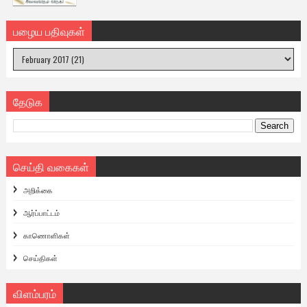
பழைய பதிவுகள்
தேடுக
செய்தி வகைகள்
அறிக்கை
ஆர்ப்பாட்டம்
காணொளிகள்
செய்திகள்
விளம்பரம்