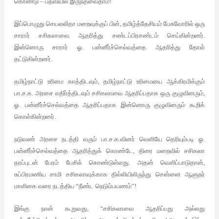
கொண்டு – பதவியில் இருந்தவைதாம்!
இப்பொழுது செயலலிதா மறைவுக்குப் பின், தமிழ்த்தேசியம் பேசுவோரில் ஒரு
சாரார் சசிகலாவை ஆதரித்து சண்டப்பிரசண்டம் செய்கின்றனர்.
இன்னொரு சாரார் ஓ. பன்னீர்ச்செல்வத்தை ஆதரித்து தோள்
தட்டுகின்றனர்.
தமிழ்நாட்டு உரிமை காத்திடவும், தமிழ்நாட்டு உரிமையை ஆக்கிரமிக்கும்
பா.ச.க. அரசை எதிர்த்திடவும் சசிகலாவை ஆதரிப்பதாக ஒரு குழுவினரும்,
ஓ. பன்னீர்ச்செல்வத்தை ஆதரிப்பதாக இன்னொரு குழுவினரும் கூறிக்
கொள்கின்றனர்.
நடுவண் அரசை நடத்தி வரும் பா.ச.க.வினர் வெளியே தெரியும்படி ஓ.
பன்னீர்ச்செல்வத்தை ஆதரித்துக் கொண்டே, திரை மறைவில் சசிகலா
தரப்புடன் பேரம் பேசிக் கொண்டுள்ளது. அதன் வெளிப்பாடுதான்,
சுப்பிரமணிய சாமி சசிகலாவுக்காக தில்லியிலிருந்து சென்னை ஆளுநர்
மாளிகை வரை நடத்திய “நீண்ட நெடும்பயணம்”!
இங்கு நான் கூறுவது, “சசிகலாவை ஆதரிப்பது அல்லது