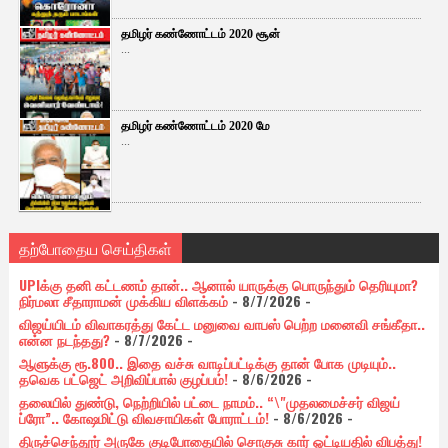
தமிழர் கண்ணோட்டம் 2020 சூன்
...
தமிழர் கண்ணோட்டம் 2020 மே
...
தற்போதைய செய்திகள்
UPIக்கு தனி கட்டணம் தான்.. ஆனால் யாருக்கு பொருந்தும் தெரியுமா?
நிர்மலா சீதாராமன் முக்கிய விளக்கம்
- 8/7/2026
-
விஜய்யிடம் விவாகரத்து கேட்ட மனுவை வாபஸ் பெற்ற மனைவி சங்கீதா..
என்ன நடந்தது?
- 8/7/2026
-
ஆளுக்கு ரூ.800.. இதை வச்சு வாடிப்பட்டிக்கு தான் போக முடியும்..
தவெக பட்ஜெட் அறிவிப்பால் குழப்பம்!
- 8/6/2026
-
தலையில் துண்டு, நெற்றியில் பட்டை நாமம்.. “\"முதலமைச்சர் விஜய்
ப்ரோ”.. கோஷமிட்டு விவசாயிகள் போராட்டம்!
- 8/6/2026
-
திருச்செந்தூர் அருகே குடிபோதையில் சொகுசு கார் ஓட்டியதில் விபத்து!