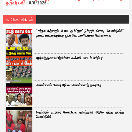
ஒருவர் பலி!
- 8/6/2026
-
காணொலிகள்
"கர்நாடகத்தைப் போல தமிழ்நாட்டுக்குக் கொடி வேண்டும்!"
ழகரம் ஊடகத்துக்கு ஐயா பெ. மணியரசன் நோ்காணல்
ஆரியத்துவா பயிற்சிக்கே அக்னிப் படைச் சேர்ப்பு!
கொள்கைப் பிளவு அல்ல! கொள்ளைத் தகராறே!
சிதம்பரம் நடராசர் கோயிலை தமிழ்நாடு அரசே ஏற்று நடத்த
வேண்டும்!