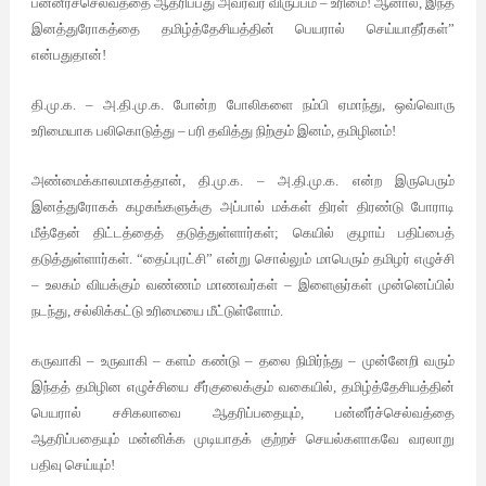
பன்னீர்ச்செல்வத்தை ஆதரிப்பது அவரவர் விருப்பம் – உரிமை! ஆனால், இந்த
இனத்துரோகத்தை தமிழ்த்தேசியத்தின் பெயரால் செய்யாதீர்கள்”
என்பதுதான்!
தி.மு.க. – அ.தி.மு.க. போன்ற போலிகளை நம்பி ஏமாந்து, ஒவ்வொரு
உரிமையாக பலிகொடுத்து – பரி தவித்து நிற்கும் இனம், தமிழினம்!
அண்மைக்காலமாகத்தான், தி.மு.க. – அ.தி.மு.க. என்ற இருபெரும்
இனத்துரோகக் கழகங்களுக்கு அப்பால் மக்கள் திரள் திரண்டு போராடி
மீத்தேன் திட்டத்தைத் தடுத்துள்ளார்கள்; கெயில் குழாய் பதிப்பைத்
தடுத்துள்ளார்கள். “தைப்புரட்சி” என்று சொல்லும் மாபெரும் தமிழர் எழுச்சி
– உலகம் வியக்கும் வண்ணம் மாணவர்கள் – இளைஞர்கள் முன்னெப்பில்
நடந்து, சல்லிக்கட்டு உரிமையை மீட்டுள்ளோம்.
கருவாகி – உருவாகி – களம் கண்டு – தலை நிமிர்ந்து – முன்னேறி வரும்
இந்தத் தமிழின எழுச்சியை சீர்குலைக்கும் வகையில், தமிழ்த்தேசியத்தின்
பெயரால் சசிகலாவை ஆதரிப்பதையும், பன்னீர்ச்செல்வத்தை
ஆதரிப்பதையும் மன்னிக்க முடியாதக் குற்றச் செயல்களாகவே வரலாறு
பதிவு செய்யும்!