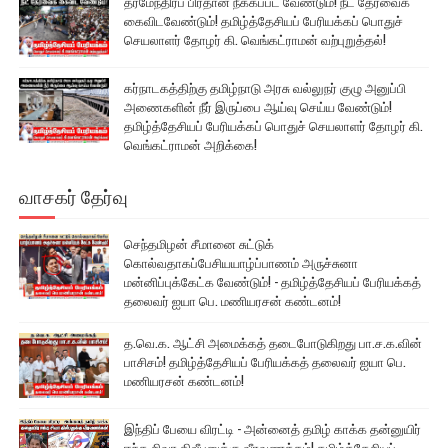
தர்மேந்திரப் பிரதான் நீக்கப்பட வேண்டும்! நீட் தேர்வைக்
கைவிடவேண்டும்! தமிழ்த்தேசியப் பேரியக்கப் பொதுச்
செயலாளர் தோழர் கி. வெங்கட்ராமன் வற்புறுத்தல்!
கர்நாடகத்திற்கு தமிழ்நாடு அரசு வல்லுநர் குழு அனுப்பி
அணைகளின் நீர் இருப்பை ஆய்வு செய்ய வேண்டும்!
தமிழ்த்தேசியப் பேரியக்கப் பொதுச் செயலாளர் தோழர் கி.
வெங்கட்ராமன் அறிக்கை!
வாசகர் தேர்வு
செந்தமிழன் சீமானை சுட்டுக்
கொல்வதாகப்பேசியயாழ்ப்பாணம் அருச்சுனா
மன்னிப்புக்கேட்க வேண்டும்! - தமிழ்த்தேசியப் பேரியக்கத்
தலைவர் ஐயா பெ. மணியரசன் கண்டனம்!
த.வெ.க. ஆட்சி அமைக்கத் தடைபோடுகிறது பா.ச.க.வின்
பாசிசம்! தமிழ்த்தேசியப் பேரியக்கத் தலைவர் ஐயா பெ.
மணியரசன் கண்டனம்!
இந்திப் பேயை விரட்டி - அன்னைத் தமிழ் காக்க தன்னுயிர்
ஈந்த சிவா திலீபனுக்கு வீரவணக்கம்! தமிழ்த்தேசியப்