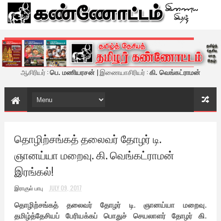
கண்ணோட்டம் - இணைய இதழ்
ஆசிரியர் :
பெ. மணியரசன்
| இணையாசிரியர் :
கி. வெங்கட்ராமன்
தொழிற்சங்கத் தலைவர் தோழர் டி.
ஞானய்யா மறைவு. கி. வெங்கட்ராமன்
இரங்கல்!
இராகுல் பாபு
JULY 09, 2017
தொழிற்சங்கத் தலைவர் தோழர் டி. ஞானய்யா மறைவு.
தமிழ்த்தேசியப் பேரியக்கப் பொதுச் செயலாளர் தோழர் கி.