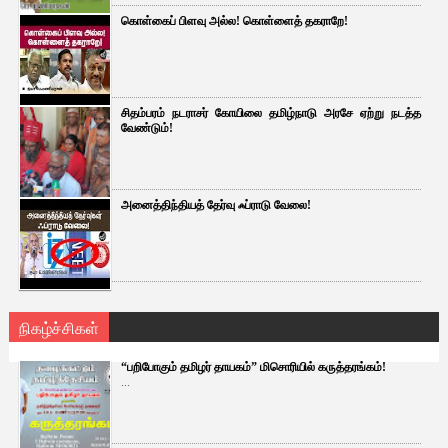
கொள்கைப் பிளவு அல்ல! கொள்ளைத் தகராறே!
சிதம்பரம் நடராசர் கோயிலை தமிழ்நாடு அரசே ஏற்று நடத்த
வேண்டும்!
அனைத்திந்தியத் தேர்வு ஃப்ராடு வேலை!
நிகழ்ச்சிகள்
“பறிபோகும் தமிழர் தாயகம்” மிசொரியில் கருத்தரங்கம்!
...