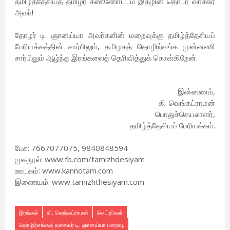
தமிழ்த்தேசியத் தமிழர் கண்ணோட்டம் இதழின் தொடர் வாசகர்
அவர்!
தோழர் டி. ஞானய்யா அவர்களின் மறைவுக்கு தமிழ்த்தேசியப்
பேரியக்கத்தின் சார்பிலும், தமிழகத் தொழிற்சங்க முன்னணி
சார்பிலும் ஆழ்ந்த இரங்கலைத் தெரிவித்துக் கொள்கிறேன்.
இன்னணம்,
கி. வெங்கட்ராமன்
பொதுச்செயலாளர்,
தமிழ்த்தேசியப் பேரியக்கம்.
பேச: 7667077075, 9840848594
முகநூல்: www.fb.com/tamizhdesiyam
ஊடகம்: www.kannotam.com
இணையம்: www.tamizhthesiyam.com
இரங்கல்
கி. வெங்கட்ராமன்
செய்திகள்
தொழிற்சங்கத் தலைவர் டி. ஞானய்யா மறைவு.