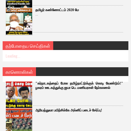
தமிழர் கண்ணோட்டம் 2020 மே
...
தற்போதைய செய்திகள்
Loading...
காணொலிகள்
"கர்நாடகத்தைப் போல தமிழ்நாட்டுக்குக் கொடி வேண்டும்!"
ழகரம் ஊடகத்துக்கு ஐயா பெ. மணியரசன் நோ்காணல்
ஆரியத்துவா பயிற்சிக்கே அக்னிப் படைச் சேர்ப்பு!