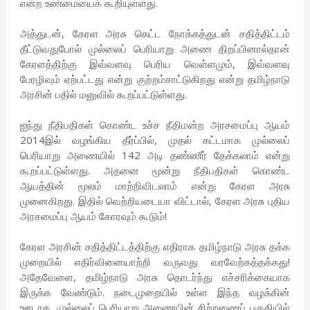
என்ற உண்மையைக் கூறியுள்ளது.
அத்துடன், கேரள அரசு கெட்ட நோக்கத்துடன் சதித்திட்டம்
தீட்டுவதுபோல் முல்லைப் பெரியாறு அணை திறப்பினால்தான்
கேரளத்திற்கு இவ்வளவு பெரிய வெள்ளமும், இவ்வளவு
பேரழிவும் ஏற்பட்டது என்று குற்றம்சாட்டுகிறது என்று தமிழ்நாடு
அரசின் பதில் மனுவில் கூறப்பட்டுள்ளது.
ஐந்து நீதிபதிகள் கொண்ட உச்ச நீதிமன்ற அரசமைப்பு ஆயம்
2014இல் வழங்கிய தீர்ப்பில், முதல் கட்டமாக முல்லைப்
பெரியாறு அணையில் 142 அடி தண்ணீர் தேக்கலாம் என்று
கூறப்பட்டுள்ளது. அதனை மூன்று நீதிபதிகள் கொண்ட
ஆயத்தின் மூலம் மாற்றிவிடலாம் என்று கேரள அரசு
முனைகிறது. இதில் வெற்றியடையா விட்டால், கேரள அரசு புதிய
அரசமைப்பு ஆயம் கோரவும் கூடும்!
கேரள அரசின் சதித்திட்டத்திற்கு எதிராக தமிழ்நாடு அரசு தக்க
முறையில் எதிர்வினையாற்றி வருவது வரவேற்கத்தக்கது!
அதேவேளை, தமிழ்நாடு அரசு தொடர்ந்து எச்சரிக்கையாக
இருக்க வேண்டும். நடைமுறையில் உள்ள இந்த வழக்கின்
ஊடாக, முல்லைப் பெரியாறு அணையின் சிற்றணைப் பகுதியில்