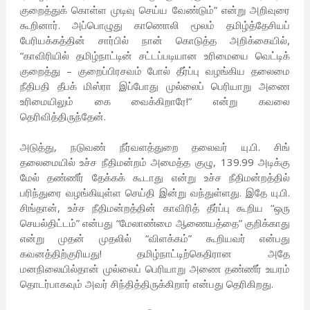
குறைத்துக் கொள்ள முடிவு செய்ய வேண்டும்” என்று அறிவுரை
கூறினார். அப்பொழுது காணொலி மூலம் தமிழ்த்தேசியப்
பேரியக்கத்தின் சார்பில் நான் கொடுத்த அறிக்கையில்,
“காவிரியில் தமிழ்நாட்டின் சட்டப்படியான உரிமையை வெட்டிக்
குறைத்து – குறைப்பிரசவம் போல் தீர்ப்பு வழங்கிய தலைமை
நீதிபதி தீபக் மிஸ்ரா இப்போது முல்லைப் பெரியாறு அணை
உரிமையிலும் கை வைக்கிறாரே!” என்று கவலை
தெரிவித்திருந்தேன்.
அடுத்து, நடுவண் நீர்வளத்துறை தலைவர் யு.பி. சிங்
தலைமையில் உச்ச நீதிமன்றம் அமைத்த குழு, 139.99 அடிக்கு
மேல் தண்ணீர் தேக்கக் கூடாது என்று உச்ச நீதிமன்றத்தில்
பரிந்துரை வழங்கியுள்ள செய்தி இன்று வந்துள்ளது. இதே யு.பி.
சிங்தான், உச்ச நீதிமன்றத்தின் காவிரித் தீர்ப்பு கூறிய “ஒரு
செயல்திட்டம்” என்பது “மேலாண்மை ஆணையத்தை” குறிக்காது
என்று முதன் முதலில் “விளக்கம்” கூறியவர் என்பது
கவனத்திற்குரியது! தமிழ்நாட்டிற்கெதிரான அதே
மனநிலையில்தான் முல்லைப் பெரியாறு அணை தண்ணீர் உயரம்
தொடர்பாகவும் அவர் சிந்தித்திருக்கிறார் என்பது தெரிகிறது.