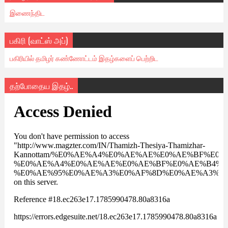
இணைந்திட
பகிரி (வாட்ஸ் அப்)
பகிரியில் தமிழர் கண்ணோட்டம் இதழ்களைப் பெற்றிட
தற்போதைய இதழ்..