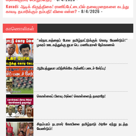
Kavadi: ஆடிக் கிருத்திகை! ராணிப்பேட்டையில் தலைமுறைகளை கடந்து
காவடி தயாரிக்கும் தம்பதி! விலை என்ன?
- 8/4/2026
-
காணொலிகள்
"கர்நாடகத்தைப் போல தமிழ்நாட்டுக்குக் கொடி வேண்டும்!"
ழகரம் ஊடகத்துக்கு ஐயா பெ. மணியரசன் நோ்காணல்
ஆரியத்துவா பயிற்சிக்கே அக்னிப் படைச் சேர்ப்பு!
கொள்கைப் பிளவு அல்ல! கொள்ளைத் தகராறே!
சிதம்பரம் நடராசர் கோயிலை தமிழ்நாடு அரசே ஏற்று நடத்த
வேண்டும்!