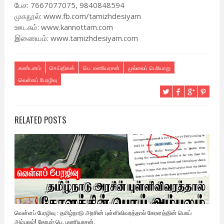
பேச: 7667077075, 9840848594
முகநூல்: www.fb.com/tamizhdesiyam
ஊடகம்: www.kannottam.com
இணையம்: www.tamizhdesiyam.com
கண்டனம்
செய்திகள்
பெ. மணியரசன்
முல்லைப் பெரியாறு
வெள்ளப் பேரழிவு
RELATED POSTS
வெள்ளப் பேரழிவு : தமிழ்நாடு அரசின் புள்ளிவிவரத்தால் கேரளத்தின் பொய்
அம்பலம்! தோழர் பெ. மணியரசன்.