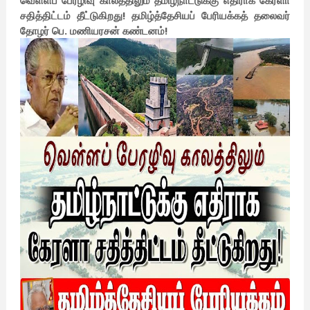
வெள்ளப் பேரழிவு காலத்திலும் தமிழ்நாட்டுக்கு எதிராக கேரளா
சதித்திட்டம் தீட்டுகிறது! தமிழ்த்தேசியப் பேரியக்கத் தலைவர்
தோழர் பெ. மணியரசன் கண்டனம்!