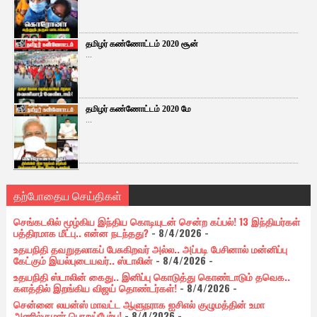
தமிழர் கண்ணோட்டம் 2020 சூன்
...
தமிழர் கண்ணோட்டம் 2020 மே
...
தற்போதைய செய்திகள்
செங்கடலில் மூழ்கிய இந்திய கொடியுடன் சென்ற கப்பல்! 13 இந்தியர்கள்
பத்திரமாக மீட்பு.. என்ன நடந்தது?
- 8/4/2026
-
உதயநிதி தவறுதலாகப் பேசுகிறவர் அல்ல.. அப்படி பேசினால் மன்னிப்பு
கேட்கும் இயல்புடையவர்.. ஸ்டாலின்
- 8/4/2026
-
உதயநிதி ஸ்டாலின் கைது.. இனிப்பு கொடுத்து கொண்டாடும் தவெக..
களத்தில் இறங்கிய விஜய் தொண்டர்கள்!
- 8/4/2026
-
சென்னை லயன்ஸ் மாவட்ட ஆளுநராக ஐசிஎல் குழுமத்தின் உமா
அணில்குமார் பொறுப்பேற்பு!
- 8/4/2026
-