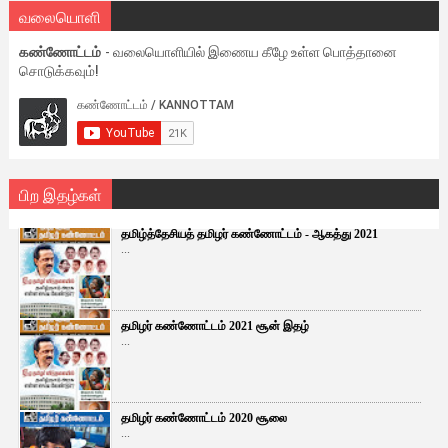
வலையொளி
கண்ணோட்டம்
- வலையொளியில் இணைய கீழே உள்ள பொத்தானை
சொடுக்கவும்!
பிற இதழ்கள்
தமிழ்த்தேசியத் தமிழர் கண்ணோட்டம் - ஆகத்து 2021
...
தமிழர் கண்ணோட்டம் 2021 சூன் இதழ்
...
தமிழர் கண்ணோட்டம் 2020 சூலை
...