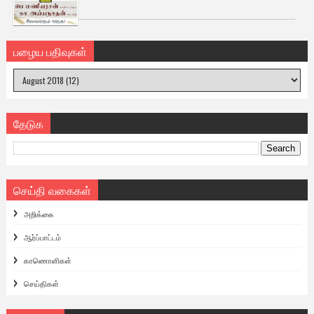
பழைய பதிவுகள்
தேடுக
செய்தி வகைகள்
அறிக்கை
ஆர்ப்பாட்டம்
காணொளிகள்
செய்திகள்