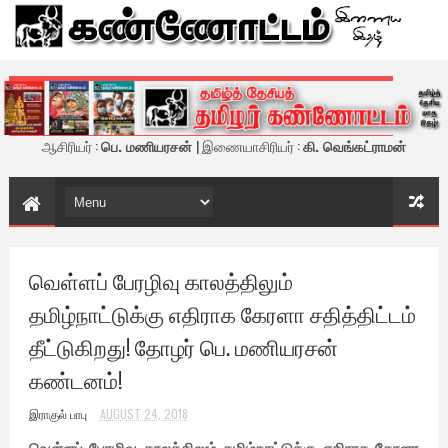
கண்ணோட்டம் - இணைய இதழ்
ஆசிரியர் :
பெ. மணியரசன்
| இணையாசிரியர் :
கி. வெங்கட்ராமன்
வெள்ளப் பேரழிவு காலத்திலும்
தமிழ்நாட்டுக்கு எதிராக கேரளா சதித்திட்டம்
தீட்டுகிறது! தோழர் பெ. மணியரசன்
கண்டனம்!
இராகுல் பாபு
AUGUST 24, 2018