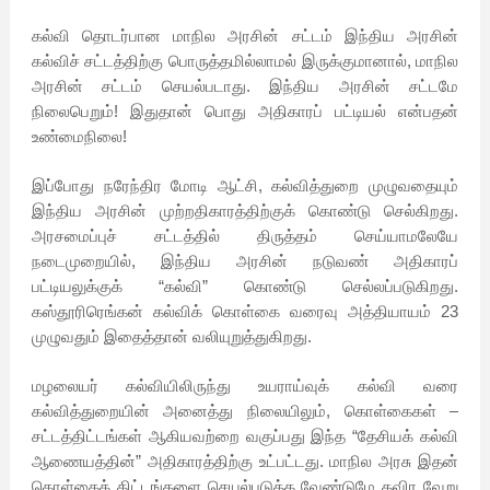
கல்வி தொடர்பான மாநில அரசின் சட்டம் இந்திய அரசின்
கல்விச் சட்டத்திற்கு பொருத்தமில்லாமல் இருக்குமானால், மாநில
அரசின் சட்டம் செயல்படாது. இந்திய அரசின் சட்டமே
நிலைபெறும்! இதுதான் பொது அதிகாரப் பட்டியல் என்பதன்
உண்மைநிலை!
இப்போது நரேந்திர மோடி ஆட்சி, கல்வித்துறை முழுவதையும்
இந்திய அரசின் முற்றதிகாரத்திற்குக் கொண்டு செல்கிறது.
அரசமைப்புச் சட்டத்தில் திருத்தம் செய்யாமலேயே
நடைமுறையில், இந்திய அரசின் நடுவண் அதிகாரப்
பட்டியலுக்குக் “கல்வி” கொண்டு செல்லப்படுகிறது.
கஸ்தூரிரெங்கன் கல்விக் கொள்கை வரைவு அத்தியாயம் 23
முழுவதும் இதைத்தான் வலியுறுத்துகிறது.
மழலையர் கல்வியிலிருந்து உயராய்வுக் கல்வி வரை
கல்வித்துறையின் அனைத்து நிலையிலும், கொள்கைகள் –
சட்டத்திட்டங்கள் ஆகியவற்றை வகுப்பது இந்த “தேசியக் கல்வி
ஆணையத்தின்” அதிகாரத்திற்கு உட்பட்டது. மாநில அரசு இதன்
கொள்கைத் திட்டங்களை செயல்படுத்த வேண்டுமே தவிர வேறு