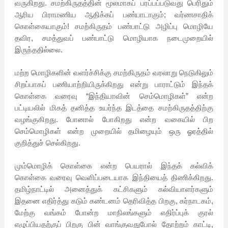
வருகிறது. சமற்கிருதத்தின் மூலமாகப் பரப்பப்படுவது பெரிதும்
ஆரிய பிராமணிய ஆதிக்கப் பண்பாடாகும்; வர்ணசாதிக்
கொள்கையாகும்! சமற்கிருதம் பண்பாட்டு அழிப்பு மொழியே
தவிர, சமத்துவப் பண்பாட்டு மொழியாக நடைமுறையில்
இருந்ததில்லை.
மற்ற மொழிகளின் வளர்ச்சிக்கு சமற்கிருதம் வரலாறு நெடுகிலும்
சிறப்பாகப் பணியாற்றியிருக்கிறது என்று பாராட்டும் இந்தக்
கொள்கை வரைவு “இந்தியாவின் செம்மொழிகள்” என்ற
பட்டியலில் மிகத் தனித்த உயர்ந்த இடத்தை சமற்கிருதத்திற்கு
வழங்குகிறது. போனால் போகிறது என்ற வகையில் பிற
செம்மொழிகள் என்ற முறையில் தமிழையும் ஒரு ஓரத்தில்
குறித்துச் செல்கிறது.
மும்மொழிக் கொள்கை என்ற பெயரால் இந்தக் கல்விக்
கொள்கை வரைவு வெளிப்படையாக இந்தியைத் திணிக்கிறது.
தமிழ்நாட்டில் அனைத்துக் கட்சிகளும் கல்வியாளர்களும்
இதனை எதிர்த்து கடும் கண்டனம் தெரிவித்த பிறகு, கர்நாடகம்,
மேற்கு வங்கம் போன்ற மாநிலங்களும் எதிர்ப்புக் குரல்
எழுப்பியதற்குப் பிறகு பின் வாங்குவதுபோல் தோற்றம் காட்டி,