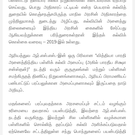
பன்னாட்டு தனியார் கல்வி நிறுவனங்கள் கடைவிரிக்க ஏற்பாடு
செய்வது, பொது அதிகாரப் பட்டியல் என்ற பெயரால் கல்வித்
துறையில் கொஞ்சநஞ்சமிருந்த மாநில அரசின் அதிகாரத்தை
முற்றிலுமாகத் துடைத்து அழிப்பது, கல்வியின் அனைத்து
நிலைகளையும் இந்திய அரசின் கைகளில் சேர்ப்பது
ஆகியவற்றுக்கான பரிந்துரைகள்தான் இந்தக் கல்விக்
கொள்கை வரைவு – 2019-இல் உள்ளது.
ஆரியத்துவ ஆர்.எஸ்.எஸ்.-இன் ஒரு பிரிவான “வித்தியா பாரதி
அனைத்திந்திய பள்ளிக் கல்வி அமைப்பு (அகில் பாரதீய சிக்ஷா
சன்ஸ்தன்)” நடத்தி வரும் குருகுலங்கள் மற்றும் பள்ளிகள்
சமற்கிருதத் திணிப்பு நிறுவனங்களாகவும், ஆரியப் பிராமணியப்
பண்பாட்டுப் பரப்பலுக்கான அமைப்புகளாகவும் இருப்பதை நாடு
அறியும்.
மதங்களைப் பரப்புவதற்காக அரசமைப்புச் சட்டம் வழங்கும்
உரிமையை தவறாகப் பயன்படுத்தி, இவற்றை ஆர்.எஸ்.எஸ்.
நடத்தி வருகிறது. இவற்றுள் சில பள்ளிகளில் வழக்கமான
பள்ளிகளில் சொல்லித் தரப்படும் கல்வி அளிக்கப்படுவதால்
ஏற்கெனவே சட்டத்திலுள்ள சந்து பொந்துகளைப் பயன்படுத்தி