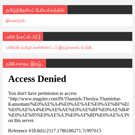
தமிழ்த்தேசியப் பேரியக்கத்தில்
இணைந்திட
பகிரி (வாட்ஸ் அப்)
பகிரியில் தமிழர் கண்ணோட்டம் இதழ்களைப் பெற்றிட
தற்போதைய இதழ்..