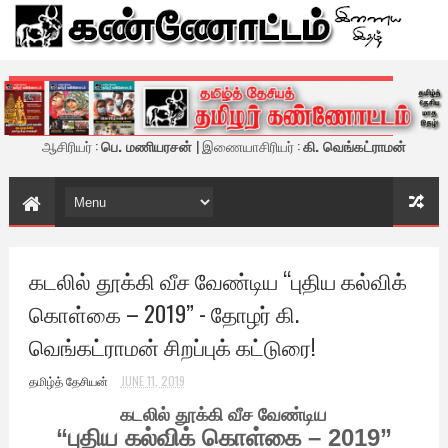
கண்ணோட்டம் - இணைய இதழ்
ஆசிரியர் :
பெ. மணியரசன்
| இணையாசிரியர் :
கி. வெங்கட்ராமன்
கடலில் தூக்கி வீச வேண்டிய “புதிய கல்விக்
கொள்கை – 2019” - தோழர் கி.
வெங்கட்ராமன் சிறப்புக் கட்டுரை!
தமிழ்த் தேசியன்
JUNE 11, 2019
கடலில் தூக்கி வீச வேண்டிய
“புதிய கல்விக் கொள்கை – 2019”