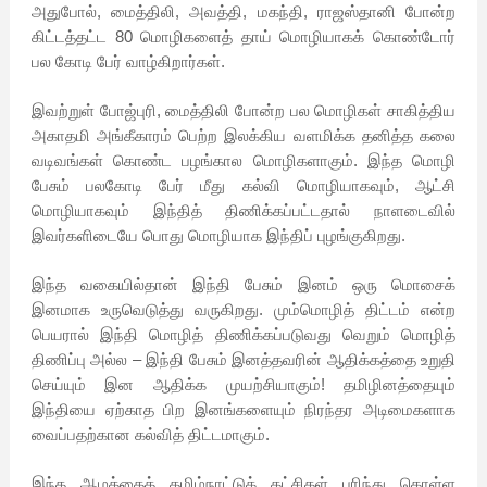
அதுபோல், மைத்திலி, அவத்தி, மகந்தி, ராஜஸ்தானி போன்ற
கிட்டத்தட்ட 80 மொழிகளைத் தாய் மொழியாகக் கொண்டோர்
பல கோடி பேர் வாழ்கிறார்கள்.
இவற்றுள் போஜ்புரி, மைத்திலி போன்ற பல மொழிகள் சாகித்திய
அகாதமி அங்கீகாரம் பெற்ற இலக்கிய வளமிக்க தனித்த கலை
வடிவங்கள் கொண்ட பழங்கால மொழிகளாகும். இந்த மொழி
பேசும் பலகோடி பேர் மீது கல்வி மொழியாகவும், ஆட்சி
மொழியாகவும் இந்தித் திணிக்கப்பட்டதால் நாளடைவில்
இவர்களிடையே பொது மொழியாக இந்திப் புழங்குகிறது.
இந்த வகையில்தான் இந்தி பேசும் இனம் ஒரு மொசைக்
இனமாக உருவெடுத்து வருகிறது. மும்மொழித் திட்டம் என்ற
பெயரால் இந்தி மொழித் திணிக்கப்படுவது வெறும் மொழித்
திணிப்பு அல்ல – இந்தி பேசும் இனத்தவரின் ஆதிக்கத்தை உறுதி
செய்யும் இன ஆதிக்க முயற்சியாகும்! தமிழினத்தையும்
இந்தியை ஏற்காத பிற இனங்களையும் நிரந்தர அடிமைகளாக
வைப்பதற்கான கல்வித் திட்டமாகும்.
இந்த ஆழத்தைத் தமிழ்நாட்டுக் கட்சிகள் புரிந்து கொள்ள