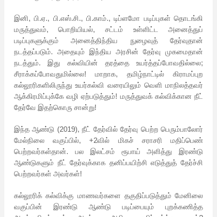
இனி, பி.ஏ., பி.எஸ்.சி., பி.காம்., டிப்ளமோ படிப்புகள் தொடங்கி
மருத்துவம், பொறியியல், சட்டம் உள்ளிட்ட அனைத்துப்
படிப்புகளுக்கும் அனைத்திந்திய நுழைவுத் தேர்வுதான்
நடத்தப்படும். அதையும் இந்திய அரசின் தேர்வு முகமைதான்
நடத்தும். இது கல்வியின் தரத்தை உயர்த்தப்போவதில்லை;
சீராக்கப்போவதுமில்லை! மாறாக, தமிழ்நாட்டில் கிராமப்புற
கல்லூரிகளிலிருந்து உயர்கல்வி வரையிலும் வெளி மாநிலத்தவர்
ஆக்கிரமிப்புக்கே வழி ஏற்படுத்தும்! மருத்துவக் கல்விக்கான நீட்
தேர்வே இதற்கொரு சான்று!
இந்த ஆண்டு (2019), நீட் தேர்வில் தேர்வு பெற்ற பெரும்பாலோர்
மேல்நிலை வகுப்பில், +2வில் மிகச் சராசரி மதிப்பெண்
பெற்றவர்கள்தான். பல இலட்சம் ரூபாய் அளித்து இரண்டு
ஆண்டுகளும் நீட் தேர்வுக்காக தனிப்பயிற்சி எடுத்துத் தேர்ச்சி
பெற்றவர்கள் அவர்கள்!
கல்லூரிக் கல்விக்கு மாணவர்களை தகுதிப்படுத்தும் மேனிலை
வகுப்பின் இரண்டு ஆண்டு படிப்பையும் புறக்கணித்த