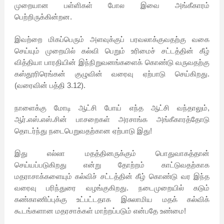
முறையான பள்ளிகள் போல இவை அங்கீகாரம்
பெற்றிருக்கின்றன.
இவற்றை மிகப்பெரும் அளவுக்குப் பரவலாக்குவதற்கு வகை
செய்யும் முறையில் கல்வி பெறும் உரிமைச் சட்டத்தின் கீழ்
வித்தியா பாரதியின் இந்நிறுவனங்களைக் கொண்டு வருவதற்கு
கஸ்தூரிரெங்கன் குழுவின் வரைவு ஏற்பாடு செய்கிறது.
(வரைவின் பத்தி 3.12).
நாளைக்கு மோடி ஆட்சி போய் எந்த ஆட்சி வந்தாலும்,
ஆர்.எஸ்.எஸ்.சின் பாசறைகள் அரசாங்க அங்கீகாரத்தோடு
தொடர்ந்து நடைபெறுவதற்கான ஏற்பாடு இது!
இது எல்லா மதத்தினருக்கும் பொதுவாகத்தான்
செய்யப்படுகிறது என்று தோற்றம் காட்டுவதற்காக
மதராசாக்களையும் கல்விச் சட்டத்தின் கீழ் கொண்டு வர இந்த
வரைவு பரிந்துரை வழங்குகிறது. நடைமுறையில் கடும்
கண்காணிப்புக்கு உட்பட்டதாக இசுலாமிய மதக் கல்விக்
கூடங்களான மதரசாக்கள் மாற்றப்படும் என்பதே உண்மை!