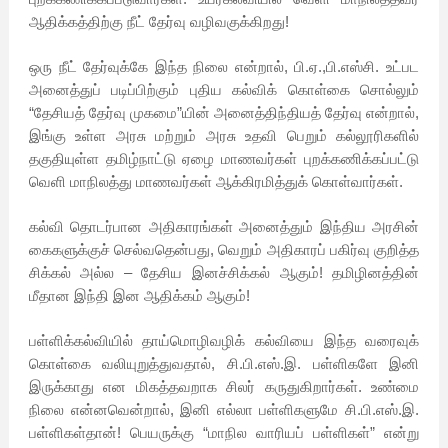
ஆதிக்கத்திற்கு நீட் தேர்வு வழிவகுக்கிறது!
ஒரு நீட் தேர்வுக்கே இந்த நிலை என்றால், பி.ஏ.,பி.எஸ்சி. உட்பட
அனைத்துப் படிப்பிற்கும் புதிய கல்விக் கொள்கை சொல்லும்
“தேசியத் தேர்வு முகமை”யின் அனைத்திந்தியத் தேர்வு என்றால்,
இங்கு உள்ள அரசு மற்றும் அரசு உதவி பெறும் கல்லூரிகளில்
தகுதியுள்ள தமிழ்நாட்டு ஏழை மாணவர்கள் புறக்கணிக்கப்பட்டு
வெளி மாநிலத்து மாணவர்கள் ஆக்கிரமித்துக் கொள்வார்கள்.
கல்வி தொடர்பான அதிகாரங்கள் அனைத்தும் இந்திய அரசின்
கைகளுக்குச் செல்வதென்பது, வெறும் அதிகாரப் பகிர்வு குறித்த
சிக்கல் அல்ல – தேசிய இனச்சிக்கல் ஆகும்! தமிழினத்தின்
மீதான இந்தி இன ஆதிக்கம் ஆகும்!
பள்ளிக்கல்வியில் தாய்மொழிவழிக் கல்வியை இந்த வரைவுக்
கொள்கை வலியுறுத்துவதால், சி.பி.எஸ்.இ. பள்ளிகளே இனி
இருக்காது என மிகத்தவறாக சிலர் கருதுகிறார்கள். உண்மை
நிலை என்னவென்றால், இனி எல்லா பள்ளிகளுமே சி.பி.எஸ்.இ.
பள்ளிகள்தான்! பெயருக்கு “மாநில வாரியப் பள்ளிகள்” என்று