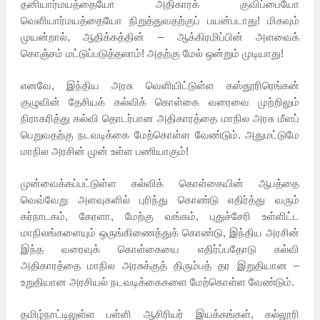
தனியார்மயத்தையோ அதிகாரக் குவிப்பையோ
வெளியார்மயத்தையோ நிறுத்துவதற்குப் பயன்படாது! மிகவும்
முயன்றால், ஆதிக்கத்தின் – ஆக்கிரமிப்பின் அளவைக்
கொஞ்சம் மட்டுப்படுத்தலாம்! அதற்கு மேல் ஒன்றும் முடியாது!
எனவே, இந்திய அரசு வெளியிட்டுள்ள கஸ்தூரிரெங்கன்
குழுவின் தேசியக் கல்விக் கொள்கை வரைவை முற்றிலும்
நிராகரித்து கல்வி தொடர்பான அதிகாரத்தை மாநில அரசு மீளப்
பெறுவதற்கு நடவடிக்கை மேற்கொள்ள வேண்டும். அதுமட்டுமே
மாநில அரசின் முன் உள்ள பணியாகும்!
முன்வைக்கப்பட்டுள்ள கல்விக் கொள்கையின் ஆபத்தை
வெவ்வேறு அளவுகளில் புரிந்து கொண்டு எதிர்த்து வரும்
கர்நாடகம், கேரளா, மேற்கு வங்கம், புதுச்சேரி உள்ளிட்ட
மாநிலங்களையும் ஒருங்கிணைத்துக் கொண்டு, இந்திய அரசின்
இந்த வரைவுக் கொள்கையை எதிர்ப்பதோடு கல்வி
அதிகாரத்தை மாநில அரசுக்குத் திரும்பத் தர இறுதியான –
உறுதியான அரசியல் நடவடிக்கைகளை மேற்கொள்ள வேண்டும்.
தமிழ்நாட்டிலுள்ள பள்ளி ஆசிரியர் இயக்கங்கள், கல்லூரி