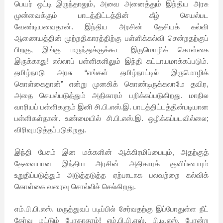
பெயர் ஒட்டி இருந்தாலும், அவை அனைத்தும் இந்திய அரசு
முன்வைக்கும் பாடத்திட்டத்தின் கீழ் செயல்பட
வேண்டியவைதான். இந்திய அரசின் தேசியக் கல்வி
ஆணையத்தின் முற்றதிகாரத்திற்கு பள்ளிக்கல்வி சென்றதற்குப்
பிறகு, இங்கு மருந்துக்குக்கூட இருமொழிக் கொள்கை
இருக்காது! எல்லாப் பள்ளிகளிலும் இந்தி கட்டாயமாக்கப்படும்.
தமிழ்நாடு அரசு “எங்கள் தமிழ்நாட்டில் இருமொழிக்
கொள்கைதான்” என்று முனகிக் கொண்டிருக்கலாமே தவிர,
அதை செயல்படுத்தும் அதிகாரம் பறிக்கப்படுகிறது. மாநில
வாரியப் பள்ளிகளும் இனி சி.பி.எஸ்.இ. பாடத்திட்டத்தின்படியான
பள்ளிகள்தான். உண்மையில் சி.பி.எஸ்.இ. ஒழிக்கப்படவில்லை;
விரிவுபடுத்தப்படுகிறது.
இந்தி பேசும் இன மக்களின் ஆக்கிரமிப்பையும், அதற்குத்
தேவையான இந்திய அரசின் அதிகாரக் குவிப்பையும்
உறுதிப்படுத்தும் அடுத்தடுத்த ஏற்பாடாக பலவற்றை கல்விக்
கொள்கை வரைவு சொல்லிச் செல்கிறது.
எம்.பி.பி.எஸ். மருத்துவப் படிப்பில் சேர்வதற்கு இப்போதுள்ள நீட்
தேர்வு மட்டும் போதாதாம்! எம்.பி.பி.எஸ், பி.டி.எஸ். போன்ற