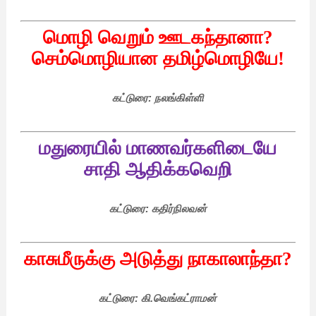
மொழி
வெறும்
ஊடகந்தானா
?
செம்மொழியான
தமிழ்மொழியே
!
கட்டுரை
:
நலங்கிள்ளி
மதுரையில்
மாணவர்களிடையே
சாதி
ஆதிக்கவெறி
கட்டுரை
:
கதிர்நிலவன்
காசுமீருக்கு
அடுத்து
நாகாலா
ந்தா
?
கட்டுரை
:
கி
.
வெங்கட்ராமன்