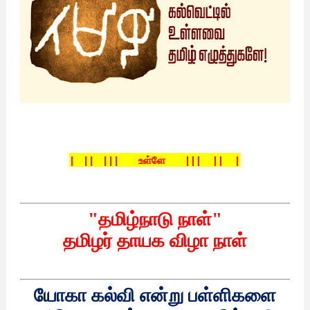
| || ||| உள்ளே
||| || |
"
தமிழ்நாடு
நாள்
"
தமிழர்
தாயக
விழா
நாள்
யோகா
கல்வி
என்று
பள்ளிகளை