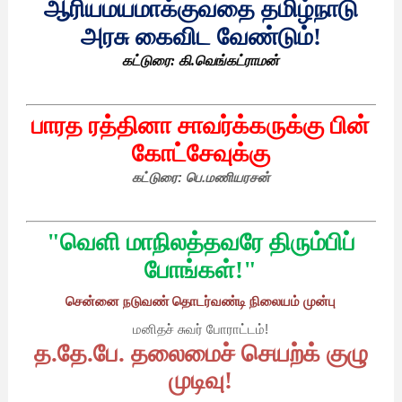
ஆரியமயமாக்குவதை
தமிழ்நாடு
அரசு
கைவிட
வேண்டும்
!
கட்டுரை
:
கி
.
வெங்கட்ராமன்
பாரத
ரத்தினா
சாவர்க்கருக்கு
பின்
கோட்சேவுக்கு
கட்டுரை
:
பெ
.
மணியரசன்
"
வெளி
மா
நிலத்தவரே
திரும்பிப்
போங்கள்
!"
சென்னை
நடுவண்
தொடர்வண்டி
நிலையம்
முன்பு
மனிதச்
சுவர்
போராட்டம்
!
த
.
தே
.
பே
.
தலைமைச்
செயற்க்
குழு
முடிவு
!