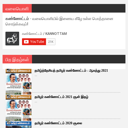
வலையொளி
கண்ணோட்டம்
- வலையொளியில் இணைய கீழே உள்ள பொத்தானை
சொடுக்கவும்!
பிற இதழ்கள்
தமிழ்த்தேசியத் தமிழர் கண்ணோட்டம் - ஆகத்து 2021
...
தமிழர் கண்ணோட்டம் 2021 சூன் இதழ்
...
தமிழர் கண்ணோட்டம் 2020 சூலை
...