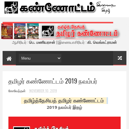
கண்ணோட்டம் - இணைய இதழ்
ஆசிரியர் :
பெ. மணியரசன்
| இணையாசிரியர் :
கி. வெங்கட்ராமன்
தமிழர் கண்ணோட்டம் 2019 நவம்பர்
கோவேந்தன்
NOVEMBER 10, 2019
தமிழ்த்தேசியத் தமிழர் கண்ணோட்டம்
2019 நவம்பர் இதழ்