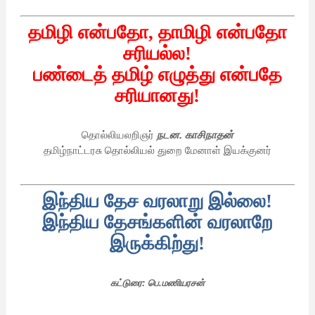
தமிழி
என்பதோ
,
தாமிழி
என்பதோ
சரியல்ல
!
பண்டைத்
தமிழ்
எழுத்து
என்பதே
சரியானது
!
தொல்லியலறிஞர்
நடன
.
காசிநாதன்
தமிழ்நாட்டரசு
தொல்லியல்
துறை
மேனாள்
இயக்குனர்
இந்திய
தேச
வரலாறு
இல்லை
!
இந்திய
தேசங்களின்
வரலாறே
இருக்கிற்து
!
கட்டுரை
:
பெ
.
மணியரசன்