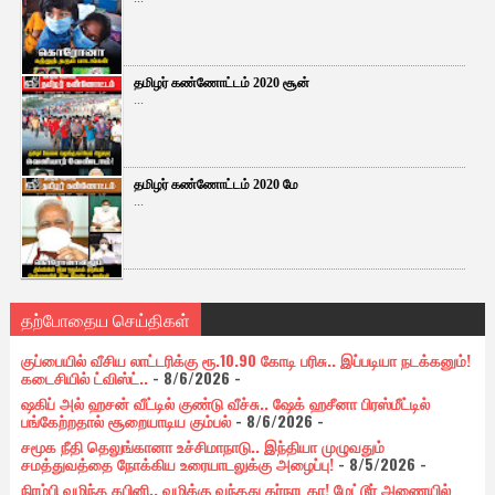
தமிழர் கண்ணோட்டம் 2020 சூன்
...
தமிழர் கண்ணோட்டம் 2020 மே
...
தற்போதைய செய்திகள்
குப்பையில் வீசிய லாட்டரிக்கு ரூ.10.90 கோடி பரிசு.. இப்படியா நடக்கனும்!
கடைசியில் ட்விஸ்ட்..
- 8/6/2026
-
ஷகிப் அல் ஹசன் வீட்டில் குண்டு வீச்சு.. ஷேக் ஹசீனா பிரஸ்மீட்டில்
பங்கேற்றதால் சூறையாடிய கும்பல்
- 8/6/2026
-
சமூக நீதி தெலுங்கானா உச்சிமாநாடு.. இந்தியா முழுவதும்
சமத்துவத்தை நோக்கிய உரையாடலுக்கு அழைப்பு!
- 8/5/2026
-
நிரம்பி வழிந்த கபினி.. வழிக்கு வந்தது கர்நாடகா! மேட்டூர் அணையில்