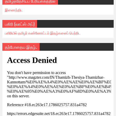
தமிழ்த்தேசியப் பேரியக்கத்தில்
இணைந்திட
பகிரி (வாட்ஸ் அப்)
பகிரியில் தமிழர் கண்ணோட்டம் இதழ்களைப் பெற்றிட
தற்போதைய இதழ்..