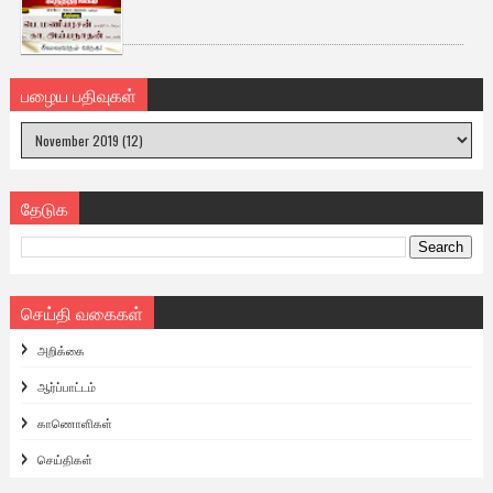
பழைய பதிவுகள்
தேடுக
செய்தி வகைகள்
அறிக்கை
ஆர்ப்பாட்டம்
காணொளிகள்
செய்திகள்