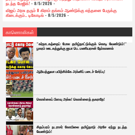
நடந்த மேஜிக்!
- 8/5/2026
-
விஜய் அரசு தரும் 8 கிராம் தங்கம் ஆண்டுக்கு எத்தனை பேருக்கு
கிடைக்கும்.. டிகோடிங்
- 8/5/2026
-
காணொலிகள்
"கர்நாடகத்தைப் போல தமிழ்நாட்டுக்குக் கொடி வேண்டும்!"
ழகரம் ஊடகத்துக்கு ஐயா பெ. மணியரசன் நோ்காணல்
ஆரியத்துவா பயிற்சிக்கே அக்னிப் படைச் சேர்ப்பு!
கொள்கைப் பிளவு அல்ல! கொள்ளைத் தகராறே!
சிதம்பரம் நடராசர் கோயிலை தமிழ்நாடு அரசே ஏற்று நடத்த
வேண்டும்!