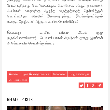
நோய் பறித்தது கொடுமையிலும் கொடுமை. புலியூர் நாகராசன்
அவா்கள் மறைவுக்கு ஆழந்த வருத்தத்தைத் தெரிவித்துக்
கொள்கிறேன். அவரின் இல்லத்தார்க்கும், இயக்கத்தார்க்கும்
கனத்த நெஞ்சுடன் ஆறுதல் கூறிக் கொள்கிறேன்.
இவ்வாறு காவிரி உரிமை மீட்புக் குழு
ஒருங்கிணைப்பாளர் பெ.மணியரசன் அவர்கள் தனது இரங்கல்
அறிக்கையில் தெரிவித்துள்ளார்.
இரங்கல்
உழவர் இயக்கத் தலைவர்
செய்திகள்
புலியூர் நாகராஜன்
பெ. மணியரசன்
RELATED POSTS