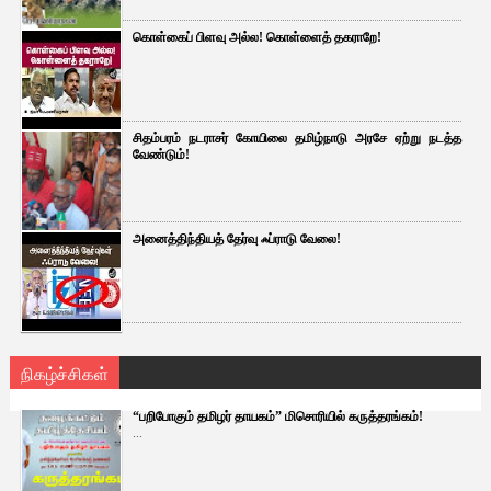
கொள்கைப் பிளவு அல்ல! கொள்ளைத் தகராறே!
சிதம்பரம் நடராசர் கோயிலை தமிழ்நாடு அரசே ஏற்று நடத்த
வேண்டும்!
அனைத்திந்தியத் தேர்வு ஃப்ராடு வேலை!
நிகழ்ச்சிகள்
“பறிபோகும் தமிழர் தாயகம்” மிசொரியில் கருத்தரங்கம்!
...