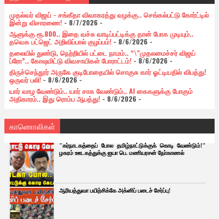
முதல்வர் விஜய் - சங்கீதா விவாகரத்து வழக்கு.. செங்கல்பட்டு கோர்ட்டில்
இன்று விசாரணை!
- 8/7/2026
-
ஆளுக்கு ரூ.800.. இதை வச்சு வாடிப்பட்டிக்கு தான் போக முடியும்..
தவெக பட்ஜெட் அறிவிப்பால் குழப்பம்!
- 8/6/2026
-
தலையில் துண்டு, நெற்றியில் பட்டை நாமம்.. “\"முதலமைச்சர் விஜய்
ப்ரோ”.. கோஷமிட்டு விவசாயிகள் போராட்டம்!
- 8/6/2026
-
திருச்செந்தூர் அருகே குடிபோதையில் சொகுசு கார் ஓட்டியதில் விபத்து!
ஒருவர் பலி!
- 8/6/2026
-
யார் வாழ வேண்டும்.. யார் சாக வேண்டும்.. AI கைகளுக்கு போகும்
அதிகாரம்.. இது ரொம்ப ஆபத்து!
- 8/6/2026
-
காணொலிகள்
"கர்நாடகத்தைப் போல தமிழ்நாட்டுக்குக் கொடி வேண்டும்!"
ழகரம் ஊடகத்துக்கு ஐயா பெ. மணியரசன் நோ்காணல்
ஆரியத்துவா பயிற்சிக்கே அக்னிப் படைச் சேர்ப்பு!