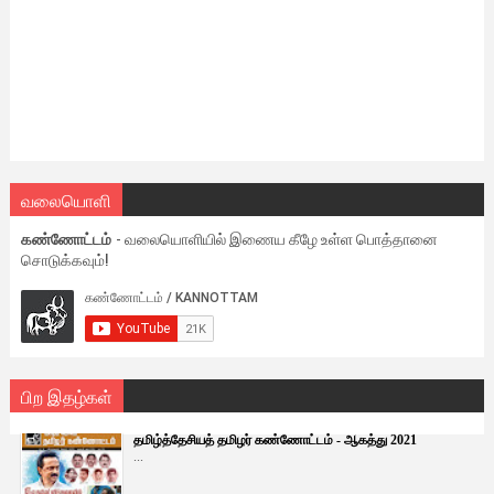
வலையொளி
கண்ணோட்டம்
- வலையொளியில் இணைய கீழே உள்ள பொத்தானை
சொடுக்கவும்!
பிற இதழ்கள்
தமிழ்த்தேசியத் தமிழர் கண்ணோட்டம் - ஆகத்து 2021
...