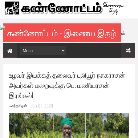
கண்ணோட்டம் - இணைய இதழ்
ஆசிரியர் :
பெ. மணியரசன்
| இணையாசிரியர் :
கி. வெங்கட்ராமன்
உழவர் இயக்கத் தலைவர் புலியூர் நாகராசன்
அவர்கள் மறைவுக்கு பெ. மணியரசன்
இரங்கல்!
செந்தமிழன்
JULY 02, 2020