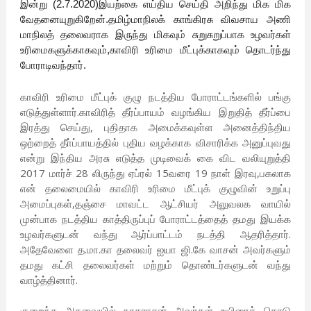
இன்று (2.7.2020)இயற்கை எய்திய செய்தி அறிந்து மிக மிக
வேதனையுறுகிறேன்.தமிழ்மாநில
க் காங்கிரசு விவசாய அணி
மாநிலத் தலைவராக இருந்து மிகவும் சுறுசுறுப்பாக உழவர்கள்
உரிமைகளுக்காகவும்,காவிரி உரிமை மீட்புக்காகவும் தொடர்ந்து
போராடிவந்தார்.
காவிரி உரிமை மீட்புக் குழு நடத்திய போராட்டங்களில் பங்கு
எடுத்துள்ளார்.காவிரித் தீர்ப்பாயம் வழங்கிய இறுதித் தீர்ப்பை
இரத்து செய்து, புதிதாக அமைக்கவுள்ள அனைத்திந்திய
ஒற்றைத் தீா்ப்பாயத்தில் புதிய வழக்காக விசாரிக்க அனுப்புவது
என்று இந்திய அரசு எடுத்த முடிவைக் கை விட வலியுறுத்தி
2017 மார்ச் 28 லிருந்து ஏப்ரல் 15வரை 19 நாள் இரவு,பகலாக
என் தலைமையில் காவிரி உரிமை மீட்புக் குழுவின் உறுப்பு
அமைப்புகள்,தஞ்சை மாவட்ட ஆட்சியர் அலுவலக வாயில்
முன்பாக நடத்திய காத்திருப்புப் போராட்டத்தைத் தமது இயக்க
உழவர்களுடன் வந்து ஆர்ப்பாட்டம் நடத்தி ஆதரித்தார்.
அதேவேளை த.மா.கா தலைவர் ஐயா ஜி.கே வாசன் அவர்களும்
தமது கட்சி தலைவர்கள் மற்றும் தொண்டர்களுடன் வந்து
வாழ்த்தினார்.
குறைந்த அகவையில் நாகராசன் அவர்கள் உயிரைக் கொடு