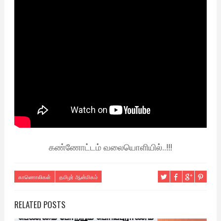
கண்ணோட்டம் வலையொளியில்..!!!
காணொலிகள்
தமிழர் ஆன்மிகம்
RELATED POSTS