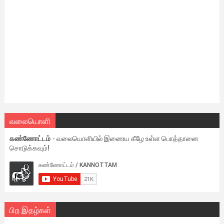
வலையொளி
கண்ணோட்டம்
- வலையொளியில் இணைய கீழே உள்ள பொத்தானை
சொடுக்கவும்!
பிற இதழ்கள்