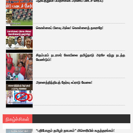
ஆரியத்துவா பயிற்சிக்கே அக்னிப் படைச் சேர்ப்பு!
கொள்கைப் பிளவு அல்ல! கொள்ளைத் தகராறே!
சிதம்பரம் நடராசர் கோயிலை தமிழ்நாடு அரசே ஏற்று நடத்த
வேண்டும்!
அனைத்திந்தியத் தேர்வு ஃப்ராடு வேலை!
நிகழ்ச்சிகள்
“பறிபோகும் தமிழர் தாயகம்” மிசொரியில் கருத்தரங்கம்!