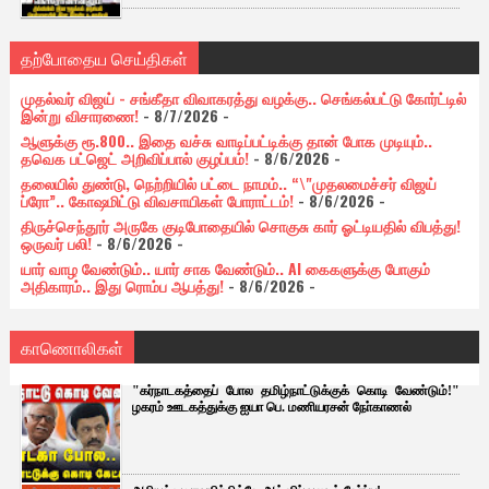
தற்போதைய செய்திகள்
முதல்வர் விஜய் - சங்கீதா விவாகரத்து வழக்கு.. செங்கல்பட்டு கோர்ட்டில்
இன்று விசாரணை!
- 8/7/2026
-
ஆளுக்கு ரூ.800.. இதை வச்சு வாடிப்பட்டிக்கு தான் போக முடியும்..
தவெக பட்ஜெட் அறிவிப்பால் குழப்பம்!
- 8/6/2026
-
தலையில் துண்டு, நெற்றியில் பட்டை நாமம்.. “\"முதலமைச்சர் விஜய்
ப்ரோ”.. கோஷமிட்டு விவசாயிகள் போராட்டம்!
- 8/6/2026
-
திருச்செந்தூர் அருகே குடிபோதையில் சொகுசு கார் ஓட்டியதில் விபத்து!
ஒருவர் பலி!
- 8/6/2026
-
யார் வாழ வேண்டும்.. யார் சாக வேண்டும்.. AI கைகளுக்கு போகும்
அதிகாரம்.. இது ரொம்ப ஆபத்து!
- 8/6/2026
-
காணொலிகள்
"கர்நாடகத்தைப் போல தமிழ்நாட்டுக்குக் கொடி வேண்டும்!"
ழகரம் ஊடகத்துக்கு ஐயா பெ. மணியரசன் நோ்காணல்