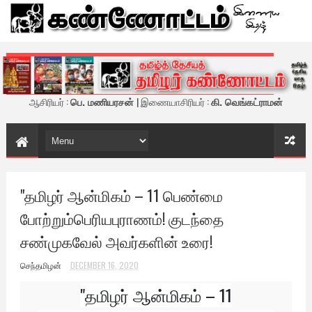
கண்ணோட்டம் - இணைய இதழ்
ஆசிரியர் :
பெ. மணியரசன்
| இணையாசிரியர் :
கி. வெங்கட்ராமன்
"தமிழர் ஆன்மிகம் – 11 பெண்மை
போற்றும்பெரியபுராணம்! குடந்தை
சண்முகவேல் அவர்களின் உரை!
செந்தமிழன்
DECEMBER 16, 2020
"தமிழர் ஆன்மிகம் – 11