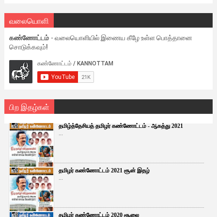
வலையொளி
கண்ணோட்டம்
- வலையொளியில் இணைய கீழே உள்ள பொத்தானை
சொடுக்கவும்!
பிற இதழ்கள்
தமிழ்த்தேசியத் தமிழர் கண்ணோட்டம் - ஆகத்து 2021
...
தமிழர் கண்ணோட்டம் 2021 சூன் இதழ்
...
தமிழர் கண்ணோட்டம் 2020 சூலை