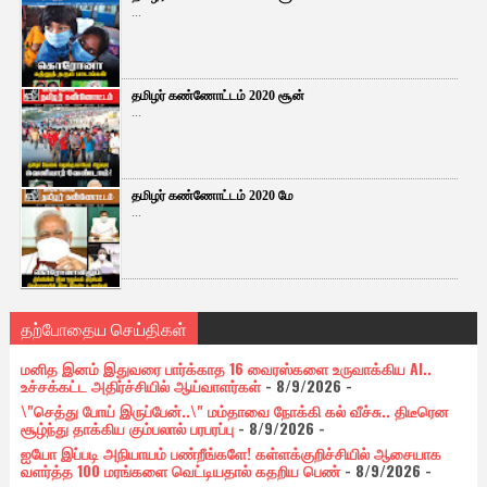
...
தமிழர் கண்ணோட்டம் 2020 சூன்
...
தமிழர் கண்ணோட்டம் 2020 மே
...
தற்போதைய செய்திகள்
மனித இனம் இதுவரை பார்க்காத 16 வைரஸ்களை உருவாக்கிய AI..
உச்சக்கட்ட அதிர்ச்சியில் ஆய்வாளர்கள்
- 8/9/2026
-
\"செத்து போய் இருப்பேன்..\" மம்தாவை நோக்கி கல் வீச்சு.. திடீரென
சூழ்ந்து தாக்கிய கும்பலால் பரபரப்பு
- 8/9/2026
-
ஐயோ இப்படி அநியாயம் பண்றீங்களே! கள்ளக்குறிச்சியில் ஆசையாக
வளர்த்த 100 மரங்களை வெட்டியதால் கதறிய பெண்
- 8/9/2026
-