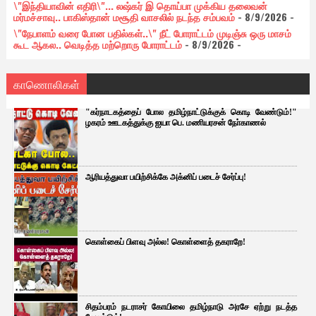
\"இந்தியாவின் எதிரி\"... லஷ்கர் இ தொய்பா முக்கிய தலைவன்
மர்மச்சாவு.. பாகிஸ்தான் மசூதி வாசலில் நடந்த சம்பவம்
- 8/9/2026
-
\"நேபாளம் வரை போன பதில்கள்..\" நீட் போராட்டம் முடிஞ்சு ஒரு மாசம்
கூட ஆகல.. வெடித்த மற்றொரு போராட்டம்
- 8/9/2026
-
காணொலிகள்
"கர்நாடகத்தைப் போல தமிழ்நாட்டுக்குக் கொடி வேண்டும்!"
ழகரம் ஊடகத்துக்கு ஐயா பெ. மணியரசன் நோ்காணல்
ஆரியத்துவா பயிற்சிக்கே அக்னிப் படைச் சேர்ப்பு!
கொள்கைப் பிளவு அல்ல! கொள்ளைத் தகராறே!
சிதம்பரம் நடராசர் கோயிலை தமிழ்நாடு அரசே ஏற்று நடத்த