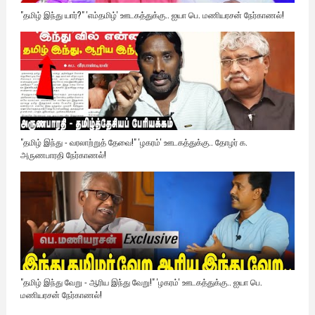
"தமிழ் இந்து யார்?" 'எம்தமிழ்' ஊடகத்துக்கு.. ஐயா பெ. மணியரசன் நேர்காணல்!
"தமிழ் இந்து - வரலாற்றுத் தேவை!" 'ழகரம்' ஊடகத்துக்கு.. தோழர் க.
அருணபாரதி நேர்காணல்!
"தமிழ் இந்து வேறு - ஆரிய இந்து வேறு!" 'ழகரம்' ஊடகத்துக்கு.. ஐயா பெ.
மணியரசன் நேர்காணல்!