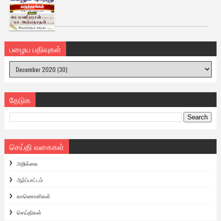
பழைய பதிவுகள்
தேடுக
செய்தி வகைகள்
அறிக்கை
ஆர்ப்பாட்டம்
காணொளிகள்
செய்திகள்