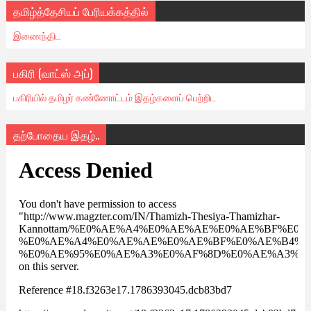
தமிழ்த்தேசியப் பேரியக்கத்தில்
இணைந்திட
பகிரி (வாட்ஸ் அப்)
பகிரியில் தமிழர் கண்ணோட்டம் இதழ்களைப் பெற்றிட
தற்போதைய இதழ்..