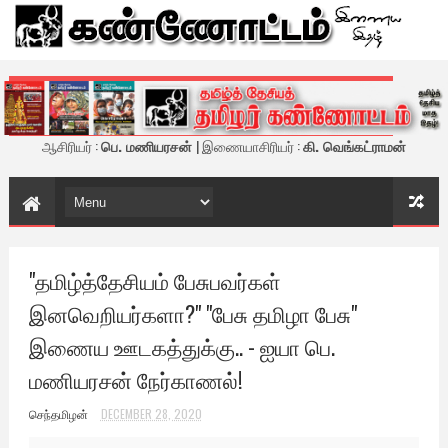
கண்ணோட்டம் - இணைய இதழ்
ஆசிரியர் :
பெ. மணியரசன்
| இணையாசிரியர் :
கி. வெங்கட்ராமன்
"தமிழ்த்தேசியம் பேசுபவர்கள்
இனவெறியர்களா?" "பேசு தமிழா பேசு"
இணைய ஊடகத்துக்கு.. - ஐயா பெ.
மணியரசன் நேர்காணல்!
செந்தமிழன்
DECEMBER 28, 2020