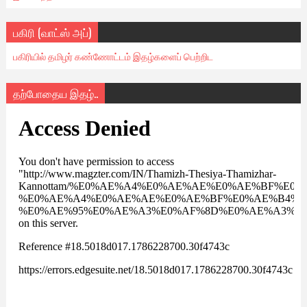
பகிரி (வாட்ஸ் அப்)
பகிரியில் தமிழர் கண்ணோட்டம் இதழ்களைப் பெற்றிட
தற்போதைய இதழ்..