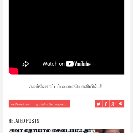
கண்ணோட்டம் வலையொளியில்..!!!
காணொலிகள்
தமிழ்மொழிப் பாதுகாப்பு
RELATED POSTS