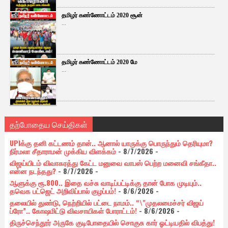
தமிழர் கண்ணோட்டம் 2020 சூன்
...
தமிழர் கண்ணோட்டம் 2020 மே
...
தற்போதைய செய்திகள்
UPIக்கு தனி கட்டணம் தான்.. ஆனால் யாருக்கு பொருந்தும் தெரியுமா?
நிர்மலா சீதாராமன் முக்கிய விளக்கம்
- 8/7/2026
-
விஜய்யிடம் விவாகரத்து கேட்ட மனுவை வாபஸ் பெற்ற மனைவி சங்கீதா..
என்ன நடந்தது?
- 8/7/2026
-
ஆளுக்கு ரூ.800.. இதை வச்சு வாடிப்பட்டிக்கு தான் போக முடியும்..
தவெக பட்ஜெட் அறிவிப்பால் குழப்பம்!
- 8/6/2026
-
தலையில் துண்டு, நெற்றியில் பட்டை நாமம்.. “\"முதலமைச்சர் விஜய்
ப்ரோ”.. கோஷமிட்டு விவசாயிகள் போராட்டம்!
- 8/6/2026
-
திருச்செந்தூர் அருகே குடிபோதையில் சொகுசு கார் ஓட்டியதில் விபத்து!