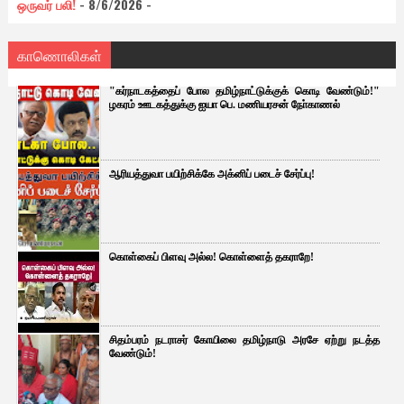
ஒருவர் பலி!
- 8/6/2026
-
காணொலிகள்
"கர்நாடகத்தைப் போல தமிழ்நாட்டுக்குக் கொடி வேண்டும்!"
ழகரம் ஊடகத்துக்கு ஐயா பெ. மணியரசன் நோ்காணல்
ஆரியத்துவா பயிற்சிக்கே அக்னிப் படைச் சேர்ப்பு!
கொள்கைப் பிளவு அல்ல! கொள்ளைத் தகராறே!
சிதம்பரம் நடராசர் கோயிலை தமிழ்நாடு அரசே ஏற்று நடத்த
வேண்டும்!