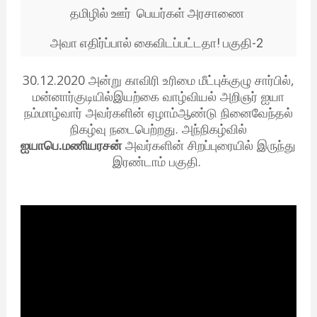
தமிழில் ஊர் பெயர்கள் அரசாணை
அவா எதிர்ப்பால் கைவிடப்பட்டதா! பகுதி-2
30.12.2020 அன்று காவிரி உரிமை மீட்புக்குழு சார்பில்,
மன்னார்குடியில்இயற்கை வாழ்வியல் அறிஞர் ஐயா
நம்மாழ்வார் அவர்களின் ஏழாம்ஆண்டு நினைவேந்தல்
நிகழ்வு நடைபெற்றது. அந்நிகழ்வில்
ஐயாபெ.மணியரசன்
அவர்களின் சிறப்புரையில் இருந்து
இரண்டாம் பகுதி.