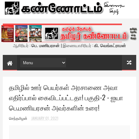
கண்ணோட்டம் - இணைய இதழ்
ஆசிரியர் :
பெ. மணியரசன்
| இணையாசிரியர் :
கி. வெங்கட்ராமன்
தமிழில் ஊர் பெயர்கள் அரசாணை அவா
எதிர்ப்பால் கைவிடப்பட்டதா! பகுதி-2 - ஐயா
பெ.மணியரசன் அவர்களின் உரை!
செந்தமிழன்
JANUARY 01, 2021