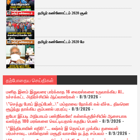
தமிழர் கண்ணோட்டம் 2020 சூன்
...
தமிழர் கண்ணோட்டம் 2020 மே
...
தற்போதைய செய்திகள்
மனித இனம் இதுவரை பார்க்காத 16 வைரஸ்களை உருவாக்கிய AI..
உச்சக்கட்ட அதிர்ச்சியில் ஆய்வாளர்கள்
- 8/9/2026
-
\"செத்து போய் இருப்பேன்..\" மம்தாவை நோக்கி கல் வீச்சு.. திடீரென
சூழ்ந்து தாக்கிய கும்பலால் பரபரப்பு
- 8/9/2026
-
ஐயோ இப்படி அநியாயம் பண்றீங்களே! கள்ளக்குறிச்சியில் ஆசையாக
வளர்த்த 100 மரங்களை வெட்டியதால் கதறிய பெண்
- 8/9/2026
-
\"இந்தியாவின் எதிரி\"... லஷ்கர் இ தொய்பா முக்கிய தலைவன்
மர்மச்சாவு.. பாகிஸ்தான் மசூதி வாசலில் நடந்த சம்பவம்
- 8/9/2026
-