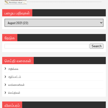
பழைய பதிவுகள்
தேடுக
செய்தி வகைகள்
அறிக்கை
ஆர்ப்பாட்டம்
காணொளிகள்
செய்திகள்
விளம்பரம்