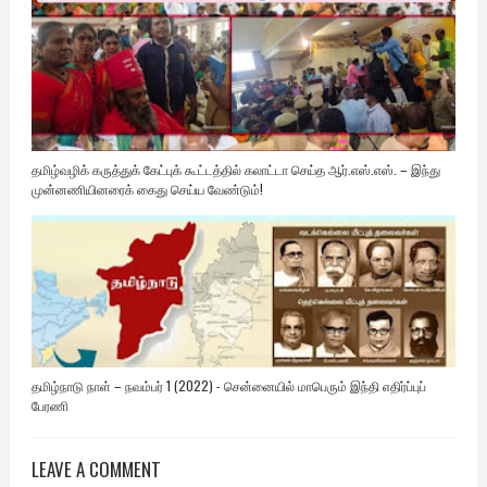
தமிழ்வழிக் கருத்துக் கேட்புக் கூட்டத்தில் கலாட்டா செய்த ஆர்.எஸ்.எஸ். – இந்து
முன்னணியினரைக் கைது செய்ய வேண்டும்!
தமிழ்நாடு நாள் – நவம்பர் 1 (2022) - சென்னையில் மாபெரும் இந்தி எதிர்ப்புப்
பேரணி
LEAVE A COMMENT