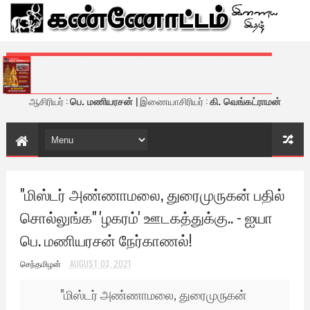
கண்ணோட்டம் - இணைய இதழ்
ஆசிரியர் :
பெ. மணியரசன்
| இணையாசிரியர் :
கி. வெங்கட்ராமன்
"மிஸ்டர் அண்ணாமலை, துரைமுருகன் பதில்
சொல்லுங்க" 'ழகரம்' ஊடகத்துக்கு.. - ஐயா
பெ. மணியரசன் நேர்காணல்!
செந்தமிழன்
AUGUST 03, 2021
"மிஸ்டர் அண்ணாமலை, துரைமுருகன்