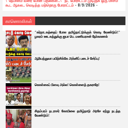
\"நேபாளம் வரை போன பதில்கள்..\" நீட் போராட்டம் முடிஞ்சு ஒரு மாசம்
கூட ஆகல.. வெடித்த மற்றொரு போராட்டம்
- 8/9/2026
-
காணொலிகள்
"கர்நாடகத்தைப் போல தமிழ்நாட்டுக்குக் கொடி வேண்டும்!"
ழகரம் ஊடகத்துக்கு ஐயா பெ. மணியரசன் நோ்காணல்
ஆரியத்துவா பயிற்சிக்கே அக்னிப் படைச் சேர்ப்பு!
கொள்கைப் பிளவு அல்ல! கொள்ளைத் தகராறே!
சிதம்பரம் நடராசர் கோயிலை தமிழ்நாடு அரசே ஏற்று நடத்த
வேண்டும்!