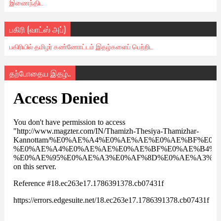
இணைந்திட
பகிரி (வாட்ஸ் அப்)
பகிரியில் தமிழர் கண்ணோட்டம் இதழ்களைப் பெற்றிட
தற்போதைய இதழ்..