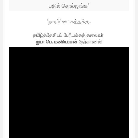
பதில் சொல்லுங்க"
'ழகரம்' ஊடகத்துக்கு..
தமிழ்த்தேசியப் பேரியக்கத் தலைவர்
ஐயா பெ. மணியரசன்
நேர்காணல்!