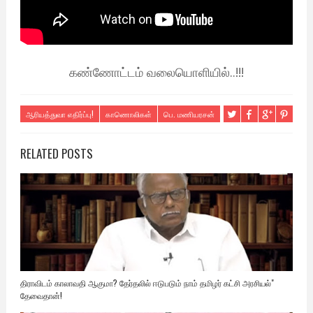
கண்ணோட்டம் வலையொளியில்..!!!
ஆரியத்துவா எதிர்ப்பு!
காணொலிகள்
பெ. மணியரசன்
RELATED POSTS
திராவிடம் காலாவதி ஆகுமா? தேர்தலில் ஈடுபடும் நாம் தமிழர் கட்சி அரசியல்"
தேவைதான்!