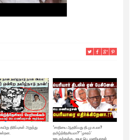
கயிறு திரிப்புகள் அறுந்து
"சாதியை ஆதரிப்பது தி.மு.க.வா?
ின்றன.
தமிழ்த்தேசியமா?" 'ழகரம்'
ஊடகத்துக்கு.. ஐயா பெ. மணியரசன்