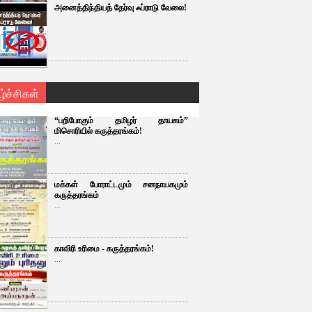
அனைத்திந்தியத் தேர்வு ஃப்ராடு வேலை!
ழ்ச்சிகள்
“பறிபோகும் தமிழர் தாயகம்”
மிசொரியில் கருத்தரங்கம்!
...
மக்கள் போராட்டமும் சனநாயகமும்
கருத்தரங்கம்
...
காவிரி உரிமை - கருத்தரங்கம்!
...