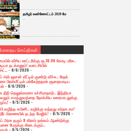
தமிழர் கண்ணோட்டம் 2020 மே
...
்போதைய செய்திகள்
பையில் வீசிய லாட்டரிக்கு ரூ.10.90 கோடி பரிசு..
படியா நடக்கனும்! கடைசியில்
ஸ்ட்..
- 8/6/2026
-
் அல் ஹசன் வீட்டில் குண்டு வீச்சு.. ஷேக்
னா பிரஸ்மீட்டில் பங்கேற்றதால் சூறையாடிய
பல்
- 8/6/2026
-
க நீதி தெலுங்கானா உச்சிமாநாடு.. இந்தியா
ுவதும் சமத்துவத்தை நோக்கிய உரையாடலுக்கு
ப்பு!
- 8/5/2026
-
்பி வழிந்த கபினி.. வழிக்கு வந்தது கர்நாடகா!
்டூர் அணையில் நடந்த மேஜிக்!
- 8/5/2026
-
ய் அரசு தரும் 8 கிராம் தங்கம் ஆண்டுக்கு
தனை பேருக்கு கிடைக்கும்..
ோடிங்
- 8/5/2026
-