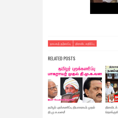
தாயகத் தற்காப்பு
திராவிட எதிர்ப்பு
RELATED POSTS
தமிழர் புறக்கணிப்பு தியாகராயர் முதல்
திராவிடக் 
தி.மு.க.வரை!
தொங்குக