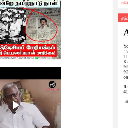
பகி
தற