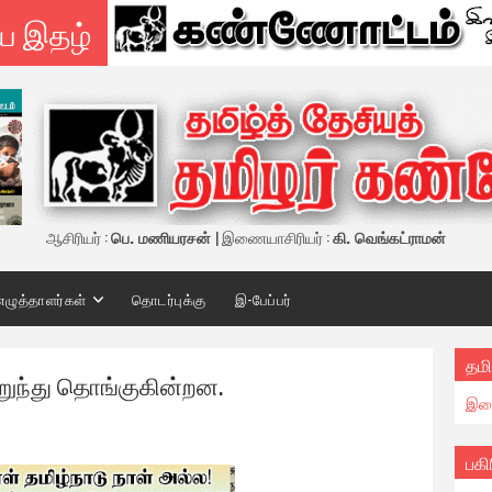
ய இதழ்
ஆசிரியர் :
பெ. மணியரசன்
| இணையாசிரியர் :
கி. வெங்கட்ராமன்
எழுத்தாளர்கள்
தொடர்புக்கு
இ-பேப்பர்
தமி
 அறுந்து தொங்குகின்றன.
இண
பகி