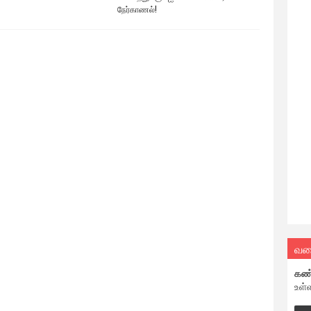
நேர்காணல்!
வல
கண
உள்