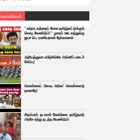
ணொலிகள்
"கர்நாடகத்தைப் போல தமிழ்நாட்டுக்குக்
கொடி வேண்டும்!" ழகரம் ஊடகத்துக்கு
ஐயா பெ. மணியரசன் நோ்காணல்
ஆரியத்துவா பயிற்சிக்கே அக்னிப் படைச்
சேர்ப்பு!
கொள்கைப் பிளவு அல்ல! கொள்ளைத்
தகராறே!
சிதம்பரம் நடராசர் கோயிலை தமிழ்நாடு
அரசே ஏற்று நடத்த வேண்டும்!