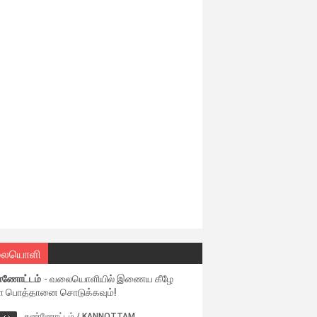
ையொளி
்ணோட்டம்
- வலையொளியில் இணைய கீழே
ள பொத்தானை சொடுக்கவும்!