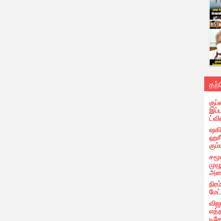
தற
குப்
இப்
ட்வி
ஷகிப
ஹசீ
கும்
சமூ
முழ
அழை
நிரம
மேட
விஜ
எத்
டிக