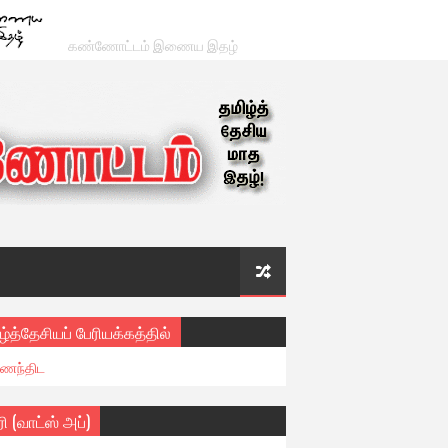
கண்ணோட்டம் இணைய இதழ்
ழ்த்தேசியப் பேரியக்கத்தில்
ைந்திட
ரி (வாட்ஸ் அப்)