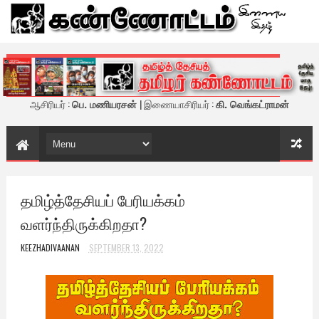
கண்ணோட்டம் - இணைய இதழ்
ஆசிரியர் :
பெ. மணியரசன்
| இணையாசிரியர் :
கி. வெங்கட்ராமன்
தமிழ்த்தேசியப் பேரியக்கம்
வளர்ந்திருக்கிறதா?
KEEZHADIVAANAN
SEPTEMBER 13, 2022