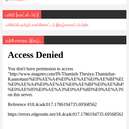
பகிரி (வாட்ஸ் அப்)
பகிரியில் தமிழர் கண்ணோட்டம் இதழ்களைப் பெற்றிட
தற்போதைய இதழ்..