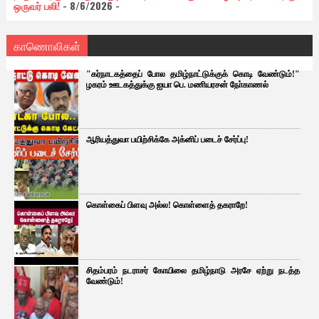
ஒருவர் பலி!
- 8/6/2026
-
காணொலிகள்
"கர்நாடகத்தைப் போல தமிழ்நாட்டுக்குக் கொடி வேண்டும்!"
ழகரம் ஊடகத்துக்கு ஐயா பெ. மணியரசன் நோ்காணல்
ஆரியத்துவா பயிற்சிக்கே அக்னிப் படைச் சேர்ப்பு!
கொள்கைப் பிளவு அல்ல! கொள்ளைத் தகராறே!
சிதம்பரம் நடராசர் கோயிலை தமிழ்நாடு அரசே ஏற்று நடத்த
வேண்டும்!