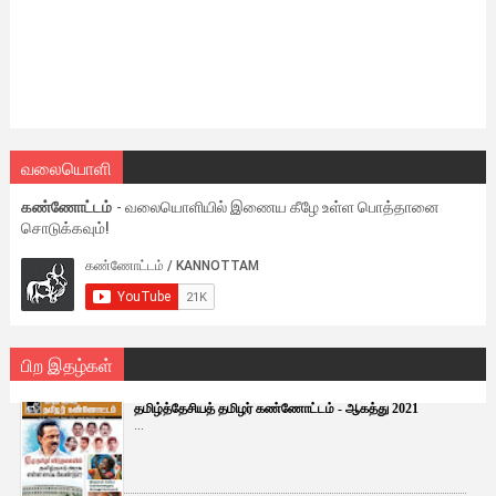
வலையொளி
கண்ணோட்டம்
- வலையொளியில் இணைய கீழே உள்ள பொத்தானை
சொடுக்கவும்!
பிற இதழ்கள்
தமிழ்த்தேசியத் தமிழர் கண்ணோட்டம் - ஆகத்து 2021
...