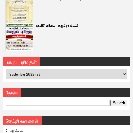
...
காவிரி உரிமை - கருத்தரங்கம்!
...
பழைய பதிவுகள்
தேடுக
செய்தி வகைகள்
அறிக்கை