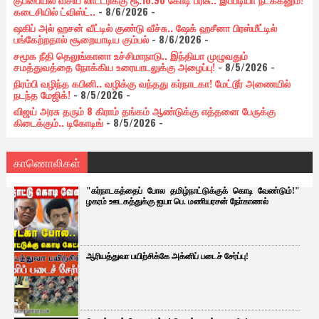
கடைசியில் ட்விஸ்ட்..
- 8/6/2026
-
ஷகிப் அல் ஹசன் வீட்டில் குண்டு வீச்சு.. ஷேக் ஹசீனா பிரஸ்மீட்டில்
பங்கேற்றதால் சூறையாடிய கும்பல்
- 8/6/2026
-
சமூக நீதி தெலுங்கானா உச்சிமாநாடு.. இந்தியா முழுவதும்
சமத்துவத்தை நோக்கிய உரையாடலுக்கு அழைப்பு!
- 8/5/2026
-
நிரம்பி வழிந்த கபினி.. வழிக்கு வந்தது கர்நாடகா! மேட்டூர் அணையில்
நடந்த மேஜிக்!
- 8/5/2026
-
விஜய் அரசு தரும் 8 கிராம் தங்கம் ஆண்டுக்கு எத்தனை பேருக்கு
கிடைக்கும்.. டிகோடிங்
- 8/5/2026
-
காணொலிகள்
"கர்நாடகத்தைப் போல தமிழ்நாட்டுக்குக் கொடி வேண்டும்!"
ழகரம் ஊடகத்துக்கு ஐயா பெ. மணியரசன் நோ்காணல்
ஆரியத்துவா பயிற்சிக்கே அக்னிப் படைச் சேர்ப்பு!