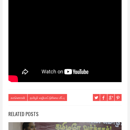
காணொலி
தமிழா் வழிபாட்டுாிமை மீட்பு
RELATED POSTS