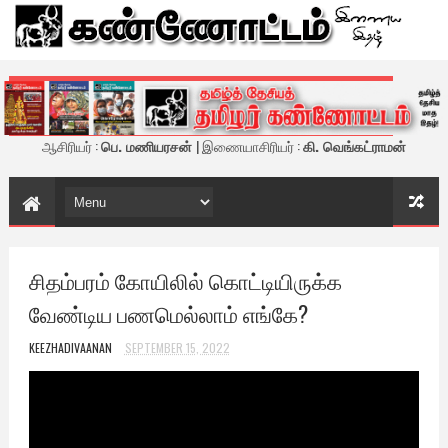
கண்ணோட்டம் - இணைய இதழ்
ஆசிரியர் :
பெ. மணியரசன்
| இணையாசிரியர் :
கி. வெங்கட்ராமன்
சிதம்பரம் கோயிலில் கொட்டியிருக்க
வேண்டிய பணமெல்லாம் எங்கே?
KEEZHADIVAANAN
SEPTEMBER 15, 2022