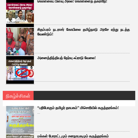
கொள்கைப் பிளவு அல்ல! கொள்ளைத் தகராறே!
சிதம்பரம் நடராசர் கோயிலை தமிழ்நாடு அரசே ஏற்று நடத்த
வேண்டும்!
அனைத்திந்தியத் தேர்வு ஃப்ராடு வேலை!
நிகழ்ச்சிகள்
“பறிபோகும் தமிழர் தாயகம்” மிசொரியில் கருத்தரங்கம்!
...
மக்கள் போராட்டமும் சனநாயகமும் கருத்தரங்கம்