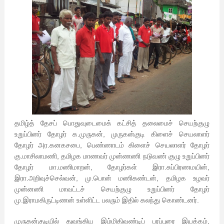
தமிழ்த் தேசப் பொதுவுடைமைக் கட்சித் தலைமைச் செயற்குழு
உறுப்பினர் தோழர் க.முருகன், முருகன்குடி கிளைச் செயலாளர்
தோழர் அர.கனகசபை, பெண்ணாடம் கிளைச் செயலாளர் தோழர்
கு.மாசிலாமணி, தமிழக மாணவர் முன்ணணி நடுவண் குழு உறுப்பினர்
தோழர் மா.மணிமாறன், தோழர்கள் இரா.சுப்பிரணமயின்,
இரா.அறிவுச்செல்வன், மு.பொன் மணிகண்டன், தமிழக உழவர்
முன்னணி மாவட்டச் செயற்குழு உறுப்பினர் தோழர்
மு.இராமகிருட்டிணன் உள்ளிட்ட பலரும் இதில் கலந்து கொண்டனர்.
முருகன்குடியில் துவங்கிய இம்மிதிவண்டிப் பரப்புரை இயக்கம்,