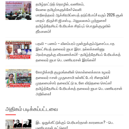
தமிழ்நாட்டுத் தொழில், வணிகம்,
வேலை தமிழர்களுக்கே! வெளி
மாநிலத்தவர் ஆக்கிரமிப்பைத் தடுப்போம்! வரும் 2026 சூன்
மாதம் திருச்சி ஜி.எஸ்.டி. அலுவலகம் முற்றுகை!
தமிழ்த்தேசியப் பேரியக்க சிறப்புப் பொதுக்குழுவில்
தீர்மானம்!
பதவி – பணம் – விளம்பரம் மூன்றுக்கும்ஆசைப்படாத
இலட்சியத் தலைவர் ஐயா இரா. நல்லக்கண்ணு
அவர்களுக்கு வீரவணக்கம்! - தமிழ்த்தேசியப் பேரியக்கத்
தலைவர் ஐயா பெ. மணியரசன் இரங்கல்!
கோழிக்கறி குழுமங்களின் கொள்ளைக்காக உழவர்
தலைவர் ஈசன் முருகசாமி உள்ளிட்டோர் சிறையில்!
முதலமைச்சர் தலையிட்டு உடனே விடுதலை செய்க!
தமிழ்த்தேசியப் பேரியக்கத் தலைவர் ஐயா பெ. மணியரசன்
அறிக்கை!
அதிகம் படிக்கப்பட்டவை
இட ஒதுக்கீட்டுக்குப் பெரியார்தான் காரணமா? - பெ.
மணியரசன் கட்டுரை!