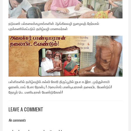
நடுவண் பல்கலைக்கழகங்களின் ஆங்கிலவழி நுழைவுத் தேர்வால்
புறக்கணிக்கப்படும் தமிழ்வழி மாணவர்கள்
பள்ளிகளில் தமிழ்வழிக் கல்வி கோரி திருப்பூரில் ஐயா க.இரா. முத்துச்சாமி
ஓராண்டாகப் பேசா நோன்பு ! அமைச்சர் பாண்டியராசன் தலையிட வேண்டும்!
தோழர் பெ. மணியரசன் வேண்டுகோள்!
LEAVE A COMMENT
No comments