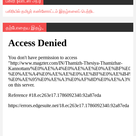
பகிரி (வாட்ஸ் அப்)
பகிரியில் தமிழர் கண்ணோட்டம் இதழ்களைப் பெற்றிட
தற்போதைய இதழ்..