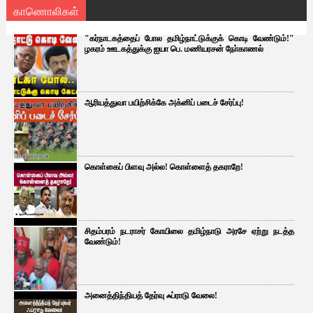
காணொலிகள்
"கர்நாடகத்தைப் போல தமிழ்நாட்டுக்குக் கொடி வேண்டும்!"
ழகரம் ஊடகத்துக்கு ஐயா பெ. மணியரசன் நோ்காணல்
ஆரியத்துவா பயிற்சிக்கே அக்னிப் படைச் சேர்ப்பு!
கொள்கைப் பிளவு அல்ல! கொள்ளைத் தகராறே!
சிதம்பரம் நடராசர் கோயிலை தமிழ்நாடு அரசே ஏற்று நடத்த
வேண்டும்!
அனைத்திந்தியத் தேர்வு ஃப்ராடு வேலை!