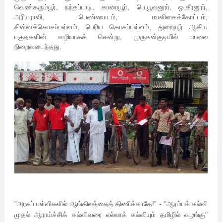
வெண்கரும்பூர், நந்தப்பாடி, காரையூர், பெ.பூவனூர், ஓ.கீரனூர்,
அரியராவி, பெண்ணாடம், மாளிகைக்கோட்டம்,
சின்னக்கொசப்பள்ளம், பெரிய கொசப்பள்ளம், துறையூர் ஆகிய
பகுதகளின் வழியாகச் சென்று, முருகன்குடியில் மாலை
நிறைவடைந்தது.
”அரசுப் பள்ளிகளில் ஆங்கிலத்தைத் திணிக்காதே!” - "ஆரம்பக் கல்வி
முதல் ஆராய்ச்சிக் கல்விவரை எல்லாக் கல்வியும் தமிழில் வழங்கு"