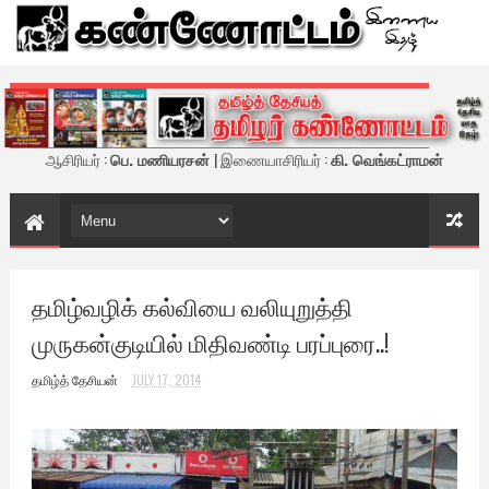
கண்ணோட்டம் - இணைய இதழ்
ஆசிரியர் :
பெ. மணியரசன்
| இணையாசிரியர் :
கி. வெங்கட்ராமன்
தமிழ்வழிக் கல்வியை வலியுறுத்தி
முருகன்குடியில் மிதிவண்டி பரப்புரை..!
தமிழ்த் தேசியன்
JULY 17, 2014