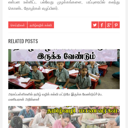
என்பன உள்ளிட்ட பல்வேறு முழக்கங்களை, பரப்புரையில் கலந்து
கொண்ட தோழர்கள் எழுப்பினர்.
செய்திகள்
தமிழ்வழிக் கல்வி
RELATED POSTS
அரசுப்பள்ளிகளில் தமிழ் வழிக் கல்வி மட்டுமே இருக்க வேண்டும்! பெ.
மணியரசன் அறிக்கை!