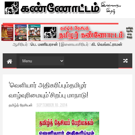
கண்ணோட்டம் - இணைய இதழ்
ஆசிரியர் :
பெ. மணியரசன்
| இணையாசிரியர் :
கி. வெங்கட்ராமன்
‘வெளியார் அதிகரிப்பும்தமிழர்
வாழ்வுரிமையும்’சிறப்பு மாநாடு!
தமிழ்த் தேசியன்
SEPTEMBER 10, 2014