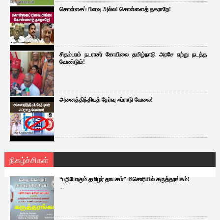
கொள்கைப் பிளவு அல்ல! கொள்ளைத் தகராறே!
சிதம்பரம் நடராசர் கோயிலை தமிழ்நாடு அரசே ஏற்று நடத்த
வேண்டும்!
அனைத்திந்தியத் தேர்வு ஃப்ராடு வேலை!
நிகழ்ச்சிகள்
“பறிபோகும் தமிழர் தாயகம்” மிசொரியில் கருத்தரங்கம்!
...