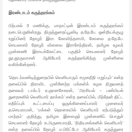
இரண்டாடம் கருத்தரங்கம்
பிற்பகல் 3 மணிக்கு, மாநாட்டின் இரண்டாம் கருத்தரங்கம்
நடைபெறுகின்றது. திருத்துறைப்பூண்டி த.தே.பே. ஒன்றியக்குழு
உறுப்பினர் தோழர் இரா. கோவிந்தசாமி, கோவை த.தே.பே.
செயலாளர் தோழர் விளவை இராசேந்திரன், தமிழக உழவர்
முன்னணி இராயக்கோட்டை பகுதிச் செயலாளர் தோழர்
தூ.தூருவாசன் ஆகியோர் கருத்தரங்கிற்கு முன்னிலை
வகிக்கின்றனர்.
‘தொடர்வண்டித்துறையில் வெளியாரும் சமூகநீதி மறுப்பும்’ என்ற
தலைப்பில் திராவிட முன்னேற்ற மக்கள்க் கழக நிறுவனத்
தலைவர் டாக்டர் ஏ.ஞானசேகரன், ‘அரசியல் – பண்பியல்
துறைகளில் வெளியார் தாக்கம்’ என்ற தலைப்பில், மீத்தேன் திட்ட
எதிர்ப்புக் கூட்டமைப்பு ஒருங்கிணைப்பாளர் முனைவர்
த.செயராமன், ‘மக்கள் தொகையில் வெளியார் ஏற்படுத்தும்
மாற்றம்’ குறித்து, தமிழக இளைஞர் முன்னணிப் பொதுச்
செயலாளர் தோழர் க.அருணபாரதி, ‘நிதியகங்களில் வெளியார்’
என்ற தலைப்பில் தோழர் ம.பிரிட்டோ ஆகியோர் கருத்துரை