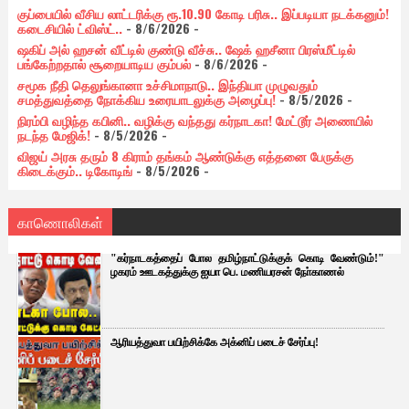
குப்பையில் வீசிய லாட்டரிக்கு ரூ.10.90 கோடி பரிசு.. இப்படியா நடக்கனும்!
கடைசியில் ட்விஸ்ட்..
- 8/6/2026
-
ஷகிப் அல் ஹசன் வீட்டில் குண்டு வீச்சு.. ஷேக் ஹசீனா பிரஸ்மீட்டில்
பங்கேற்றதால் சூறையாடிய கும்பல்
- 8/6/2026
-
சமூக நீதி தெலுங்கானா உச்சிமாநாடு.. இந்தியா முழுவதும்
சமத்துவத்தை நோக்கிய உரையாடலுக்கு அழைப்பு!
- 8/5/2026
-
நிரம்பி வழிந்த கபினி.. வழிக்கு வந்தது கர்நாடகா! மேட்டூர் அணையில்
நடந்த மேஜிக்!
- 8/5/2026
-
விஜய் அரசு தரும் 8 கிராம் தங்கம் ஆண்டுக்கு எத்தனை பேருக்கு
கிடைக்கும்.. டிகோடிங்
- 8/5/2026
-
காணொலிகள்
"கர்நாடகத்தைப் போல தமிழ்நாட்டுக்குக் கொடி வேண்டும்!"
ழகரம் ஊடகத்துக்கு ஐயா பெ. மணியரசன் நோ்காணல்
ஆரியத்துவா பயிற்சிக்கே அக்னிப் படைச் சேர்ப்பு!