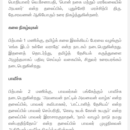
பொறியாளர் வெ.சேனாபதி, ‘பொன் நகை மற்றும் மரவேலையில்
அயலார்’ என்ற தலைப்பில், புதுச்சேரி மரச்சிற்பி திரு.
தே.சரவணன் ஆகியோரும் உரை நிகழ்த்துகின்றனர்.
கலை நிகழ்வுகள்
பிற்பகல் 1 மணிக்கு, தமிழ்க் கலை இலக்கியப் பேரவை வழங்கும்
‘எங்க இடம் உள்ளே வராதே’ என்ற நாடகம் நடைபெறுகின்றது.
இதனைத் தொடர்ந்து, தமிழ்த் தேசியக் கருத்துகளை
அழுத்தமாகப் பதிவு செய்யும் வகையில், சிறுவர் உரையரங்கம்
நடைபெறுகின்றது.
பாவீச்சு
பிற்பகல் 2 மணிக்கு, பாவலர்கள் பங்கேற்கும் பாவீச்சு
நடைபெறுகின்றது. ‘அவனவன் நாட்டில் அவனவன் வாழ்க’ என்ற
தலைப்பில், பாவலர் கவிபாசுகர், ‘பாட்டாளித் தேசியம்’ என்ற
தலைப்பில் பாவலர் செம்பரிதி, ‘கொடி உயக் கோன் உயரும்’ என்ற
தலைப்பில் பாவலர் இராசாரகுநாதன், ‘நாம் வாழும் நாடு நமது
என்பதறிந்தோம்’ என்ற தலைப்பில் பாவலர் முழுநிலவன்
ஆகியோர் பாவீச்சு நிகழ்த்துகின்றனர்.