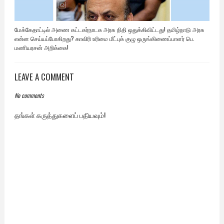
மேக்கேதாட்டில் அணை கட்டகர்நாடக அரசு நிதி ஒதுக்கிவிட்டது! தமிழ்நாடு அரசு
என்ன செய்யப்போகிறது? காவிரி உரிமை மீட்புக் குழு ஒருங்கிணைப்பாளர் பெ.
மணியரசன் அறிக்கை!
LEAVE A COMMENT
No comments
தங்கள் கருத்துகளைப் பதியவும்!