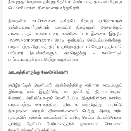
நிகழ்த்துகின்றனர். தமிழ்த் தேசியப் பேரியக்கத் தலைவர் தோழர்
பெ.மணியரசன், நிறைவுரையாற்றுகிறார்.
நிறைவில், வடசென்னை த.தே.பே. தோழர் தமிழ்ச்சமரன்
நன்றியுரையாற்றுகிறார். மாநாட்டு நிகழ்வுகள் அனைத்தும்
காலை முதல் மாலை வரை, கண்ணோட்டம் இணைய இதழில்
(www.kannotam.com) நேரடி ஒளிபரப்பு செய்யப்படுகின்றது.
மாநாட்டிற்கு ஆதரவுத் திரட்டி தமிழகத்தின் பல்வேறு பகுதிகளில்
பரப்புரை இயக்கங்களும், சுவரெழுத்து – சுவரொட்டிப்
பரப்புரைகளும் நடைபெற்று வருகின்றன.
ஊடகத்தினருக்கு வேண்டுகோள்!
தமிழ்நாட்டில் வெளியார் ஆதிக்கத்திற்கு எதிராக நடைபெறும்
இம்மாநாட்டின் இறுதியில், பல முக்கியத் தீர்மானங்களும்
போராட்ட அறிவிப்புகளும் வெளியிடப்பட இருக்கின்றன. எனவே,
மாநாட்டிற்கு, ஊடகத்தினர் திரளாக வந்திருந்து மாநாட்டு
நிகழ்வுகள் மற்றும் தீர்மானங்களைப் பெற்று, அதை உரிய
முறையில் தங்கள் ஊடகங்களில் பதிவு செய்ய வேண்டுமென,
தமிழ்த் தேசியப் பேரியக்கத்தின் தலைமைச் செயலகம்
வேண்டுகோள் விடுக்கிறது.