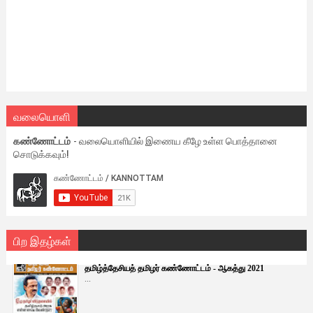
வலையொளி
கண்ணோட்டம்
- வலையொளியில் இணைய கீழே உள்ள பொத்தானை
சொடுக்கவும்!
பிற இதழ்கள்
தமிழ்த்தேசியத் தமிழர் கண்ணோட்டம் - ஆகத்து 2021
...