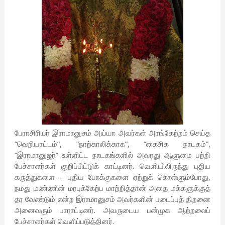
பேராசிரியர் இராமானுசம் அய்யா அவர்கள் அரங்கேற்றம் செய்த
“வெறியாட்டம்”, “நாற்காலிக்காக“, “கைசிக நாடகம்”,
“இராமானுஜர்” உள்ளிட்ட நாடகங்களில் அவரது ஆளுமை பற்றி
பேச்சாளர்கள் குறிப்பிட்டுக் காட்டினர். வெளியிலிருந்து புதிய
கருத்துகளை – புதிய போக்குகளை ஏற்றுக் கொள்ளும்போது,
நமது மண்ணின் மரபுக்கேற்ப மாற்றித்தான் அதை மக்களுக்குத்
தர வேண்டும் என்ற இராமானுசம் அவர்களின் படைப்புத் திறனை
அனைவரும் பாராட்டினர். அவருடைய பன்முக ஆற்றலைப்
பேச்சாளர்கள் வெளிப்படுத்தினர்.