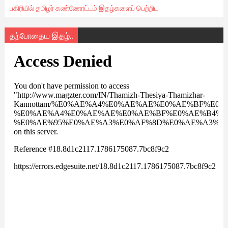
பகிரியில் தமிழர் கண்ணோட்டம் இதழ்களைப் பெற்றிட
தற்போதைய இதழ்..