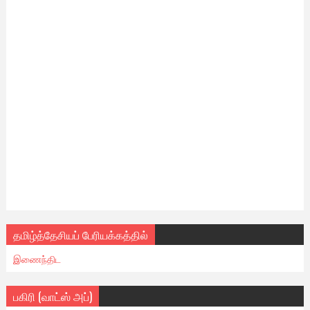
தமிழ்த்தேசியப் பேரியக்கத்தில்
இணைந்திட
பகிரி (வாட்ஸ் அப்)