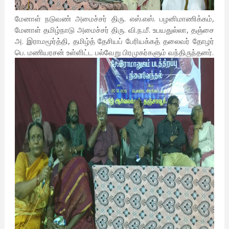
மேனாள் நடுவண் அமைச்சர் திரு. எஸ்.எஸ். பழனிமாணிக்கம்,
மேனாள் தமிழ்நாடு அமைச்சர் திரு. வி.ந.மீ. உபயதுல்லா, தஞ்சை
அ. இராமமூர்த்தி, தமிழ்த் தேசியப் பேரியக்கத் தலைவர் தோழர்
பெ. மணியரசன் உள்ளிட்ட பல்வேறு பிரமுகர்களும் வந்திருந்தனர்.