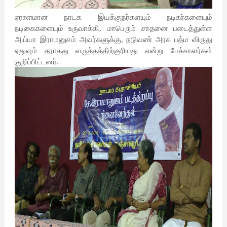
ஏராளமான நாடக இயக்குநர்களயும் நடிகர்களையும்
நடிகைகளையும் உருவாக்கி, மாபெரும் சாதனை படைத்துள்ள
அய்யா இராமனுசம் அவர்களுக்கு, நடுவண் அரசு பத்ம விருது
ஏதுவும் தராதது வருத்தத்திற்குரியது என்று பேச்சாளர்கள்
குறிப்பிட்டனர்.