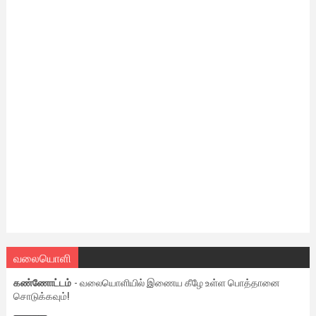
வலையொளி
கண்ணோட்டம்
- வலையொளியில் இணைய கீழே உள்ள பொத்தானை
சொடுக்கவும்!