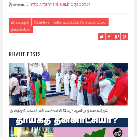
இணையம்:
http://tamizhkalai.blogspot.in
இராமானுஜம்
செய்திகள்
நவீன நாடகத்தின் தென்னகத் தந்தை
நினைவேந்தல்
RELATED POSTS
புரட்சித்தாய் வாலாம்பாள் அவர்களின் 13 ஆம் ஆண்டு நினைவேந்தல்