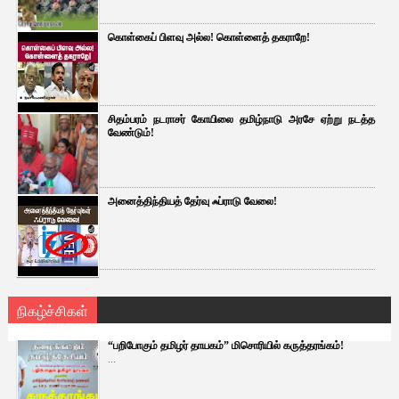
கொள்கைப் பிளவு அல்ல! கொள்ளைத் தகராறே!
சிதம்பரம் நடராசர் கோயிலை தமிழ்நாடு அரசே ஏற்று நடத்த
வேண்டும்!
அனைத்திந்தியத் தேர்வு ஃப்ராடு வேலை!
நிகழ்ச்சிகள்
“பறிபோகும் தமிழர் தாயகம்” மிசொரியில் கருத்தரங்கம்!
...