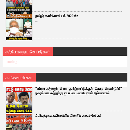
தமிழர் கண்ணோட்டம் 2020 மே
...
தற்போதைய செய்திகள்
Loading...
காணொலிகள்
"கர்நாடகத்தைப் போல தமிழ்நாட்டுக்குக் கொடி வேண்டும்!"
ழகரம் ஊடகத்துக்கு ஐயா பெ. மணியரசன் நோ்காணல்
ஆரியத்துவா பயிற்சிக்கே அக்னிப் படைச் சேர்ப்பு!