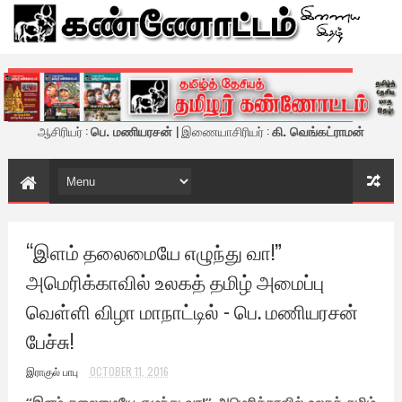
கண்ணோட்டம் - இணைய இதழ்
ஆசிரியர் :
பெ. மணியரசன்
| இணையாசிரியர் :
கி. வெங்கட்ராமன்
“இளம் தலைமையே எழுந்து வா!”
அமெரிக்காவில் உலகத் தமிழ் அமைப்பு
வெள்ளி விழா மாநாட்டில் - பெ. மணியரசன்
பேச்சு!
இராகுல் பாபு
OCTOBER 11, 2016