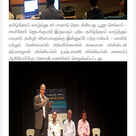
தமிழ்த்தாய் வாழ்த்துடன் மாநாடு தொடங்கியது. பூஜா செல்வம் –
சான்றோர் ஜெயக்குமார் இருவரும் புதிய தமிழ்த்தாய் வாழ்த்துப்
பாடினர். தமிழர் உரிமைகளுக்கு இன்னுயிர் ஈந்த ஈகியர் – மாவீரர்
மற்றும் அண்மையில் அமெரிக்காவில் காலமான வின்ஸ்டன்
தர்மராஜான் வில்லியம்ஸ் (புஷ்பராணி வில்லியம்ஸ் கணவர்)
ஆகியோர்க்கு அமைதி வணக்கம் செலுத்தப்பட்டது.