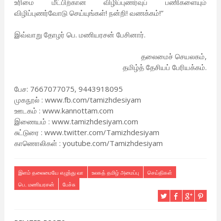
உரிமை மீட்பிற்கான விழிப்புணர்வுப் பணிகளையும்
விழிப்புணர்வோடு செய்யுங்கள்! நன்றி! வணக்கம்!”
இவ்வாறு தோழர் பெ. மணியரசன் பேசினார்.
தலைமைச் செயலகம்,
தமிழ்த் தேசியப் பேரியக்கம்.
பேச: 7667077075, 9443918095
முகநூல் : www.fb.com/tamizhdesiyam
ஊடகம் : www.kannottam.com
இணையம் : www.tamizhdesiyam.com
சுட்டுரை : www.twitter.com/Tamizhdesiyam
காணொலிகள் : youtube.com/Tamizhdesiyam
இளம் தலைமையே எழுந்து வா
உலகத் தமிழ் அமைப்பு
செய்திகள்
பெ. மணியரசன்
பேச்சு