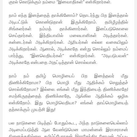
குரல் கொடுக்கும் நம்மை “இனவாதிகள்” என்கிறார்கள்.
நாம் எந்த இனத்தைத் தாக்கினோம்? தொடர்ந்து பிற இனத்தால்
அடிபட்டுக் கொண்டுதான் இருக்கிறோம். தமிழீழத்தில்
சிங்களர்கள் நம்மத் தாக்கினார்கள். இனப்படுகொலை
செய்தார்கள். இந்தியாவில் மலையாளிகள் அடித்தார்கள்.
கன்னடர்கள் அடிக்கிறார்கள். ஆரியர்கள் எல்லா வகையிலும்
அடிக்கிறார்கள். ஆனால், அடிக்காதே என்று சொல்லும் நம்மைப்
பார்த்து, “இனவெறியர்கள்” என்கிறார்கள். “அடிபடுபவன்”
அடிக்காதே என்பதை அதட்டித்தான் சொல்வான்.
நாம் நம் தமிழ் மொழியைப் பிற இனத்தவர் மீது
திணிக்கிறோமா? பிற மொழி மீது ஆதிக்கம் செலுத்தச்
சொல்கிறோமா? இல்லை. எங்கள் மீது இந்தியைத் திணிக்காதே!
சமற்கிருதத்தைத் திணிக்காதே, ஆங்கில ஆதிக்கம் ஒழிக
என்கிறோம். இது மொழிவெறியா? எங்கள் தாய்மொழியைத்
தற்காக்கும் முயற்சி இது!
பல நாடுகளை பிடித்தப் போதும்கூட, அந்த நாடுகளையெல்லாம்
அடிமைப்படுத்தி ஆள வேண்டுமென மாமன்னன் இராசராசன்
நினைத்ததில்லை. தமிழ்ப்பேரரசன் இராசேந்திர சோழன் அப்படி