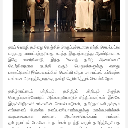
தாய் மொழி தமிழை நெஞ்சில் நெருப்புச்சுடராக ஏந்தி செயல்பட்டு
வருவது பாராட்டிற்குரியது. கடந்த இருபத்தைந்து ஆண்டுகளாக
இதே உணர்வோடு, இந்த “உலகத் தமிழ் அமைப்பை”
வெற்றிகரமாக நடத்தி வரும் பெருமக்களுக்கு எனது
பாராட்டுகள்! இவ்வமைப்பின் வெள்ளி விழா மாநாட்டில் பங்கேற்க
என்னை அழைத்தோருக்கு நன்றி தெரிவித்துக் கொள்கிறேன்.
தமிழ்நாட்டைப் பற்றியும், தமிழீழம் பற்றியும் மிகுந்த
பொறுப்புணர்வோடும் அக்கறையோடும் சிந்திப்பவர்கள் இங்கே
இருக்கிறீர்கள்! உங்களின் செயல்பாடுகள், தமிழ்நாட்டிலிருக்கும்
எங்களைப் போன்ற களப்பணியாளர்களுக்கு ஊக்கமளிக்கக்
கூடியவையாக உள்ளன. அவற்றையெல்லாம் நாங்கள்
தமிழ்நாட்டில் பேசுவோம். நாங்கள் நடத்தி வரும் தமிழ்த்தேசியத்