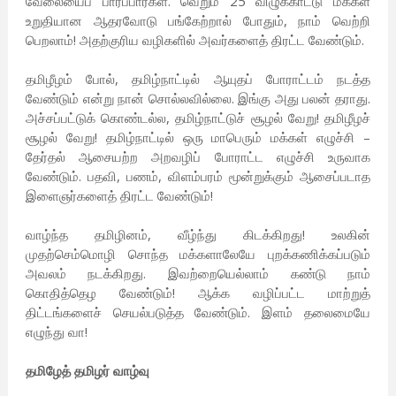
வேலையைப் பார்ப்பார்கள். வெறும் 25 விழுக்காட்டு மக்கள்
உறுதியான ஆதரவோடு பங்கேற்றால் போதும், நாம் வெற்றி
பெறலாம்! அதற்குரிய வழிகளில் அவர்களைத் திரட்ட வேண்டும்.
தமிழீழம் போல், தமிழ்நாட்டில் ஆயுதப் போராட்டம் நடத்த
வேண்டும் என்று நான் சொல்லவில்லை. இங்கு அது பலன் தராது.
அச்சப்பட்டுக் கொண்டல்ல, தமிழ்நாட்டுச் சூழல் வேறு! தமிழீழச்
சூழல் வேறு! தமிழ்நாட்டில் ஒரு மாபெரும் மக்கள் எழுச்சி –
தேர்தல் ஆசையற்ற அறவழிப் போராட்ட எழுச்சி உருவாக
வேண்டும். பதவி, பணம், விளம்பரம் மூன்றுக்கும் ஆசைப்படாத
இளைஞர்களைத் திரட்ட வேண்டும்!
வாழ்ந்த தமிழினம், வீழ்ந்து கிடக்கிறது! உலகின்
முதற்செம்மொழி சொந்த மக்களாலேயே புறக்கணிக்கப்படும்
அவலம் நடக்கிறது. இவற்றையெல்லாம் கண்டு நாம்
கொதித்தெழ வேண்டும்! ஆக்க வழிப்பட்ட மாற்றுத்
திட்டங்களைச் செயல்படுத்த வேண்டும். இளம் தலைமையே
எழுந்து வா!
தமிழேத் தமிழர் வாழ்வு