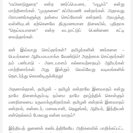
“மயிலாடுதுறை” என்ற ஊர்ப்பெயரை, “மயூரம்” என்று
மாற்றினார்கள். “முருகனை” சுப்பிரமணி என்றார்கள். அதாவது
பிராமணர்களுக்கு நன்மை செய்வோன் என்றனர். அவருக்கு
வள்ளியுடன் ஏற்கெனவே திருமணமான நிலையில், புதிதாக
“தெய்வயானை” என்ற வடநாட்டுப் பெண்ணை கட்டி
வைத்தார்கள்.
ஏன் இவ்வாறு செய்தார்கள்? தமிழர்களின் ஊர்களை –
பெயர்களை ஆரியமயமாக்க வேண்டும்! அதற்காக செய்தார்கள்!
நம் பண்பாடு - அடையாளம் எல்லாவற்றையும் ஆரியர்கள்
மாற்றினார்கள். அது இன்றும் வெவ்வேறு வடிவங்களில்
தொடர்ந்து கொண்டிருக்கிறது!
அதனால்தான், தமிழன் – தமிழர் என்றாலே இனவாதம் என்று
நாமே நினைக்கும்படி நம்மை நாமே தாழ்த்திக் கொள்ளும்
மனநிலையை உருவாக்குகிறார்கள். தமிழன் என்றால் இனவாதம்
என்றால், கன்னடர், மலையாளி, தெலுங்கர், ஆரியர், இந்தியன்
என்றெல்லாம் பேசுவது என்ன வாதம்?
இந்தியத் துணைக் கண்டத்திலேயே அதிகளவில் பாதிக்கப்பட்ட