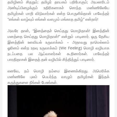
தமிழினம் சிதறும்; தமிழர் தாயகம் பறிபோகும்; அயலாரிடம்
அண்டிப்பிழைக்கும் உதிரிகளாகச் சொந்த மண்ணிலேயே
தமிழர்கள் மாறி விடுவார்கள் என்ற பொருளில்தான் பாவேந்தர்
“எங்கள் வாழ்வும் எங்கள் வளமும் மங்காத தமிழ்” என்றார்!
அவரே தான், “இனத்தைச் செய்தது மொழிதான்! இனத்தின்
மனத்தை செய்தது மொழிதான்!” என்றும் பாடினார். ஒரு தேசிய
இனத்தின் உளவியல் உருவாக்கம் – அதாவது நாமெல்லாம்
ஓரினம் என்ற உறவு உருவாக்கம் (We Feeling) மொழி வழியாக
நடப்பதை பல ஆய்வாளர்கள் கூறினார்கள். பாவேந்தர்
பாரதிதாசன் இதைத் தன் வழியில் சிந்தித்துப் பாடினார்.
எனவே, நம் மொழி நம்மை இணைக்கிறது. அமெரிக்க
மண்ணிலே புலம் பெயர்ந்த வாழும் தமிழர்கள் இந்தக்
கருத்துகளை நீங்கள் பேசுங்கள்.