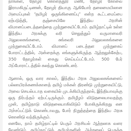
நாங்கள், தோழர் கொளத்தூர் மணி, தோழர் கோவை
இராமகிருட்டிணன், தோழர் தியாகு ஆகியோர் தலைமையிலான
அமைப்புகள் “தமிழர் ஒருங்கிணைப்பு” என்ற கூட்டமைப்பை
ஏற்படுத்தி, தஞ்சையிலே இந்திய அரசின்
விமானப்படைத்தளத்தை முற்றுகையிட்டோம். தமிழ்நாட்டில் உள்ள
இந்திய அரசுக்கு வரி செலுத்தும் வருமானவரி
அலுவலகங்களை, சுங்கவரி அலுவலகங்களை
முற்றுகையிட்டோம். விமானப் படைத்தள முற்றுகைப்
போராட்டத்தில், அன்றைக்கு எங்களுக்கிருந்த ஆற்றலுக்கேற்ப,
350 தோழர்கள் கைது செய்யப்பட்டோம். 500 பேர்
அப்போராட்டத்தில் கலந்து கொண்டனர்.
ஆனால், ஒரு வார காலம், இந்திய அரசு அலுவலகங்களைப்
பல்லாயிரக்கணக்கானத் தமிழ் மக்கள் திரண்டு முற்றுகையிட்டு,
அவை செயல்படாத வகையில் முடக்கியிருந்தால், இந்தியாவுக்கு
ஒரு நிர்பந்தம் ஏற்பட்டிருக்கும். தமிழீழம் விடுதலையாவதற்கு
முன், தமிழ்நாடு விடுதலையாகிவிடும் போலிருக்கிறது என
அச்சப்பட்டுக் கொண்டாவது, போர் நிறுத்தத்தை இந்திய அரசு
கொண்டு வந்திருக்கும்.
எனவே, நாம் தமிழ்நாட்டில் பெரும் அரசியல் ஆற்றலாக வளர
வேண்டும். தமிழ்நாட்டுத் தமிழர்களின் ஆற்றலைப் பெருக்க