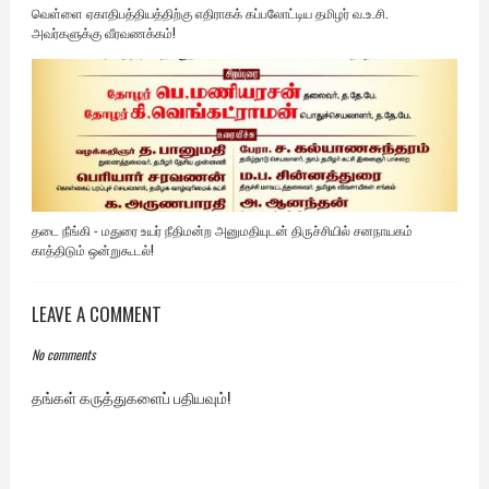
வெள்ளை ஏகாதிபத்தியத்திற்கு எதிராகக் கப்பலோட்டிய தமிழர் வ.உ.சி.
அவர்களுக்கு வீரவணக்கம்!
தடை நீங்கி - மதுரை உயர் நீதிமன்ற அனுமதியுடன் திருச்சியில் சனநாயகம்
காத்திடும் ஒன்றுகூடல்!
LEAVE A COMMENT
No comments
தங்கள் கருத்துகளைப் பதியவும்!