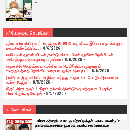
...
தற்போதைய செய்திகள்
குப்பையில் வீசிய லாட்டரிக்கு ரூ.10.90 கோடி பரிசு.. இப்படியா நடக்கனும்!
கடைசியில் ட்விஸ்ட்..
- 8/6/2026
-
ஷகிப் அல் ஹசன் வீட்டில் குண்டு வீச்சு.. ஷேக் ஹசீனா பிரஸ்மீட்டில்
பங்கேற்றதால் சூறையாடிய கும்பல்
- 8/6/2026
-
சமூக நீதி தெலுங்கானா உச்சிமாநாடு.. இந்தியா முழுவதும்
சமத்துவத்தை நோக்கிய உரையாடலுக்கு அழைப்பு!
- 8/5/2026
-
நிரம்பி வழிந்த கபினி.. வழிக்கு வந்தது கர்நாடகா! மேட்டூர் அணையில்
நடந்த மேஜிக்!
- 8/5/2026
-
விஜய் அரசு தரும் 8 கிராம் தங்கம் ஆண்டுக்கு எத்தனை பேருக்கு
கிடைக்கும்.. டிகோடிங்
- 8/5/2026
-
காணொலிகள்
"கர்நாடகத்தைப் போல தமிழ்நாட்டுக்குக் கொடி வேண்டும்!"
ழகரம் ஊடகத்துக்கு ஐயா பெ. மணியரசன் நோ்காணல்