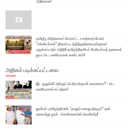
அறிக்கை!
தமிழீழ விடுதலைப் போராட்ட ஈகத்தைப்பேசும்
“சல்லியர்கள்” திரைப்படத்திற்குதிரையரங்குகள்
மறுக்கப்படும் அநீதி! தமிழ்த்தேசியப் பேரியக்கத் தலைவர்
ஐயா பெ. மணியரசன் கண்டனம்!
அதிகம் படிக்கப்பட்டவை
இட ஒதுக்கீட்டுக்குப் பெரியார்தான் காரணமா? - பெ.
மணியரசன் கட்டுரை!
ஓவியர் புகழேந்தியின் “நானும் எனது நிறமும்” தன்
வரலாற்று நூல் - சென்னையில் வெளியீடு!