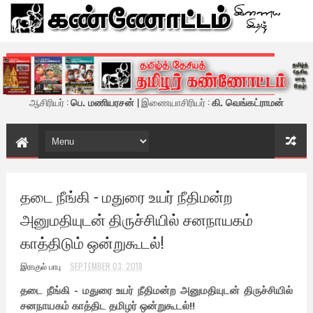
கண்ணோட்டம் - இணைய இதழ்
ஆசிரியர் :
பெ. மணியரசன்
| இணையாசிரியர் :
கி. வெங்கட்ராமன்
தடை நீங்கி - மதுரை உயர் நீதிமன்ற
அனுமதியுடன் திருச்சியில் சனநாயகம்
காத்திடும் ஒன்றுகூடல்!
இராகுல் பாபு
SEPTEMBER 03, 2018
தடை நீங்கி - மதுரை உயர் நீதிமன்ற அனுமதியுடன் திருச்சியில்
சனநாயகம் காத்திட தமிழர் ஒன்றுகூடல்!!