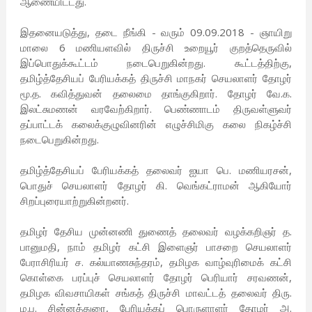
ஆணையிட்டது.
இதனையடுத்து, தடை நீங்கி - வரும் 09.09.2018 - ஞாயிறு
மாலை 6 மணியளவில் திருச்சி உறையூர் குறத்தெருவில்
இப்பொதுக்கூட்டம் நடைபெறுகின்றது. கூட்டத்திற்கு,
தமிழ்த்தேசியப் பேரியக்கத் திருச்சி மாநகர் செயலாளர் தோழர்
மூ.த. கவித்துவன் தலைமை தாங்குகிறார். தோழர் வே.க.
இலட்சுமணன் வரவேற்கிறார். பெண்ணாடம் திருவள்ளுவர்
தப்பாட்டக் கலைக்குழுவினரின் எழுச்சிமிகு கலை நிகழ்ச்சி
நடைபெறுகின்றது.
தமிழ்த்தேசியப் பேரியக்கத் தலைவர் ஐயா பெ. மணியரசன்,
பொதுச் செயலாளர் தோழர் கி. வெங்கட்ராமன் ஆகியோர்
சிறப்புரையாற்றுகின்றனர்.
தமிழர் தேசிய முன்னணி துணைத் தலைவர் வழக்கறிஞர் த.
பானுமதி, நாம் தமிழர் கட்சி இளைஞர் பாசறை செயலாளர்
பேராசிரியர் ச. கல்யாணசுந்தரம், தமிழக வாழ்வுரிமைக் கட்சி
கொள்கை பரப்புச் செயலாளர் தோழர் பெரியார் சரவணன்,
தமிழக விவசாயிகள் சங்கத் திருச்சி மாவட்டத் தலைவர் திரு.
ம.ப. சின்னத்துரை, பேரியக்கப் பொருளாளர் தோழர் அ.