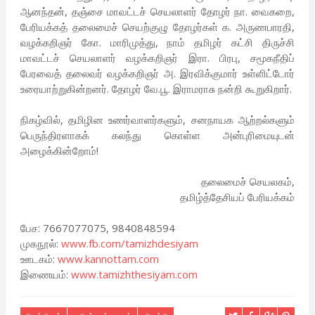
ஆனந்தன், தஞ்சை மாவட்டச் செயலாளர் தோழர் நா. வைகறை,
பேரியக்கத் தலைமைச் செயற்குழு தோழர்கள் க. அருணபாரதி,
வழக்கறிஞர் கோ. மாரிமுத்து, நாம் தமிழர் கட்சி திருச்சி
மாவட்டச் செயலாளர் வழக்கறிஞர் இரா. பிரபு, சமூகநீதிப்
பேரவைத் தலைவர் வழக்கறிஞர் அ. இரவிக்குமார் உள்ளிட்டோர்
உரையாற்றுகின்றனர். தோழர் வே.பூ. இராமராசு நன்றி கூறுகிறார்.
நிகழ்வில், தமிழின உணர்வாளர்களும், சனநாயக ஆற்றல்களும்
பெருந்திரளாகக் கலந்து கொள்ள அன்புரிமையுடன்
அழைக்கின்றோம்!
தலைமைச் செயலகம்,
தமிழ்த்தேசியப் பேரியக்கம்
பேச: 7667077075, 9840848594
முகநூல்:
www.fb.com/tamizhdesiyam
ஊடகம்:
www.kannottam.com
இணையம்:
www.tamizhthesiyam.com