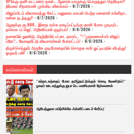
UPIக்கு தனி கட்டணம் தான்.. ஆனால் யாருக்கு பொருந்தும் தெரியுமா?
நிர்மலா சீதாராமன் முக்கிய விளக்கம்
- 8/7/2026
-
விஜய்யிடம் விவாகரத்து கேட்ட மனுவை வாபஸ் பெற்ற மனைவி சங்கீதா..
என்ன நடந்தது?
- 8/7/2026
-
ஆளுக்கு ரூ.800.. இதை வச்சு வாடிப்பட்டிக்கு தான் போக முடியும்..
தவெக பட்ஜெட் அறிவிப்பால் குழப்பம்!
- 8/6/2026
-
தலையில் துண்டு, நெற்றியில் பட்டை நாமம்.. “\"முதலமைச்சர் விஜய்
ப்ரோ”.. கோஷமிட்டு விவசாயிகள் போராட்டம்!
- 8/6/2026
-
திருச்செந்தூர் அருகே குடிபோதையில் சொகுசு கார் ஓட்டியதில் விபத்து!
ஒருவர் பலி!
- 8/6/2026
-
காணொலிகள்
"கர்நாடகத்தைப் போல தமிழ்நாட்டுக்குக் கொடி வேண்டும்!"
ழகரம் ஊடகத்துக்கு ஐயா பெ. மணியரசன் நோ்காணல்
ஆரியத்துவா பயிற்சிக்கே அக்னிப் படைச் சேர்ப்பு!