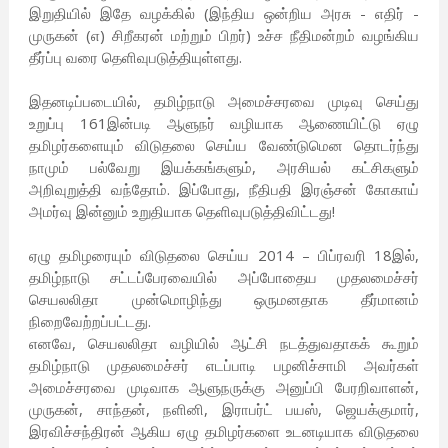
இறுதியில் இதே வழக்கில் (இந்திய ஒன்றிய அரசு - எதிர் -
முருகன் (எ) சிறீகரன் மற்றும் பிறர்) உச்ச நீதிமன்றம் வழங்கிய
தீர்ப்பு வரை தெளிவுபடுத்தியுள்ளது.
இதனடிப்படையில், தமிழ்நாடு அமைச்சரவை முடிவு செய்து
உறுப்பு 161இன்படி ஆளுநர் வழியாக ஆணையிட்டு ஏழு
தமிழர்களையும் விடுதலை செய்ய வேண்டுமென தொடர்ந்து
நாமும் பல்வேறு இயக்கங்களும், அரசியல் கட்சிகளும்
அறிவுறுத்தி வந்தோம். இப்போது, நீதிபதி இரஞ்சன் கோகாய்
அமர்வு இன்னும் உறுதியாக தெளிவுபடுத்திவிட்டது!
ஏழு தமிழரையும் விடுதலை செய்ய 2014 – பிப்ரவரி 18இல்,
தமிழ்நாடு சட்டப்பேரவையில் அப்போதைய முதலமைச்சர்
செயலலிதா முன்மொழிந்து ஒருமனதாக தீர்மானம்
நிறைவேற்றப்பட்டது.
எனவே, செயலலிதா வழியில் ஆட்சி நடத்துவதாகக் கூறும்
தமிழ்நாடு முதலமைச்சர் எடப்பாடி பழனிச்சாமி அவர்கள்
அமைச்சரவை முடிவாக ஆளுநருக்கு அனுப்பி பேரறிவாளன்,
முருகன், சாந்தன், நளினி, இராபர்ட் பயஸ், ஜெயக்குமார்,
இரவிச்சந்திரன் ஆகிய ஏழு தமிழர்களை உடனடியாக விடுதலை