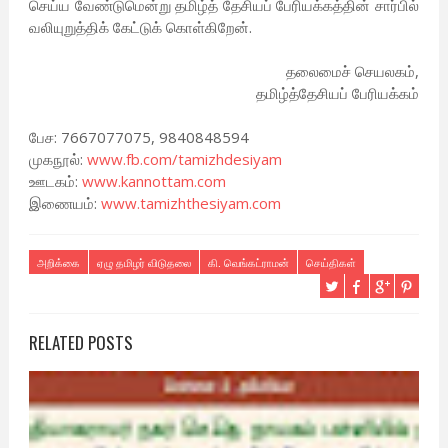
செய்ய வேண்டுமென்று தமிழ்த் தேசியப் பேரியக்கத்தின் சார்பில்
வலியுறுத்திக் கேட்டுக் கொள்கிறேன்.
தலைமைச் செயலகம்,
தமிழ்த்தேசியப் பேரியக்கம்
பேச: 7667077075, 9840848594
முகநூல்:
www.fb.com/tamizhdesiyam
ஊடகம்:
www.kannottam.com
இணையம்:
www.tamizhthesiyam.com
அறிக்கை
ஏழு தமிழர் விடுதலை
கி. வெங்கட்ராமன்
செய்திகள்
RELATED POSTS