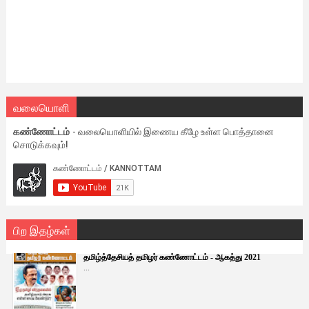
வலையொளி
கண்ணோட்டம்
- வலையொளியில் இணைய கீழே உள்ள பொத்தானை
சொடுக்கவும்!
பிற இதழ்கள்
தமிழ்த்தேசியத் தமிழர் கண்ணோட்டம் - ஆகத்து 2021
...