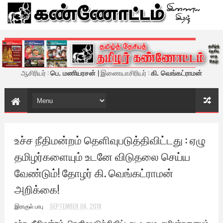
கண்ணோட்டம் - இணைய இதழ்
ஆசிரியர் :
பெ. மணியரசன்
| இணையாசிரியர் :
கி. வெங்கட்ராமன்
உச்ச நீதிமன்றம் தெளிவுபடுத்திவிட்டது : ஏழு
தமிழர்களையும் உடனே விடுதலை செய்ய
வேண்டும்! தோழர் கி. வெங்கட்ராமன்
அறிக்கை!
இராகுல் பாபு
SEPTEMBER 06, 2018