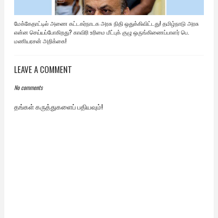
மேக்கேதாட்டில் அணை கட்டகர்நாடக அரசு நிதி ஒதுக்கிவிட்டது! தமிழ்நாடு அரசு
என்ன செய்யப்போகிறது? காவிரி உரிமை மீட்புக் குழு ஒருங்கிணைப்பாளர் பெ.
மணியரசன் அறிக்கை!
LEAVE A COMMENT
No comments
தங்கள் கருத்துகளைப் பதியவும்!