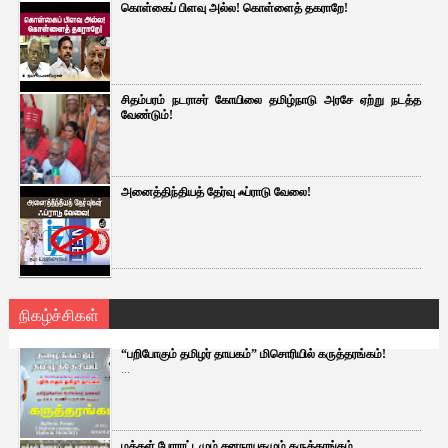
கொள்கைப் பிளவு அல்ல! கொள்ளைத் தகராறே!
சிதம்பரம் நடராசர் கோயிலை தமிழ்நாடு அரசே ஏற்று நடத்த
வேண்டும்!
அனைத்திந்தியத் தேர்வு ஃப்ராடு வேலை!
நிகழ்ச்சிகள்
“பறிபோகும் தமிழர் தாயகம்” மிசொரியில் கருத்தரங்கம்!
...
மக்கள் போராட்டமும் சனநாயகமும் கருத்தரங்கம்