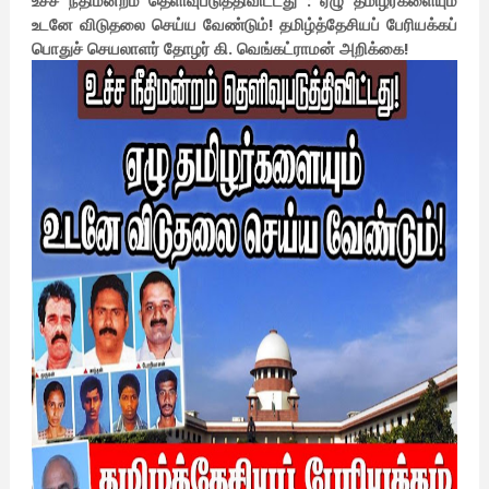
உச்ச நீதிமன்றம் தெளிவுபடுத்திவிட்டது : ஏழு தமிழர்களையும்
உடனே விடுதலை செய்ய வேண்டும்! தமிழ்த்தேசியப் பேரியக்கப்
பொதுச் செயலாளர் தோழர் கி. வெங்கட்ராமன் அறிக்கை!