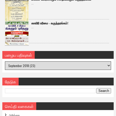
...
காவிரி உரிமை - கருத்தரங்கம்!
...
பழைய பதிவுகள்
தேடுக
செய்தி வகைகள்
அறிக்கை