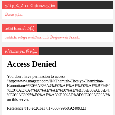
தமிழ்த்தேசியப் பேரியக்கத்தில்
இணைந்திட
பகிரி (வாட்ஸ் அப்)
பகிரியில் தமிழர் கண்ணோட்டம் இதழ்களைப் பெற்றிட
தற்போதைய இதழ்..