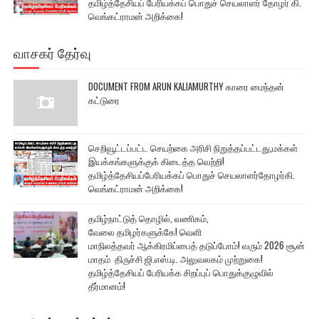
தமிழ்த்தேசியப் பேரியக்கப் பொதுச் செயலாளர் தோழர் கி.
வெங்கட்ராமன் அறிக்கை!
வாசகர் தேர்வு
DOCUMENT FROM ARUN KALIAMURTHY காரை மைந்தன்
கட்டுரை
செறிவூட்டப்பட்ட செயற்கை அரிசி நிறுத்தப்பட்டது,மக்கள்
இயக்கங்களுக்குக் கிடைத்த வெற்றி!
தமிழ்த்தேசியப்பேரியக்கப் பொதுச் செயலாளர்தோழர்கி.
வெங்கட்ராமன் அறிக்கை!
தமிழ்நாட்டுத் தொழில், வணிகம்,
வேலை தமிழர்களுக்கே! வெளி
மாநிலத்தவர் ஆக்கிரமிப்பைத் தடுப்போம்! வரும் 2026 சூன்
மாதம் திருச்சி ஜி.எஸ்.டி. அலுவலகம் முற்றுகை!
தமிழ்த்தேசியப் பேரியக்க சிறப்புப் பொதுக்குழுவில்
தீர்மானம்!