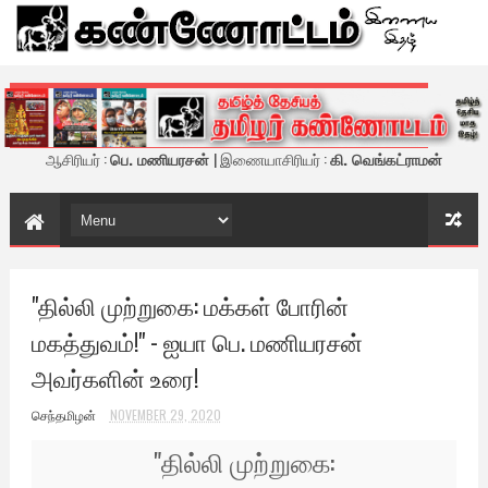
கண்ணோட்டம் - இணைய இதழ்
ஆசிரியர் :
பெ. மணியரசன்
| இணையாசிரியர் :
கி. வெங்கட்ராமன்
"தில்லி முற்றுகை: மக்கள் போரின்
மகத்துவம்!" - ஐயா பெ. மணியரசன்
அவர்களின் உரை!
செந்தமிழன்
NOVEMBER 29, 2020
"
தில்லி முற்றுகை: