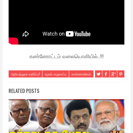
கண்ணோட்டம் வலையொளியில்..!!!
ஆரியத்துவா எதிர்ப்பு!
உழவர் பாதுகாப்பு
காணொலிகள்
RELATED POSTS