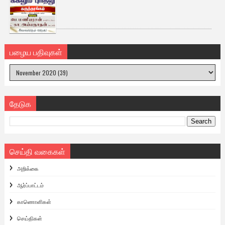
பழைய பதிவுகள்
தேடுக
செய்தி வகைகள்
அறிக்கை
ஆர்ப்பாட்டம்
காணொளிகள்
செய்திகள்