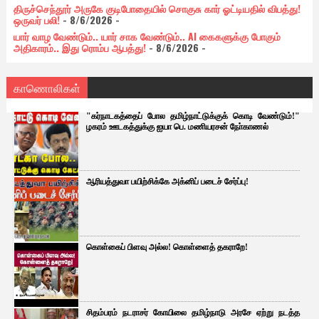
திருச்செந்தூர் அருகே குடிபோதையில் சொகுசு கார் ஓட்டியதில் விபத்து!
ஒருவர் பலி!
- 8/6/2026
-
யார் வாழ வேண்டும்.. யார் சாக வேண்டும்.. AI கைகளுக்கு போகும்
அதிகாரம்.. இது ரொம்ப ஆபத்து!
- 8/6/2026
-
காணொலிகள்
"கர்நாடகத்தைப் போல தமிழ்நாட்டுக்குக் கொடி வேண்டும்!"
ழகரம் ஊடகத்துக்கு ஐயா பெ. மணியரசன் நோ்காணல்
ஆரியத்துவா பயிற்சிக்கே அக்னிப் படைச் சேர்ப்பு!
கொள்கைப் பிளவு அல்ல! கொள்ளைத் தகராறே!
சிதம்பரம் நடராசர் கோயிலை தமிழ்நாடு அரசே ஏற்று நடத்த