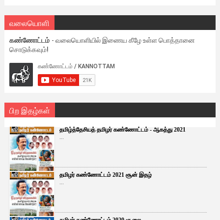
வலையொளி
கண்ணோட்டம்
- வலையொளியில் இணைய கீழே உள்ள பொத்தானை
சொடுக்கவும்!
பிற இதழ்கள்
தமிழ்த்தேசியத் தமிழர் கண்ணோட்டம் - ஆகத்து 2021
...
தமிழர் கண்ணோட்டம் 2021 சூன் இதழ்
...