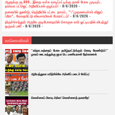
ஆளுக்கு ரூ.800.. இதை வச்சு வாடிப்பட்டிக்கு தான் போக முடியும்..
தவெக பட்ஜெட் அறிவிப்பால் குழப்பம்!
- 8/6/2026
-
தலையில் துண்டு, நெற்றியில் பட்டை நாமம்.. “\"முதலமைச்சர் விஜய்
ப்ரோ”.. கோஷமிட்டு விவசாயிகள் போராட்டம்!
- 8/6/2026
-
திருச்செந்தூர் அருகே குடிபோதையில் சொகுசு கார் ஓட்டியதில் விபத்து!
ஒருவர் பலி!
- 8/6/2026
-
காணொலிகள்
"கர்நாடகத்தைப் போல தமிழ்நாட்டுக்குக் கொடி வேண்டும்!"
ழகரம் ஊடகத்துக்கு ஐயா பெ. மணியரசன் நோ்காணல்
ஆரியத்துவா பயிற்சிக்கே அக்னிப் படைச் சேர்ப்பு!
கொள்கைப் பிளவு அல்ல! கொள்ளைத் தகராறே!