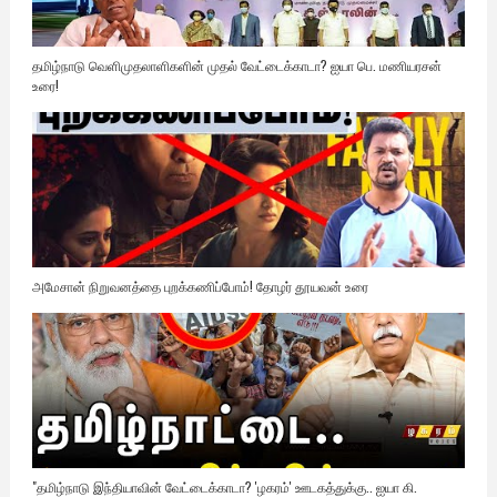
தமிழ்நாடு வெளிமுதலாளிகளின் முதல் வேட்டைக்காடா? ஐயா பெ. மணியரசன்
உரை!
அமேசான் நிறுவனத்தை புறக்கணிப்போம்! தோழர் தூயவன் உரை
"தமிழ்நாடு இந்தியாவின் வேட்டைக்காடா? 'ழகரம்' ஊடகத்துக்கு.. ஐயா கி.