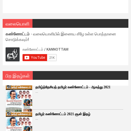
வலையொளி
கண்ணோட்டம்
- வலையொளியில் இணைய கீழே உள்ள பொத்தானை
சொடுக்கவும்!
பிற இதழ்கள்
தமிழ்த்தேசியத் தமிழர் கண்ணோட்டம் - ஆகத்து 2021
...
தமிழர் கண்ணோட்டம் 2021 சூன் இதழ்
...