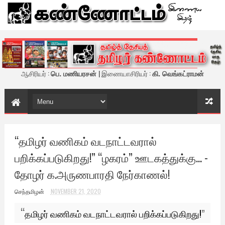
கண்ணோட்டம் - இணைய இதழ்
ஆசிரியர் :
பெ. மணியரசன்
| இணையாசிரியர் :
கி. வெங்கட்ராமன்
“தமிழர் வணிகம் வடநாட்டவரால்
பறிக்கப்படுகிறது!” “ழகரம்” ஊடகத்துக்கு... -
தோழர் க.அருணபாரதி நேர்காணல்!
செந்தமிழன்
NOVEMBER 21, 2020
“
தமிழர் வணிகம் வடநாட்டவரால் பறிக்கப்படுகிறது!
”