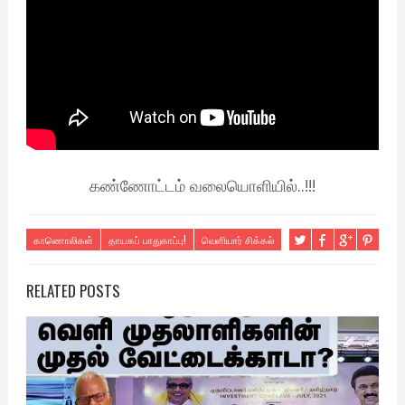
கண்ணோட்டம் வலையொளியில்..!!!
காணொலிகள்
தாயகப் பாதுகாப்பு!
வெளியார் சிக்கல்
RELATED POSTS