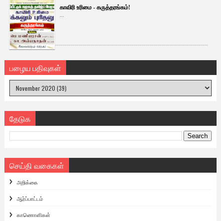
காவிரி உரிமை - கருத்தரங்கம்!
...
பழைய பதிவுகள்
தேடுக
செய்தி வகைகள்
அறிக்கை
ஆர்ப்பாட்டம்
காணொளிகள்