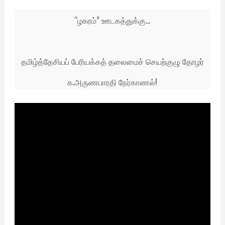
“ழகரம்” ஊடகத்துக்கு...
தமிழ்த்தேசியப் பேரியக்கத் தலைமைச் செயற்குழு தோழர்
க.அருணபாரதி நேர்காணல்!