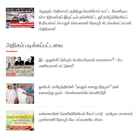
ஆளுநர் அதிகாரம் குறித்து வெளிச்சம் காட்ட வேண்டிய
உச்ச நீதிமன்றம் இருட்டில் தள்ளிவிட்டது! தமிழ்த்தேசியப்
பேரியக்கப் பொதுச் செயலாளர் தோழர் கி. வெங்கட்ராமன்
அறிக்கை!
அதிகம் படிக்கப்பட்டவை
இட ஒதுக்கீட்டுக்குப் பெரியார்தான் காரணமா? - பெ.
மணியரசன் கட்டுரை!
ஓவியர் புகழேந்தியின் “நானும் எனது நிறமும்” தன்
வரலாற்று நூல் - சென்னையில் வெளியீடு!
வள்ளலாரின் வெளிவிரிவியல் கோட்பாடு - தமிழக மாணவர்
முன்னணி தோழர் வே. சுப்ரமணிய சிவா.