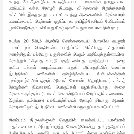
கடந்த 25 ஆண்டுகளாக ஒடுக்கப்பட்ட மக்களின் நலனுக்காக
பாடுபட்டு வந்த தோழர் தியாகு, விடுதலைச் சிறுத்தைகள்
கட்சியில் இருந்தாலும், கட்சி கடந்து அனைவரின் அன்பையும்
பாராட்டையும் பெற்றவர். குறிப்பாக, தமிழ்த்தேசியப் பேரியக்கம்
முன்னெடுக்கும் பல்வேறு நிகழ்வுகளில் துணையாக நின்றவர்.
கடந்த 2015ஆம் ஆண்டு சென்னையைப் போலவே கடலூர்
மாவட்டமும் பெருவெள்ள பாதிப்பில் சிக்கியது. சிதம்பரம்
நகரத்திலும், பல்வேறு பகுதிகளில் பெரும் பாதிப்புக்குள்ளாயின.
அவற்றுள் 1ஆவது வார்டு பகுதி என்பது, தாழ்த்தப்பட்ட ஏழை
எளிய மக்கள் வாழக்கூடிய பகுதி. அப்பகுதியில் வெள்ள
இடர்நீக்கப் பணிகளில் தமிழ்த்தேசியப் பேரியக்கத்தின்
முன்முயற்சியில் ஓசூர் அசோக் லேலண்ட் தொழிலாளர் சங்கத்
தோழர்கள் நிவாரணப் பொருட்கள் வழங்கியபோது, அதை
அனைவருக்கும் சரியாகக் கொண்டுபோய் சேர்ப்பதில் கவனமாக
இருந்து, நம்மோடு பணியாற்றியவர் தோழர் தியாகு ஆவார்.
அவரளவிலும் இடர் நீக்கப் பணிகளில் சுறுசுறுப்பாக ஈடுபட்டார்.
சிதம்பரம் திருவள்ளுவர் தெருவில் வைக்கப்பட்ட டாஸ்மாக்
மதுக்கடையை அப்புறப்படுத்த வேண்டுமென்று தமிழ்த்தேசியப்
பேரியக்கமும், மகளிர் ஆயமும் போராட்டத்தை முன்னெடுத்த