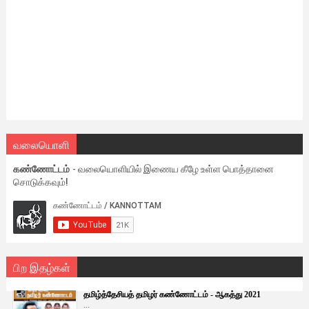
வலையொளி
கண்ணோட்டம்
- வலையொளியில் இணைய கீழே உள்ள பொத்தானை
சொடுக்கவும்!
பிற இதழ்கள்
தமிழ்த்தேசியத் தமிழர் கண்ணோட்டம் - ஆகத்து 2021
...