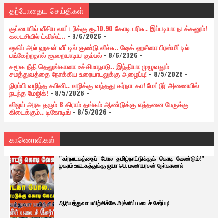
தற்போதைய செய்திகள்
குப்பையில் வீசிய லாட்டரிக்கு ரூ.10.90 கோடி பரிசு.. இப்படியா நடக்கனும்!
கடைசியில் ட்விஸ்ட்..
- 8/6/2026
-
ஷகிப் அல் ஹசன் வீட்டில் குண்டு வீச்சு.. ஷேக் ஹசீனா பிரஸ்மீட்டில்
பங்கேற்றதால் சூறையாடிய கும்பல்
- 8/6/2026
-
சமூக நீதி தெலுங்கானா உச்சிமாநாடு.. இந்தியா முழுவதும்
சமத்துவத்தை நோக்கிய உரையாடலுக்கு அழைப்பு!
- 8/5/2026
-
நிரம்பி வழிந்த கபினி.. வழிக்கு வந்தது கர்நாடகா! மேட்டூர் அணையில்
நடந்த மேஜிக்!
- 8/5/2026
-
விஜய் அரசு தரும் 8 கிராம் தங்கம் ஆண்டுக்கு எத்தனை பேருக்கு
கிடைக்கும்.. டிகோடிங்
- 8/5/2026
-
காணொலிகள்
"கர்நாடகத்தைப் போல தமிழ்நாட்டுக்குக் கொடி வேண்டும்!"
ழகரம் ஊடகத்துக்கு ஐயா பெ. மணியரசன் நோ்காணல்
ஆரியத்துவா பயிற்சிக்கே அக்னிப் படைச் சேர்ப்பு!