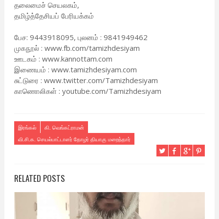
தலைமைச் செயலகம்,
தமிழ்த்தேசியப் பேரியக்கம்
பேச: 9443918095, புலனம் : 9841949462
முகநூல் : www.fb.com/tamizhdesiyam
ஊடகம் : www.kannottam.com
இணையம் : www.tamizhdesiyam.com
சுட்டுரை : www.twitter.com/Tamizhdesiyam
காணொலிகள் : youtube.com/Tamizhdesiyam
இரங்கல்
கி. வெங்கட்ராமன்
வி.சி.க. செயல்பாட்டாளர் தோழர் தியாகு மறைந்தார்
RELATED POSTS