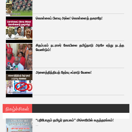
கொள்கைப் பிளவு அல்ல! கொள்ளைத் தகராறே!
சிதம்பரம் நடராசர் கோயிலை தமிழ்நாடு அரசே ஏற்று நடத்த
வேண்டும்!
அனைத்திந்தியத் தேர்வு ஃப்ராடு வேலை!
நிகழ்ச்சிகள்
“பறிபோகும் தமிழர் தாயகம்” மிசொரியில் கருத்தரங்கம்!
...