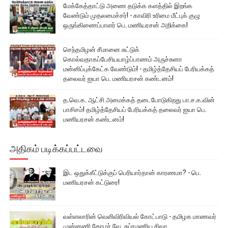
மேக்கேத்தாட்டு அணை தடுக்க களத்தில் இறங்க
வேண்டும் முதலமைச்சர்! - காவிரி உரிமை மீட்புக் குழு
ஒருங்கிணைப்பாளர் பெ. மணியரசன் அறிக்கை!
செந்தமிழன் சீமானை சுட்டுக்
கொல்வதாகப்பேசியயாழ்ப்பாணம் அருச்சுனா
மன்னிப்புக்கேட்க வேண்டும்! - தமிழ்த்தேசியப் பேரியக்கத்
தலைவர் ஐயா பெ. மணியரசன் கண்டனம்!
த.வெ.க. ஆட்சி அமைக்கத் தடைபோடுகிறது பா.ச.க.வின்
பாசிசம்! தமிழ்த்தேசியப் பேரியக்கத் தலைவர் ஐயா பெ.
மணியரசன் கண்டனம்!
அதிகம் படிக்கப்பட்டவை
இட ஒதுக்கீட்டுக்குப் பெரியார்தான் காரணமா? - பெ.
மணியரசன் கட்டுரை!
வள்ளலாரின் வெளிவிரிவியல் கோட்பாடு - தமிழக மாணவர்
முன்னணி தோழர் வே. சுப்ரமணிய சிவா.