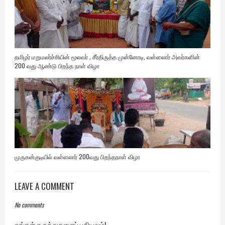
தமிழர் மறுமலர்ச்சியின் மூலவர் , சீர்திருத்த முன்னோடி, வள்ளலார் அவர்களின்
200 வது ஆண்டு பிறந்த நாள் விழா
முருகன்குடியில் வள்ளலார் 200வது பிறந்தநாள் விழா
LEAVE A COMMENT
No comments
தங்கள் கருத்துகளைப் பதியவும்!