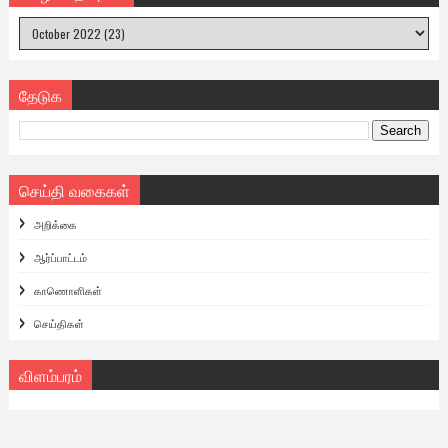
தேடுக
செய்தி வகைகள்
அறிக்கை
ஆர்ப்பாட்டம்
காணொளிகள்
செய்திகள்
விளம்பரம்