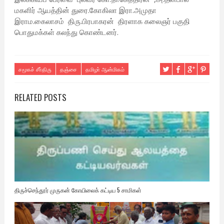
மகளிர் ஆயத்தின் துரை.கோகிலா இரா.அமுதா
இராம.கைலாசம் திரு.பிரபாகரன் திரளாக கலைஞர் பகுதி
பொதுமக்கள் கலந்து கொண்டனர்.
சமூகச் சீா்திரு
தஞ்சை
தமிழா் ஆன்மிகம்
RELATED POSTS
திருச்செந்தூர் முருகன் கோயிலைக் கட்டிய 5 சாமிகள்