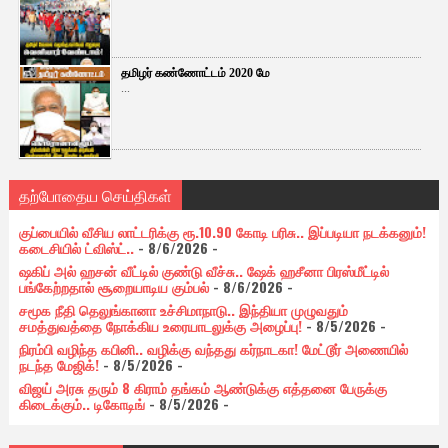
தமிழர் கண்ணோட்டம் 2020 மே
...
தற்போதைய செய்திகள்
குப்பையில் வீசிய லாட்டரிக்கு ரூ.10.90 கோடி பரிசு.. இப்படியா நடக்கனும்!
கடைசியில் ட்விஸ்ட்..
- 8/6/2026
-
ஷகிப் அல் ஹசன் வீட்டில் குண்டு வீச்சு.. ஷேக் ஹசீனா பிரஸ்மீட்டில்
பங்கேற்றதால் சூறையாடிய கும்பல்
- 8/6/2026
-
சமூக நீதி தெலுங்கானா உச்சிமாநாடு.. இந்தியா முழுவதும்
சமத்துவத்தை நோக்கிய உரையாடலுக்கு அழைப்பு!
- 8/5/2026
-
நிரம்பி வழிந்த கபினி.. வழிக்கு வந்தது கர்நாடகா! மேட்டூர் அணையில்
நடந்த மேஜிக்!
- 8/5/2026
-
விஜய் அரசு தரும் 8 கிராம் தங்கம் ஆண்டுக்கு எத்தனை பேருக்கு
கிடைக்கும்.. டிகோடிங்
- 8/5/2026
-