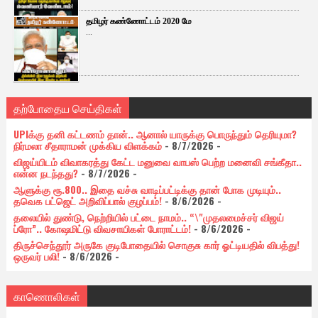
தமிழர் கண்ணோட்டம் 2020 மே
...
தற்போதைய செய்திகள்
UPIக்கு தனி கட்டணம் தான்.. ஆனால் யாருக்கு பொருந்தும் தெரியுமா?
நிர்மலா சீதாராமன் முக்கிய விளக்கம்
- 8/7/2026
-
விஜய்யிடம் விவாகரத்து கேட்ட மனுவை வாபஸ் பெற்ற மனைவி சங்கீதா..
என்ன நடந்தது?
- 8/7/2026
-
ஆளுக்கு ரூ.800.. இதை வச்சு வாடிப்பட்டிக்கு தான் போக முடியும்..
தவெக பட்ஜெட் அறிவிப்பால் குழப்பம்!
- 8/6/2026
-
தலையில் துண்டு, நெற்றியில் பட்டை நாமம்.. “\"முதலமைச்சர் விஜய்
ப்ரோ”.. கோஷமிட்டு விவசாயிகள் போராட்டம்!
- 8/6/2026
-
திருச்செந்தூர் அருகே குடிபோதையில் சொகுசு கார் ஓட்டியதில் விபத்து!
ஒருவர் பலி!
- 8/6/2026
-
காணொலிகள்