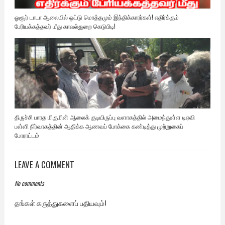
ஓசூர் டாடா ஆலையில் ஒட்டு மொத்தமும் இந்திக்காரர்கள்! எதிர்க்கும்
பேரியக்கத்தவர் மீது காவல்துறை கெடுபிடி!
திருச்சி பாரத மிகுமின் ஆலைக் குடியிருப்பு வளாகத்தில் அமைந்துள்ள டிஏவி
பள்ளி நிர்வாகத்தின் ஆதிக்க ஆணவப் போக்கை கண்டித்து முற்றுகைப்
போராட்டம்
LEAVE A COMMENT
No comments
தங்கள் கருத்துகளைப் பதியவும்!