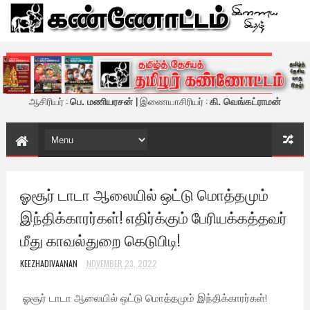
கண்ணோட்டம் - இணைய இதழ்
ஆசிரியர் :
பெ. மணியரசன்
| இணையாசிரியர் :
கி. வெங்கட்ராமன்
ஓசூர் டாடா ஆலையில் ஒட்டு மொத்தமும்
இந்திக்காரர்கள்! எதிர்க்கும் பேரியக்கத்தவர்
மீது காவல்துறை கெடுபிடி!
KEEZHADIVAANAN
NOVEMBER 23, 2022
ஓசூர் டாடா ஆலையில் ஒட்டு மொத்தமும் இந்திக்காரர்கள்!