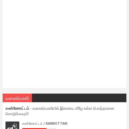
வலையொளி
கண்ணோட்டம்
- வலையொளியில் இணைய கீழே உள்ள பொத்தானை
சொடுக்கவும்!