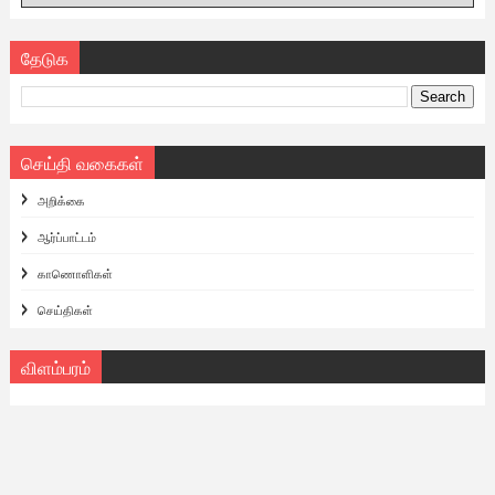
தேடுக
செய்தி வகைகள்
அறிக்கை
ஆர்ப்பாட்டம்
காணொளிகள்
செய்திகள்
விளம்பரம்