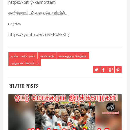
https://bit.ly/kannottam
கண்ணோட்டம் வலையொளியில்.....
பார்க்க
https://youtu.be/zcNERpkkXIg
ஐ பெ. மணியரசன்
காணொலி
காவல்துறை கெடுபிடி
முற்றுகைப் போராட்டம்
RELATED POSTS