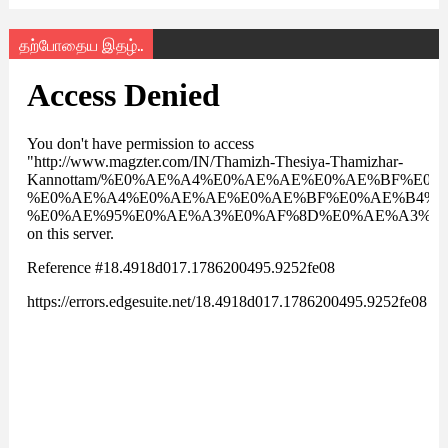
தற்போதைய இதழ்..