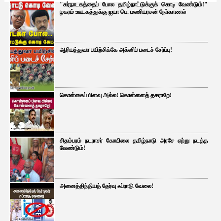
"கர்நாடகத்தைப் போல தமிழ்நாட்டுக்குக் கொடி வேண்டும்!"
ழகரம் ஊடகத்துக்கு ஐயா பெ. மணியரசன் நோ்காணல்
ஆரியத்துவா பயிற்சிக்கே அக்னிப் படைச் சேர்ப்பு!
கொள்கைப் பிளவு அல்ல! கொள்ளைத் தகராறே!
சிதம்பரம் நடராசர் கோயிலை தமிழ்நாடு அரசே ஏற்று நடத்த
வேண்டும்!
அனைத்திந்தியத் தேர்வு ஃப்ராடு வேலை!